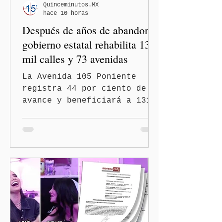
Quinceminutos.MX
hace 10 horas
Después de años de abandono,
gobierno estatal rehabilita 13
mil calles y 73 avenidas
La Avenida 105 Poniente
registra 44 por ciento de
avance y beneficiará a 131
mil 420 habitantes Puebla,
Pue.-Con la meta de
intervenir 13 mil calles y
73 avenidas durante 2026,
el gobernador Alejandro
Armenta Mier supervisó la
rehabilitación de la
Avenida 105 Poniente, obra
que registra 44 por ciento
de avance y forma parte del