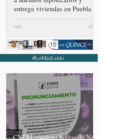
entrega viviendas en Puebla
#LoMásLeído
CNDH condena burlas de Nay