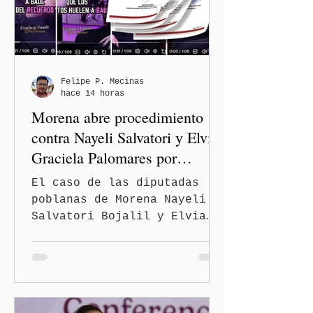
programa estatal para
recuperar vialidades
prioritarias, fortalecer la
movilidad y mejorar las
condiciones de seguridad de
Felipe P. Mecinas
hace 14 horas
las familias poblanas, en e
Morena abre procedimiento
contra Nayeli Salvatori y Elvia
Graciela Palomares por
discriminación y burlas
El caso de las diputadas
poblanas de Morena Nayeli
Salvatori Bojalil y Elvia
Graciela Palomares Ramírez
escaló dentro de las
estructuras internas del
partido. La Comisión
Nacional de Honestidad y