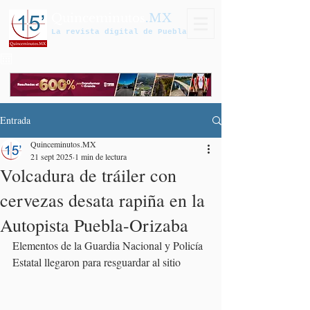
Quinceminutos
.MX
La revista digital de Puebla
Entrada
Quinceminutos.MX
21 sept 2025
1 min de lectura
Volcadura de tráiler con
cervezas desata rapiña en la
Autopista Puebla-Orizaba
Elementos de la Guardia Nacional y Policía 
Estatal llegaron para resguardar al sitio