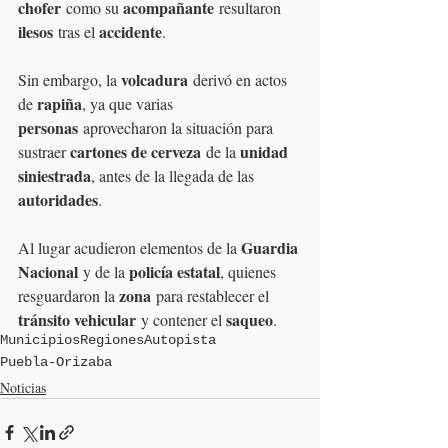
chofer
acompañante
 como su 
 resultaron 
ilesos
accidente
 tras el 
.
volcadura
Sin embargo, la 
 derivó en actos 
rapiña
de 
, ya que varias 
personas
 aprovecharon la situación para 
cartones de cerveza
unidad 
sustraer 
 de la 
siniestrada
, antes de la llegada de las 
autoridades
.
Guardia 
Al lugar acudieron elementos de la 
Nacional
policía estatal
 y de la 
, quienes 
zona
resguardaron la 
 para restablecer el 
tránsito vehicular
saqueo
 y contener el 
.
Municipios
Regiones
Autopista
Puebla-Orizaba
Noticias