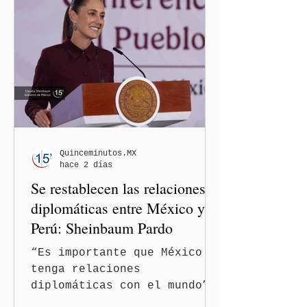
Justicia (CNHJ) de Morena
inició formalmente un
procedimiento sancionador
de oficio contra ambas
legisladoras por las
expresiones realizadas en
el podcast DesCasadas,
luego de que sus
comentarios fueran
señalados como
Quinceminutos.MX
hace 2 días
discriminatorios hacia
Se restablecen las relaciones
hombres y personas adultas
mayores.
diplomáticas entre México y
Perú: Sheinbaum Pardo
“Es importante que México
tenga relaciones
diplomáticas con el mundo”,
señaló Ciudad de México