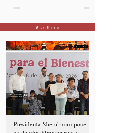
(Quinceminutos.MX).-La
Presidenta Claudia
Sheinbaum Pardo anunció el
#LoÚltimo
restablecimiento de las
relaciones diplomáticas
entre los gobiernos de
México y Perú. “Es
importante que más allá de
la orientación política de
los gobiernos —porque hay
orientaciones políticas de
los gobiernos, llegan por
un partido, llegan por otro
— es importante que México
tenga relaciones
diplomáticas con el mu
Presidenta Sheinbaum pone fin
a adeudos hipotecarios y