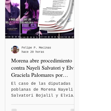
Avenida 105 Poniente, obra
que registra 44 por ciento
de avance y forma parte del
programa estatal para
recuperar vialidades
prioritarias, fortalecer la
movilidad y mejorar las
condiciones de seguridad de
Felipe P. Mecinas
hace 20 horas
las familias poblanas, en e
Morena abre procedimiento
contra Nayeli Salvatori y Elvia
Graciela Palomares por
discriminación y burlas
El caso de las diputadas
poblanas de Morena Nayeli
Salvatori Bojalil y Elvia
Graciela Palomares Ramírez
escaló dentro de las