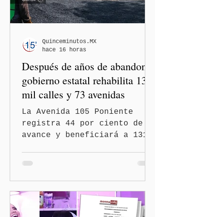
Quinceminutos.MX
hace 16 horas
Después de años de abandono,
gobierno estatal rehabilita 13
mil calles y 73 avenidas
La Avenida 105 Poniente
registra 44 por ciento de
avance y beneficiará a 131
mil 420 habitantes Puebla,
Pue.-Con la meta de
intervenir 13 mil calles y
73 avenidas durante 2026,
el gobernador Alejandro
Armenta Mier supervisó la
rehabilitación de la