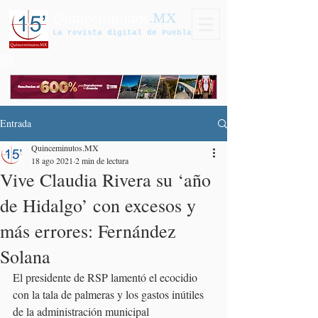
Quinceminutos
.MX
La revista digital de Puebla
Entrada
Quinceminutos.MX
18 ago 2021
2 min de lectura
Vive Claudia Rivera su ‘año
de Hidalgo’ con excesos y
más errores: Fernández
Solana
El presidente de RSP lamentó el ecocidio 
con la tala de palmeras y los gastos inútiles 
de la administración municipal