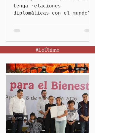
tenga relaciones
diplomáticas con el mundo”,
señaló Ciudad de México
(Quinceminutos.MX).-La
Presidenta Claudia
Sheinbaum Pardo anunció el
#LoÚltimo
restablecimiento de las
relaciones diplomáticas
entre los gobiernos de
México y Perú. “Es
importante que más allá de
la orientación política de
los gobiernos —porque hay
orientaciones políticas de
los gobiernos, llegan por
un partido, llegan por otro
— es importante que México
tenga relaciones