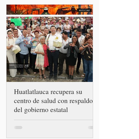
exista un brote activo de
ciclosporiasis en México,
luego del incremento de
casos registrado en Estados
Unidos. Durante la
conferencia matutina en
Palacio Nacional, el
funcionario informó que en
el país únicamente se han
confirmado 33 casos de esta
enferme
Huatlatlauca recupera su
centro de salud con respaldo
del gobierno estatal