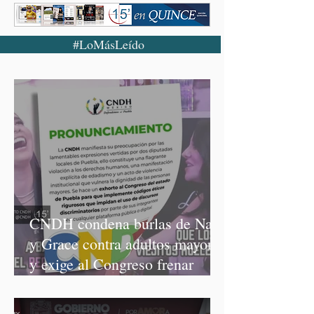
#LoMásLeído
CNDH condena burlas de Nay
y Grace contra adultos mayores
y exige al Congreso frenar
discursos discriminatorios