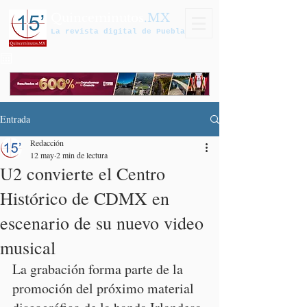
Quinceminutos
.MX
La revista digital de Puebla
Entrada
Redacción
12 may
2 min de lectura
U2 convierte el Centro
Histórico de CDMX en
escenario de su nuevo video
musical
La grabación forma parte de la 
promoción del próximo material 