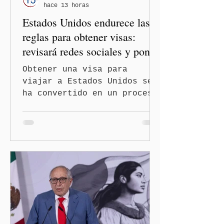
hace 13 horas
tenga relaciones
Estados Unidos endurece las
diplomáticas con el mu
reglas para obtener visas:
revisará redes sociales y pone
freno al Turismo de
Obtener una visa para
Nacimiento
viajar a Estados Unidos se
ha convertido en un proceso
con mayores filtros bajo la
administración de Donald
Trump. El Departamento de
Estado amplió la revisión
de la presencia digital de
los solicitantes, mientras
Washington busca cerrar el
paso al llamado “turismo de
nacimiento” y reforzar los
controles migratorios.