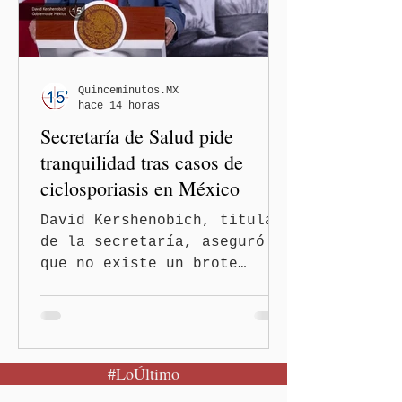
Quinceminutos.MX
hace 14 horas
Secretaría de Salud pide
tranquilidad tras casos de
ciclosporiasis en México
David Kershenobich, titular
de la secretaría, aseguró
que no existe un brote
activo y llamó a la
población a mantener la
calma Ciudad de México.- El
secretario de Salud
#LoÚltimo
federal, David Kershenobich
Stalnikowitz, descartó que