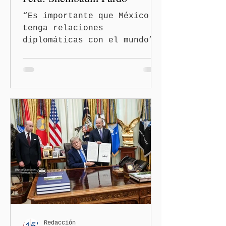
“Es importante que México
tenga relaciones
diplomáticas con el mundo”,
señaló Ciudad de México
(Quinceminutos.MX).-La
Presidenta Claudia
Sheinbaum Pardo anunció el
restablecimiento de las
relaciones diplomáticas
entre los gobiernos de
México y Perú. “Es
importante que más allá de
la orientación política de
los gobiernos —porque hay
orientaciones políticas de
los gobiernos, llegan por
un partido, llegan por otro
— es importante que México
Redacción