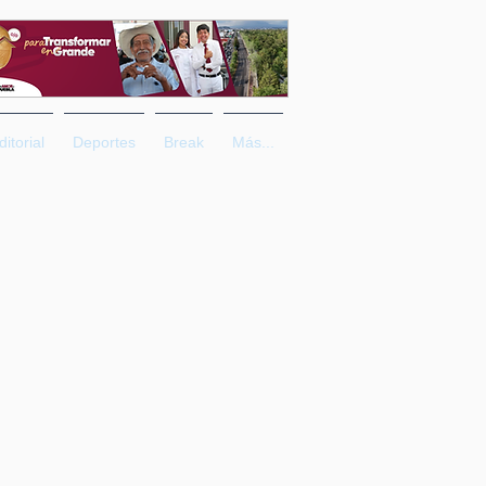
ditorial
Deportes
Break
Más...