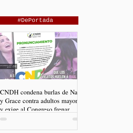
#DePortada
CNDH condena burlas de Nay
y Grace contra adultos mayores
y exige al Congreso frenar
discursos discriminatorios