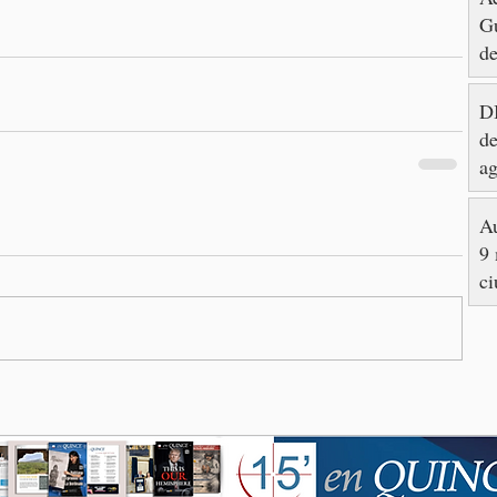
Gu
de
DI
de
ag
Au
9 
ci