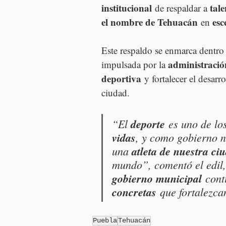
institucional
tale
 de respaldar a 
el nombre de Tehuacán
esc
 en 
Este respaldo se enmarca dentro 
administració
impulsada por la 
deportiva
 y fortalecer el desarr
ciudad.
“El 
deporte
 es uno de l
vidas
, y como gobierno 
una 
atleta de nuestra ci
mundo”, comentó el edil,
gobierno municipal
 con
concretas
 que fortalezca
Puebla
Tehuacán