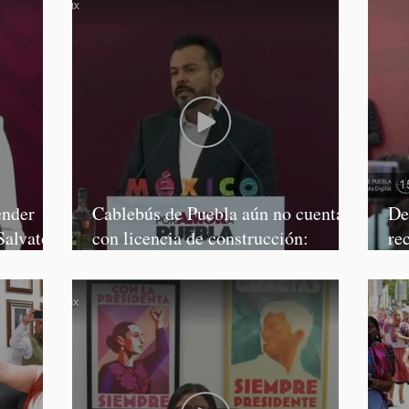
ender
Cablebús de Puebla aún no cuenta
De
Salvatori
con licencia de construcción:
re
García Parra
Mé