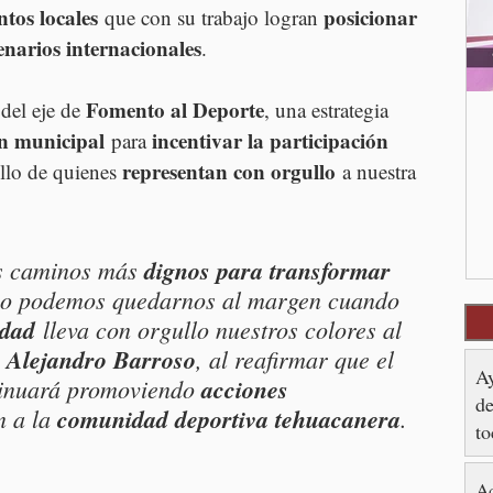
ntos locales
posicionar 
 que con su trabajo logran 
enarios internacionales
.
Fomento al Deporte
del eje de 
, una estrategia 
n municipal
incentivar la participación 
 para 
representan con orgullo
ollo de quienes 
 a nuestra 
os caminos más 
dignos para transformar 
no podemos quedarnos al margen cuando 
udad
 lleva con orgullo nuestros colores al 
 
Alejandro Barroso
, al reafirmar que el 
Ay
tinuará promoviendo 
acciones 
de
n a la 
comunidad deportiva tehuacanera
.
to
Ac