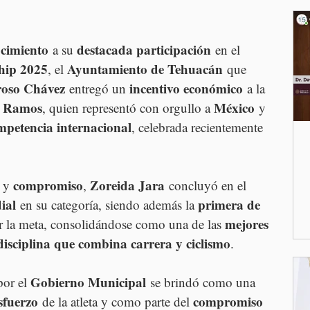
cimiento
destacada participación
 a su 
 en el 
hip 2025
Ayuntamiento de Tehuacán
, el 
 que 
roso Chávez
incentivo económico
 entregó un 
 a la 
a Ramos
México
, quien representó con orgullo a 
 y 
mpetencia internacional
, celebrada recientemente 
compromiso
Zoreida Jara
 y 
, 
 concluyó en el 
ial
primera de 
 en su categoría, siendo además la 
mejores 
r la meta, consolidándose como una de las 
disciplina que combina carrera y ciclismo
.
Gobierno Municipal
or el 
 se brindó como una 
sfuerzo
compromiso 
 de la atleta y como parte del 