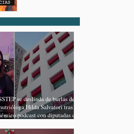
SSTEP se deslinda de burlas de
 nutrióloga Hilda Salvatori tras
lémico podcast con diputadas de
rena