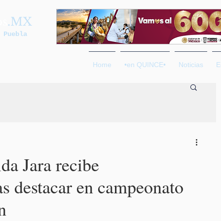
os
.MX
 Puebla
Home
•en QUINCE•
Noticias
E
da Jara recibe
as destacar en campeonato
n