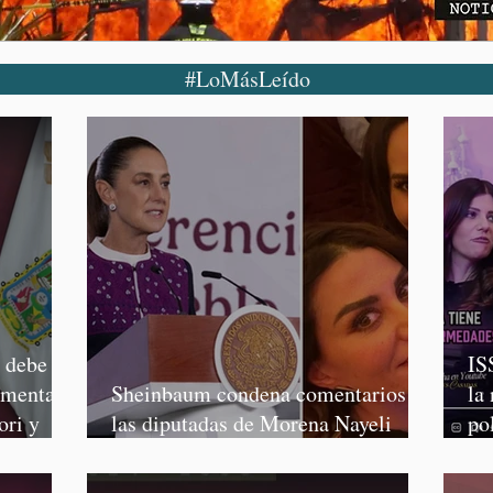
#LoMásLeído
o debe
IS
rmenta,
Sheinbaum condena comentarios de
la
ori y
las diputadas de Morena Nayeli
po
Salvatori y Graciela Palomares
Mo