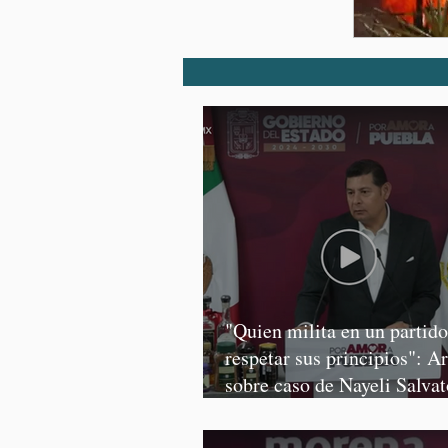
"Quien milita en un partid
respetar sus principios": A
sobre caso de Nayeli Salvat
Graciela Palomares