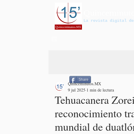
Quinceminut
La revista digital de
Share
Quinceminutos.MX
9 jul 2025
1 min de lectura
Tehuacanera Zorei
reconocimiento tr
mundial de duatló