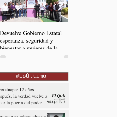
Devuelve Gobierno Estatal
esperanza, seguridad y
bienestar a mujeres de la
periferia urbana
#LoÚltimo
otzinapa: 12 años
spués, la verdad vuelve a
car la puerta del poder
usan a exgobernador de