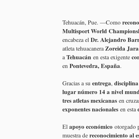
recono
Tehuacán, Pue. —Como 
Multisport World Champions
Dr. Alejandro Bar
encabeza el 
Zoreida Jar
atleta tehuacanera 
Tehuacán
co
a 
 en esta exigente 
Pontevedra, España
en 
.
entrega
disciplina
Gracias a su 
, 
lugar número 14 a nivel mund
tres atletas mexicanas
 en cruza
exponentes nacionales
 en esta 
apoyo económico
El 
 otorgado p
reconocimiento al e
muestra de 