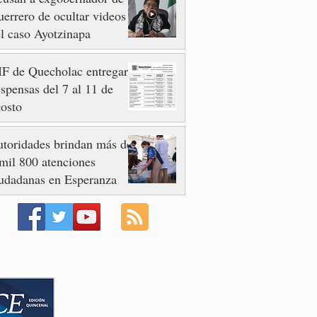
errero de ocultar videos
l caso Ayotzinapa
F de Quecholac entregará
spensas del 7 al 11 de
osto
toridades brindan más de
mil 800 atenciones
udadanas en Esperanza