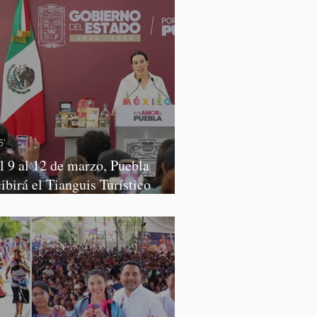
l 9 al 12 de marzo, Puebla
cibirá el Tianguis Turístico
xico 2027