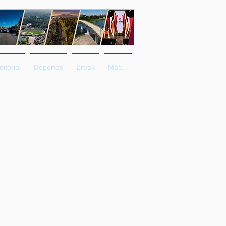
ditorial
Deportes
Break
Más...