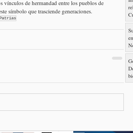
los vínculos de hermandad entre los pueblos de 
re
 este símbolo que trasciende generaciones.
Cu
Patrias
88
S
en
N
Go
De
bi