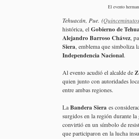
El evento herman
Tehuacán, Pue. (
Quinceminuto
Gobierno de Tehu
histórica, el 
Alejandro Barroso Chávez
, p
Siera
, emblema que simboliza la
Independencia Nacional
.
Z
Al evento acudió el alcalde de 
quien junto con autoridades loca
entre ambas regiones.
Bandera Siera
La 
 es considera
surgidos en la región durante la
convirtió en un símbolo de resis
que participaron en la lucha ins