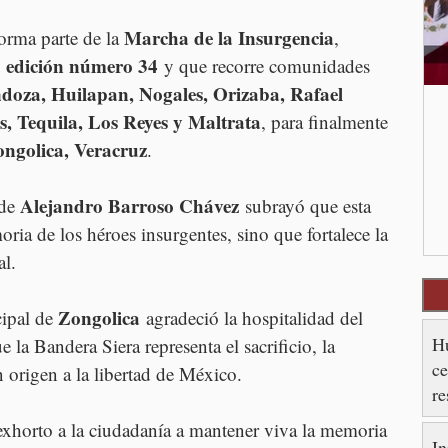
Marcha de la Insurgencia
orma parte de la 
, 
edición número 34
 
 y que recorre comunidades 
doza, Huilapan, Nogales, Orizaba, Rafael 
, Tequila, Los Reyes y Maltrata
, para finalmente 
ngolica, Veracruz
.
Alejandro Barroso Chávez
de 
 subrayó que esta 
ia de los héroes insurgentes, sino que fortalece la 
al.
Zongolica
ipal de 
 agradeció la hospitalidad del 
Hu
la Bandera Siera representa el sacrificio, la 
ce
 origen a la libertad de México.
re
es
xhorto a la ciudadanía a mantener viva la memoria 
In