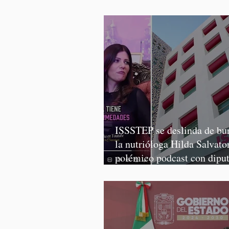
discriminatorios
ISSSTEP se deslinda de bur
la nutrióloga Hilda Salvator
polémico podcast con dipu
Morena