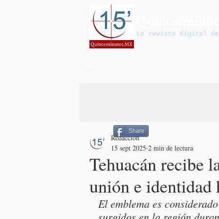
Quinceminut
La revista digital de
Share
Redacción
15 sept 2025
2 min de lectura
Tehuacán recibe l
unión e identidad 
El emblema es considerado 
surgidos en la región duran