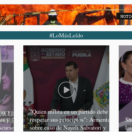
#LoMásLeído
ay y
"Quien milita en un partido debe
es y
respetar sus principios": Armenta,
Sh
scursos
sobre caso de Nayeli Salvatori y
la