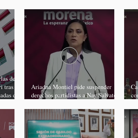
Graciela Palomares
Sa
las de
i tras
Ariadna Montiel pide suspender
Ca
tadas de
derechos partidistas a Nay Salvatori
co
y Grace Palomares
Ga