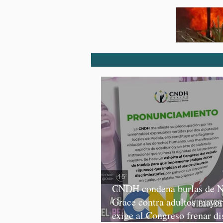
CNDH condena burlas de N
Grace contra adultos mayor
exige al Congreso frenar di