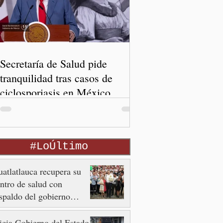
Secretaría de Salud pide
tranquilidad tras casos de
ciclosporiasis en México
#LoÚltimo
atlatlauca recupera su
ntro de salud con
spaldo del gobierno
tatal
icia Gobierno del Estado