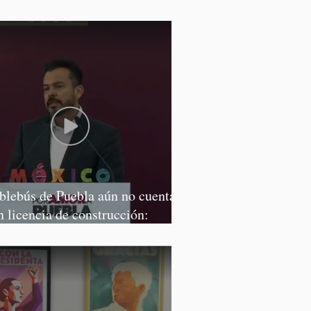
lvatori y Graciela Palomares
blebús de Puebla aún no cuenta
n licencia de construcción:
rcía Parra