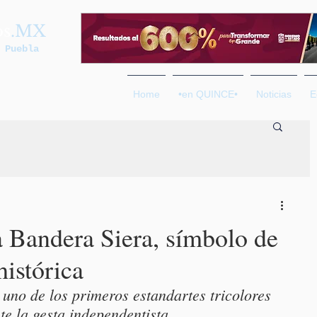
os
.MX
 Puebla
Home
•en QUINCE•
Noticias
E
a Bandera Siera, símbolo de
histórica
uno de los primeros estandartes tricolores 
te la gesta independentista