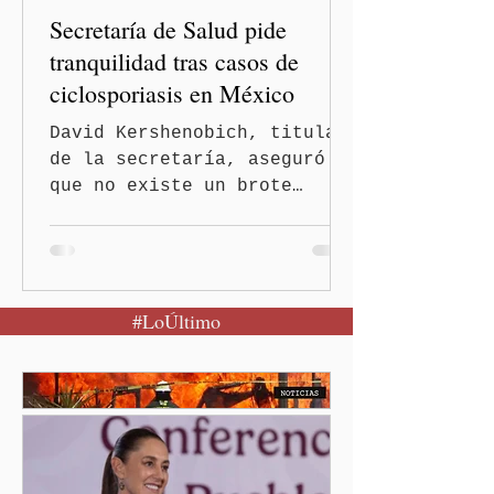
Secretaría de Salud pide
tranquilidad tras casos de
ciclosporiasis en México
David Kershenobich, titular
de la secretaría, aseguró
que no existe un brote
activo y llamó a la
población a mantener la
calma Ciudad de México.- El
secretario de Salud
#LoÚltimo
federal, David Kershenobich
Stalnikowitz, descartó que
exista un brote activo de
ciclosporiasis en México,
luego del incremento de
casos registrado en Estados
Unidos. Durante la