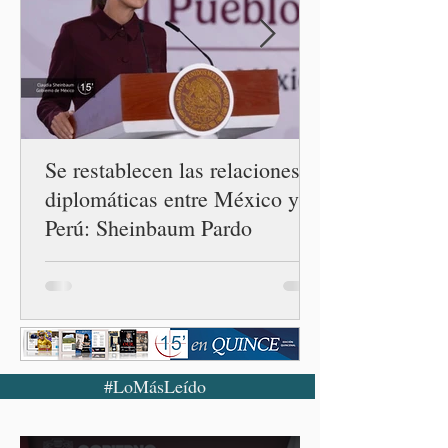
conferencia matutina en
Palacio Nacional, el
funcionario informó que en
el país únicamente se han
confirmado 33 casos de esta
enferme
Se restablecen las relaciones
diplomáticas entre México y
Perú: Sheinbaum Pardo
#LoMásLeído