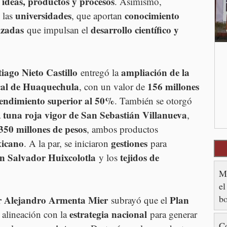
 ideas, productos y procesos
. Asimismo, 
universidades
conocimiento 
 las 
, que aportan 
izadas
desarrollo científico y 
 que impulsan el 
iago Nieto Castillo
ampliación de la 
 entregó la 
al de Huaquechula
156 millones 
, con un valor de 
rendimiento superior al 50%
. También se otorgó 
tuna roja vigor de San Sebastián Villanueva
 
, 
50 millones de pesos
, ambos productos 
xicano
gestiones
. A la par, se iniciaron 
 para 
n Salvador Huixcolotla
tejidos de 
 y los 
M
el
bo
 Alejandro Armenta Mier
Plan 
 subrayó que el 
e
estrategia nacional
 alineación con la 
 para generar 
Co