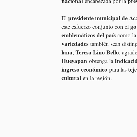
nacional
pre
 encabezada por la 
presidente municipal de Ac
El 
go
este esfuerzo conjunto con el 
emblemáticos del país
 como la
variedades
 también sean disting
lana
Teresa Lino Bello
, 
, agrade
Hueyapan
Indicaci
 obtenga la 
ingreso económico
tej
 para las 
cultural
 en la región.