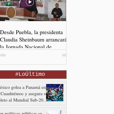
Desde Puebla, la presidenta
Claudia Sheinbaum arrancará
la Jornada Nacional de
Reforestación
#LoÚltimo
éxico golea a Panamá en
 Cuauhtémoc y asegura su
leto al Mundial Sub-20
n 2027
n políticas públicas se