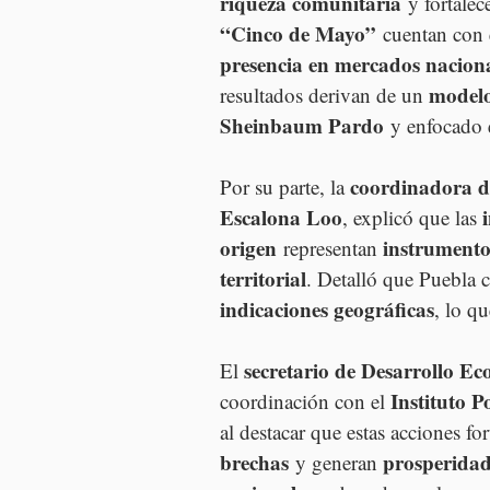
riqueza comunitaria
 y fortalece
“Cinco de Mayo”
 cuentan con e
presencia en mercados naciona
model
resultados derivan de un 
Sheinbaum Pardo
 y enfocado 
coordinadora d
Por su parte, la 
Escalona Loo
, explicó que las 
origen
instrumento
 representan 
territorial
. Detalló que Puebla 
indicaciones geográficas
, lo qu
secretario de Desarrollo E
El 
Instituto P
coordinación con el 
al destacar que estas acciones for
brechas
prosperida
 y generan 