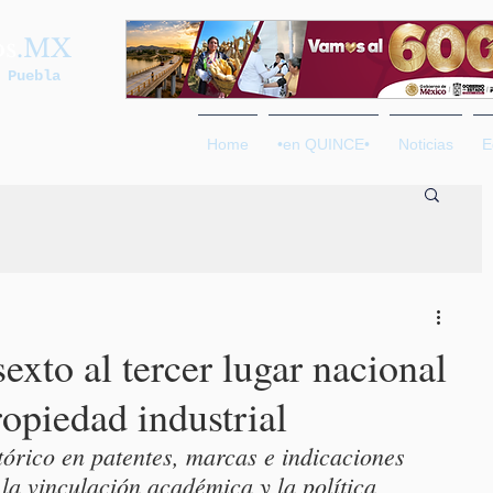
os
.MX
 Puebla
Home
•en QUINCE•
Noticias
E
sexto al tercer lugar nacional
opiedad industrial
tórico en patentes, marcas e indicaciones 
la vinculación académica y la política 