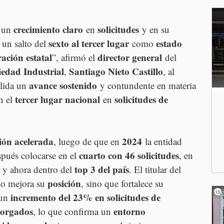
crecimiento claro
solicitudes
 un 
 en 
 y en su 
sexto al tercer lugar
estado 
 un salto del 
 como 
ación estatal
director general
”, afirmó el 
 del 
iedad Industrial
Santiago Nieto Castillo
, 
, al 
avance sostenido
lida un 
 y contundente en materia 
tercer lugar nacional
solicitudes de 
n el 
 en 
ión acelerada
2024
, luego de que en 
 la entidad 
cuarto con 46 solicitudes
spués colocarse en el 
, en 
top 3 del país
 y ahora dentro del 
. El titular del 
posición
lo mejora su 
, sino que fortalece su 
incremento del 23% en solicitudes de 
un 
torgados
entorno 
, lo que confirma un 