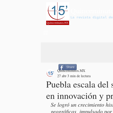
Quinceminut
La revista digital de
Share
Quinceminutos.MX
27 abr
3 min de lectura
Puebla escala del 
en innovación y pr
Se logró un crecimiento his
geográficas, impulsado por 