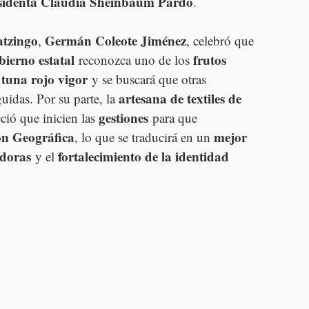
sidenta Claudia Sheinbaum Pardo
.
atzingo
Germán Coleote Jiménez
, 
, celebró que 
bierno estatal
frutos 
 reconozca uno de los 
tuna rojo vigor
 
 y se buscará que otras 
artesana de textiles de 
uidas. Por su parte, la 
gestiones
ció que inicien las 
 para que 
ón Geográfica
mejor 
, lo que se traducirá en un 
edoras
fortalecimiento de la identidad 
 y el 