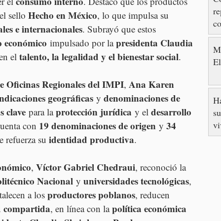
consumo interno
r el 
. Destacó que los productos 
re
Hecho en México
l sello 
, lo que impulsa su 
c
les e internacionales
. Subrayó que estos 
M
o económico
presidenta Claudia 
 impulsado por la 
Me
talento, la legalidad y el bienestar social
en el 
.
E
e Oficinas Regionales del IMPI
Ana Karen 
, 
indicaciones geográficas
denominaciones de 
 y 
Ha
s clave
protección jurídica
desarrollo 
 para la 
 y el 
su
v
19 denominaciones de origen
34 
cuenta con 
 y 
identidad productiva
e refuerza su 
.
conómico
Víctor Gabriel Chedraui
, 
, reconoció la 
olitécnico Nacional
universidades tecnológicas
 y 
, 
productores poblanos
talecen a los 
, reducen 
d compartida
política económica 
, en línea con la 