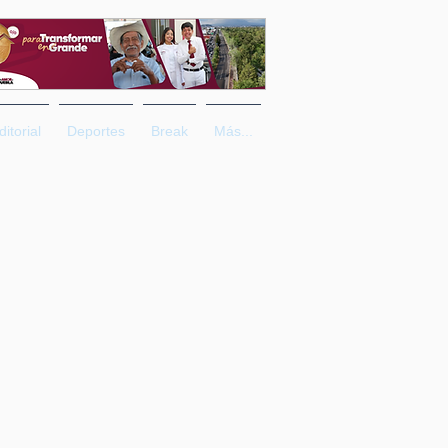
ditorial
Deportes
Break
Más...