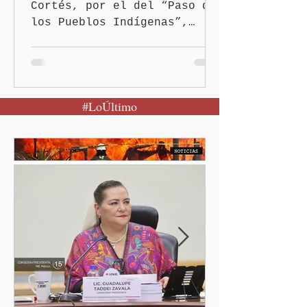
Cortés, por el del “Paso de
los Pueblos Indígenas”,
propuso la presidenta
Claudia Sheinbaum Pardo, al
encabezar este domingo la
Jornada Nacional de
#LoÚltimo
Reforestación desde la
comunidad de Santiago
Xalitzintla.