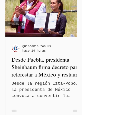
señalar que la libertad de
expresión puede debilitarse
de manera gradual hasta
convertirse en una
restricción al ejercicio
informativo.
Quinceminutos.MX
hace 14 horas
Desde Puebla, presidenta
Sheinbaum firma decreto para
reforestar a México y restaurar
ecosistemas
Desde la región Izta-Popo,
la presidenta de México
convoca a convertir la
reforestación en una acción
permanente de alcance
nacional San Nicolás de los