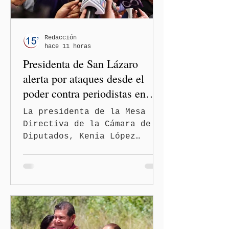
Redacción
hace 11 horas
Presidenta de San Lázaro
alerta por ataques desde el
poder contra periodistas en
México
La presidenta de la Mesa
Directiva de la Cámara de
Diputados, Kenia López
Rabadán, advirtió sobre el
riesgo de que desde las
instituciones públicas se
normalicen las
descalificaciones, amenazas
y mecanismos de presión
contra periodistas, al