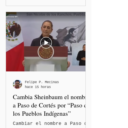
Ranchos, Pue.-La presidenta
de México, Claudia
Sheinbaum Pardo, encabezó
desde la región Izta-Popo
el inicio de la Jornada
Nacional de Reforestación
2026, con la participación
simultánea de los gobiernos
estatales, comunidades,
pueblos originarios,
fuerzas armadas,
brigadistas y sociedad
Felipe P. Mecinas
hace 15 horas
civil de todo el país, y
Cambia Sheinbaum el nombre
anunció su pro
a Paso de Cortés por “Paso de
los Pueblos Indígenas”
Cambiar el nombre a Paso de