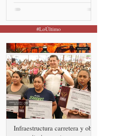
población a mantener la
calma Ciudad de México.- El
secretario de Salud
#LoÚltimo
federal, David Kershenobich
Stalnikowitz, descartó que
exista un brote activo de
ciclosporiasis en México,
luego del incremento de
casos registrado en Estados
Unidos. Durante la
conferencia matutina en
Palacio Nacional, el
funcionario informó que en
el país únicamente se han
confirmado 33 casos de esta
enferme
Infraestructura carretera y obra