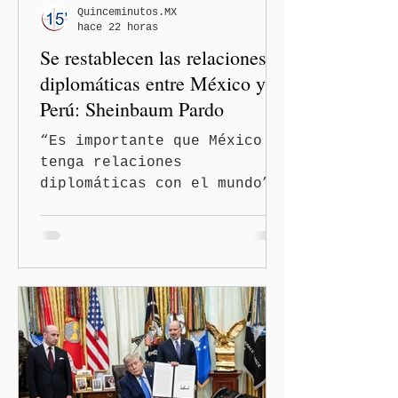
Quinceminutos.MX
hace 22 horas
Se restablecen las relaciones
diplomáticas entre México y
Perú: Sheinbaum Pardo
“Es importante que México
tenga relaciones
diplomáticas con el mundo”,
señaló Ciudad de México
(Quinceminutos.MX).-La
Presidenta Claudia
Sheinbaum Pardo anunció el
restablecimiento de las
relaciones diplomáticas
entre los gobiernos de
México y Perú. “Es
importante que más allá de
la orientación política de