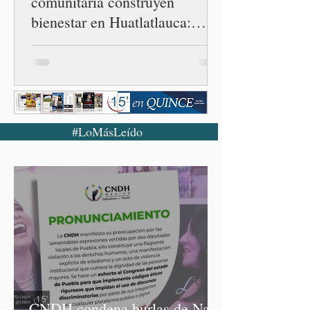
comunitaria construyen
bienestar en Huatlatlauca:
Armenta Mier
#LoMásLeído
CNDH condena burlas de Nay