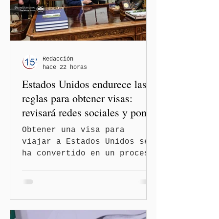
los gobiernos —porque hay
orientaciones políticas de
los gobiernos, llegan por
un partido, llegan por otro
— es importante que México
Redacción
hace 22 horas
tenga relaciones
Estados Unidos endurece las
diplomáticas con el mu
reglas para obtener visas:
revisará redes sociales y pone
freno al Turismo de
Obtener una visa para
Nacimiento
viajar a Estados Unidos se
ha convertido en un proceso
con mayores filtros bajo la
administración de Donald
Trump. El Departamento de
Estado amplió la revisión
de la presencia digital de