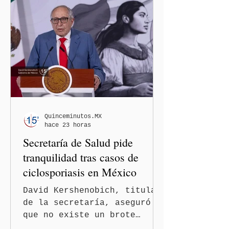
los solicitantes, mientras
Washington busca cerrar el
paso al llamado “turismo de
nacimiento” y reforzar los
controles migratorios.
Quinceminutos.MX
hace 23 horas
Secretaría de Salud pide
tranquilidad tras casos de
ciclosporiasis en México
David Kershenobich, titular
de la secretaría, aseguró
que no existe un brote
activo y llamó a la