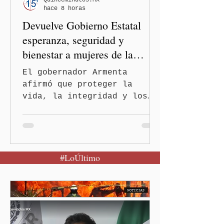
Quinceminutos.MX
hace 8 horas
de Salud activó de mane
Devuelve Gobierno Estatal
esperanza, seguridad y
bienestar a mujeres de la
periferia urbana
El gobernador Armenta
afirmó que proteger la
vida, la integridad y los
derechos de las mujeres es
la base para construir un
Puebla más justo y seguro
Puebla, Pue.-Cuando una
#LoÚltimo
mujer encuentra un lugar
seguro para pedir ayuda,
también recupera la
esperanza de vivir sin
miedo. Con esa visión, el
gobernador Alejandro