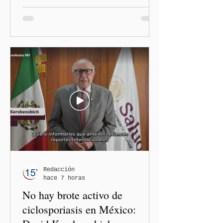
polémica generada por las
diputadas locales de
Morena, Nayeli Salvatori
Bojalil y Elvia Graciela
"Grace" Palomares Ramírez,
al considerar que los
comentarios que emitieron
en el podcast "DesCasadas"
contra las personas adultas
mayores no pueden
justificarse como una
simple opinión o una broma.
Redacción
hace 7 horas
No hay brote activo de
ciclosporiasis en México: