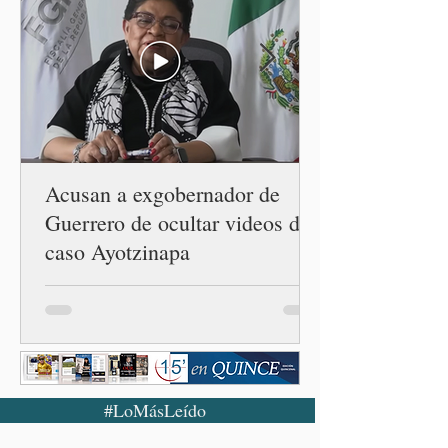
Armenta Mier inauguró el
Centro LIBRE (Libertad,
Igualdad, Bienestar, Redes,
Emancipación) número 62 y
la Casa Carmen Serdán
número 25 en el estado, la
cuarta en la c
Acusan a exgobernador de
Guerrero de ocultar videos del
caso Ayotzinapa
#LoMásLeído