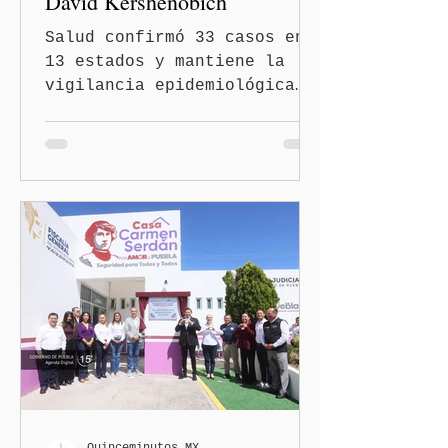
David Kershenobich
Salud confirmó 33 casos en
13 estados y mantiene la
vigilancia epidemiológica
Ciudad de México
(Quinceminutos.MX).- El
secretario de Salud, David
Kershenobich Stalnikowitz,
aseguró que en México no
existe un brote activo de
ciclosporiasis, luego de
los recientes reportes de
casos en Estados Unidos y
de viajeros del Reino Unido
que visitaron territorio
mexicano. A través de un
mensaje difundido en redes
sociales, el funcionario
informó que la Secretaría