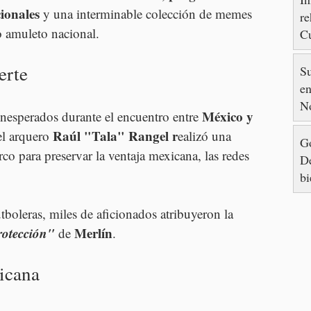
ionales 
y una interminable colección de memes 
re
 amuleto nacional.
Cu
88
erte
S
en
N
México y 
nesperados durante el encuentro entre 
Raúl "Tala" Rangel r
l arquero 
ealizó una 
Go
rco para preservar la ventaja mexicana, las redes 
De
bi
tboleras, miles de aficionados atribuyeron la 
rotección" 
Merlín
de 
.
icana