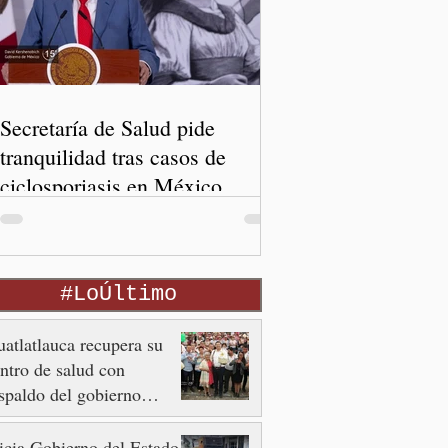
Secretaría de Salud pide
tranquilidad tras casos de
ciclosporiasis en México
#LoÚltimo
atlatlauca recupera su
ntro de salud con
spaldo del gobierno
tatal
icia Gobierno del Estado