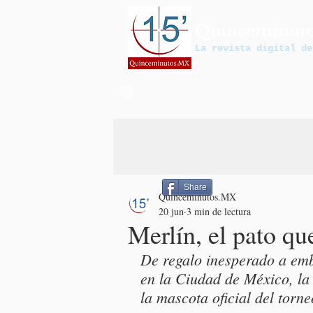
Quinceminut
La revista digital de
Share
Quinceminutos.MX
20 jun
3 min de lectura
Merlín, el pato q
De regalo inesperado a emb
en la Ciudad de México, la 
la mascota oficial del torne