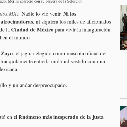
do, Merlín apareció con su playera de la Selección.
Ni los 
utos.MX
). 
Nadie lo vio venir. 
patrocinadoras,
 ni siquiera los miles de aficionados 
Ciudad de México
de la 
 para vivir la inauguración 
ol en el mundo
Zayu
 
, el jaguar elegido como mascota oficial del 
tranquilamente entre la multitud vestido con una 
Mexicana.
illo y un andar despreocupado.
el fenómeno más inesperado de la justa 
tió en 