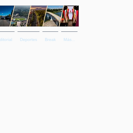
ditorial
Deportes
Break
Más...