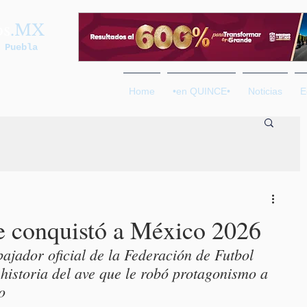
os
.MX
 Puebla
Home
•en QUINCE•
Noticias
E
ue conquistó a México 2026
ajador oficial de la Federación de Futbol 
historia del ave que le robó protagonismo a 
o