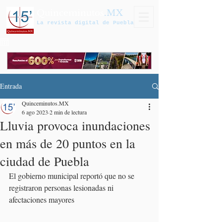
Quinceminutos
.MX
La revista digital de Puebla
Entrada
Quinceminutos.MX
6 ago 2023
2 min de lectura
Lluvia provoca inundaciones
en más de 20 puntos en la
ciudad de Puebla
El gobierno municipal reportó que no se 
registraron personas lesionadas ni 
afectaciones mayores