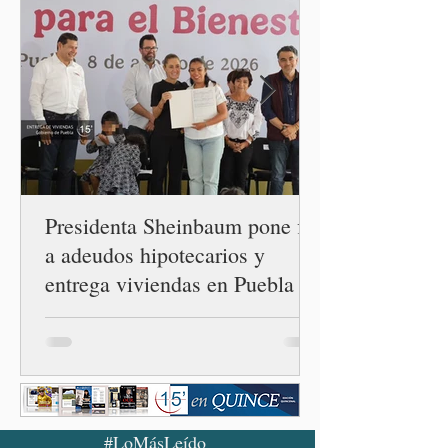
la orientación política de
los gobiernos —porque hay
orientaciones políticas de
los gobiernos, llegan por
un partido, llegan por otro
— es importante que México
tenga relaciones
diplomáticas con el mu
Presidenta Sheinbaum pone fin
a adeudos hipotecarios y
entrega viviendas en Puebla
#LoMásLeído