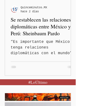
comentarios fueran
señalados como
Quinceminutos.MX
hace 2 días
discriminatorios hacia
Se restablecen las relaciones
hombres y personas adultas
mayores.
diplomáticas entre México y
Perú: Sheinbaum Pardo
“Es importante que México
tenga relaciones
diplomáticas con el mundo”,
señaló Ciudad de México
(Quinceminutos.MX).-La
Presidenta Claudia
Sheinbaum Pardo anunció el
#LoÚltimo
restablecimiento de las
relaciones diplomáticas
entre los gobiernos de
México y Perú. “Es
importante que más allá de