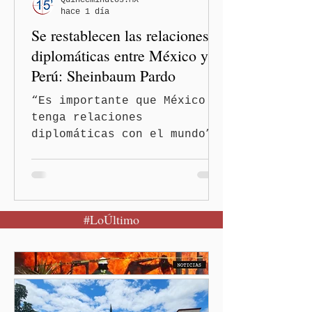
Quinceminutos.MX
hace 1 día
discriminatorios hacia
Se restablecen las relaciones
hombres y personas adultas
mayores.
diplomáticas entre México y
Perú: Sheinbaum Pardo
“Es importante que México
tenga relaciones
diplomáticas con el mundo”,
señaló Ciudad de México
(Quinceminutos.MX).-La
Presidenta Claudia
Sheinbaum Pardo anunció el
#LoÚltimo
restablecimiento de las
relaciones diplomáticas
entre los gobiernos de
México y Perú. “Es
importante que más allá de
la orientación política de