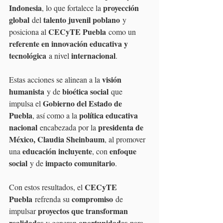
Indonesia
proyección 
, lo que fortalece la 
global
talento juvenil poblano
 del 
 y 
CECyTE Puebla
posiciona al 
 como un 
referente en innovación educativa y 
tecnológica
internacional
 a nivel 
.
visión 
Estas acciones se alinean a la 
humanista
bioética social
 y de 
 que 
Gobierno del Estado de 
impulsa el 
Puebla
política educativa 
, así como a la 
nacional
presidenta de 
 encabezada por la 
México, Claudia Sheinbaum
, al promover 
educación incluyente
enfoque 
una 
, con 
social
impacto comunitario
 y de 
.
CECyTE 
Con estos resultados, el 
Puebla
compromiso
 refrenda su 
 de 
proyectos que transforman 
impulsar 
realidades
oportunidades
 y generan 
 para 