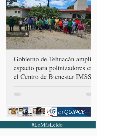
los gobiernos —porque hay
orientaciones políticas de
los gobiernos, llegan por
un partido, llegan por otro
— es importante que México
tenga relaciones
diplomáticas con el mu
Gobierno de Tehuacán amplía
espacio para polinizadores en
el Centro de Bienestar IMSS
Solidaridad
#LoMásLeído