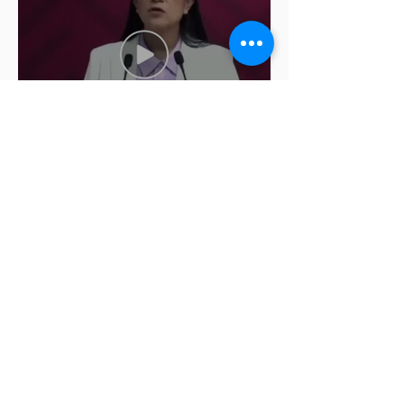
Ariadna Montiel pide
suspender derechos partidistas
a Nay Salvatori y Grace
Palomares