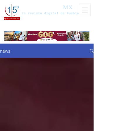
Quinceminutos
.MX
La revista digital de Puebla
news