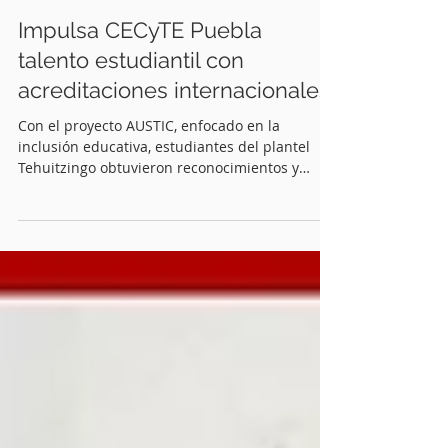
Quinceminutos.MX
27 dic 2025
2 min de lectura
Impulsa CECyTE Puebla
talento estudiantil con
acreditaciones internacionales
Con el proyecto AUSTIC, enfocado en la
inclusión educativa, estudiantes del plantel
Tehuitzingo obtuvieron reconocimientos y
acreditaciones a Sevilla, España, e Indonesia
Cuautlancingo, Pue.-El Gobierno del Estado de
Puebla , encabezado por Alejandro Armenta , a
través del Colegio de Estudios Científicos y
Tecnológicos del Estado de Puebla (CECyTE
Puebla) , reconoció el talento y compromiso
social de estudiantes del plantel Tehuitzingo ,
quienes obtuvieron acreditaciones