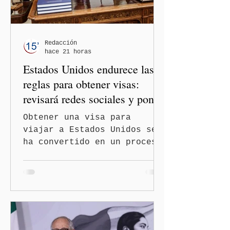
orientaciones políticas de
los gobiernos, llegan por
un partido, llegan por otro
— es importante que México
Redacción
hace 21 horas
tenga relaciones
Estados Unidos endurece las
diplomáticas con el mu
reglas para obtener visas:
revisará redes sociales y pone
freno al Turismo de
Obtener una visa para
Nacimiento
viajar a Estados Unidos se
ha convertido en un proceso
con mayores filtros bajo la
administración de Donald
Trump. El Departamento de
Estado amplió la revisión
de la presencia digital de
los solicitantes, mientras
Washington busca cerrar el