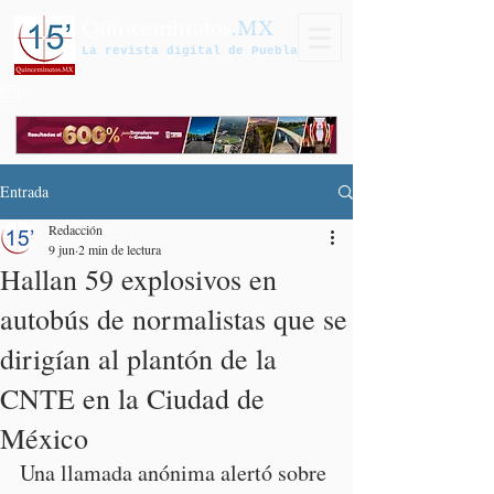
Quinceminutos
.MX
La revista digital de Puebla
Entrada
Redacción
9 jun
2 min de lectura
Hallan 59 explosivos en
autobús de normalistas que se
dirigían al plantón de la
CNTE en la Ciudad de
México
Una llamada anónima alertó sobre 