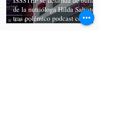
ISSSTEP se deslinda de burlas
de la nutrióloga Hilda Salvatori
tras polémico podcast con
diputadas de Morena
Ariadna Montiel pide
suspender derechos partidistas
a Nay Salvatori y Grace
Palomares