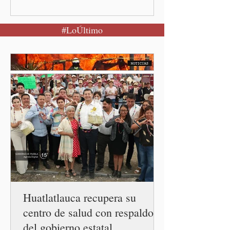
calma Ciudad de México.- El
secretario de Salud
#LoÚltimo
federal, David Kershenobich
Stalnikowitz, descartó que
exista un brote activo de
ciclosporiasis en México,
luego del incremento de
casos registrado en Estados
Unidos. Durante la
conferencia matutina en
Palacio Nacional, el
funcionario informó que en
el país únicamente se han
confirmado 33 casos de esta
enferme
Huatlatlauca recupera su
centro de salud con respaldo
del gobierno estatal