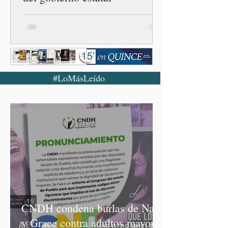
#LoMásLeído
CNDH condena burlas de Nay
y Grace contra adultos mayores