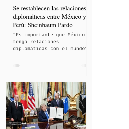
Se restablecen las relaciones
diplomáticas entre México y
Perú: Sheinbaum Pardo
“Es importante que México
tenga relaciones
diplomáticas con el mundo”,
señaló Ciudad de México
(Quinceminutos.MX).-La
Presidenta Claudia
Sheinbaum Pardo anunció el
restablecimiento de las
relaciones diplomáticas
entre los gobiernos de
México y Perú. “Es
importante que más allá de
la orientación política de
los gobiernos —porque hay