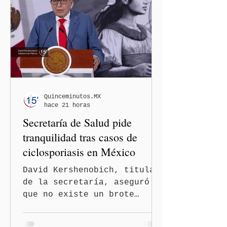
paso al llamado “turismo de
nacimiento” y reforzar los
controles migratorios.
Quinceminutos.MX
hace 21 horas
Secretaría de Salud pide
tranquilidad tras casos de
ciclosporiasis en México
David Kershenobich, titular
de la secretaría, aseguró
que no existe un brote
activo y llamó a la
población a mantener la