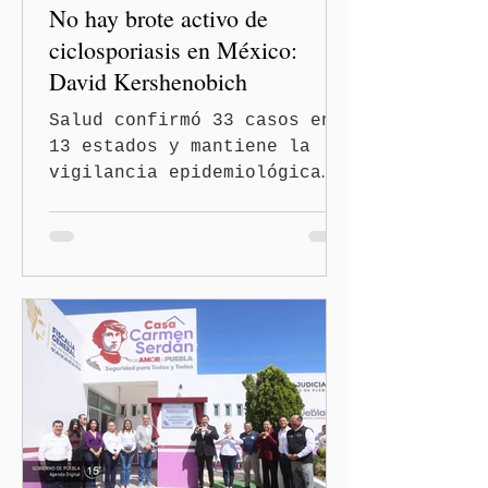
No hay brote activo de
ciclosporiasis en México:
David Kershenobich
Salud confirmó 33 casos en
13 estados y mantiene la
vigilancia epidemiológica
Ciudad de México
(Quinceminutos.MX).- El
secretario de Salud, David
Kershenobich Stalnikowitz,
aseguró que en México no
existe un brote activo de
ciclosporiasis, luego de
los recientes reportes de
casos en Estados Unidos y
de viajeros del Reino Unido
que visitaron territorio
mexicano. A través de un