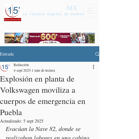
Quinceminutos
.MX
La revista digital de Puebla
Entrada
Redacción
4 sept 2025
1 min de lectura
Explosión en planta de
Volkswagen moviliza a
cuerpos de emergencia en
Puebla
Actualizado:
5 sept 2025
Evacúan la Nave 82, donde se 
realizaban labores en una cabina 