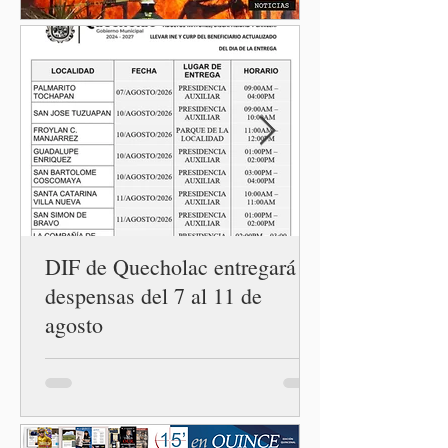
esperanza de vivir sin
miedo. Con esa visión, el
gobernador Alejandro
Armenta Mier inauguró el
Centro LIBRE (Libertad,
Igualdad, Bienestar, Redes,
Emancipación) número 62 y
la Casa Carmen Serdán
número 25 en el estado, la
cuarta en la c
DIF de Quecholac entregará
despensas del 7 al 11 de
agosto