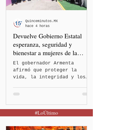
mensaje difundido en redes
sociales, el funcionario
informó que la Secretaría
Quinceminutos.MX
hace 4 horas
de Salud activó de mane
Devuelve Gobierno Estatal
esperanza, seguridad y
bienestar a mujeres de la
periferia urbana
El gobernador Armenta
afirmó que proteger la
vida, la integridad y los
derechos de las mujeres es
la base para construir un
Puebla más justo y seguro
Puebla, Pue.-Cuando una
#LoÚltimo
mujer encuentra un lugar
seguro para pedir ayuda,
también recupera la