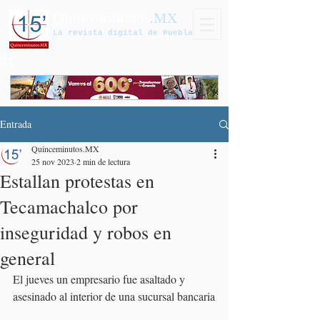
Quinceminutos
.MX
La revista digital de Puebla
Entrada
Quinceminutos.MX
25 nov 2023
2 min de lectura
Estallan protestas en
Tecamachalco por
inseguridad y robos en
general
El jueves un empresario fue asaltado y 
asesinado al interior de una sucursal bancaria