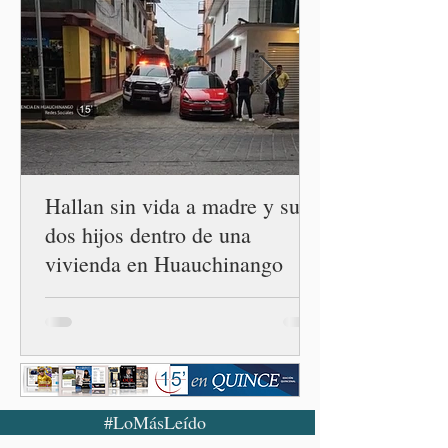
autoridades, ejidos,
comunidades y ciudadanía de
las 32 entidades para
impulsar la restauración de
los ecosistemas forestales.
Durante la Mañanera del
Pueblo, a través de un
enlace
Hallan sin vida a madre y sus
dos hijos dentro de una
vivienda en Huauchinango
#LoMásLeído