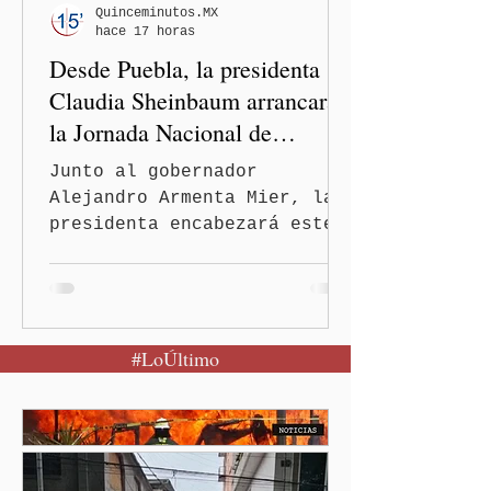
Alejandro Armenta Mier
Quinceminutos.MX
hace 17 horas
resaltó este logro
Desde Puebla, la presidenta
interinstituci
Claudia Sheinbaum arrancará
la Jornada Nacional de
Reforestación
Junto al gobernador
Alejandro Armenta Mier, la
presidenta encabezará este
evento el próximo 9 de
agosto en el Parque
Nacional Izta-Popo Ciudad
de México.-Puebla será el
#LoÚltimo
punto de partida de la
Jornada Nacional de
Reforestación, una
estrategia del Gobierno de
México que reunirá de
manera simultánea a