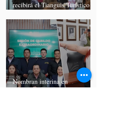
recibirá el Tianguis Turístico
México 2027
Nombran interina en
Atoyatenco tras detención del
presidente auxiliar por
asesinato de Josué Martínez