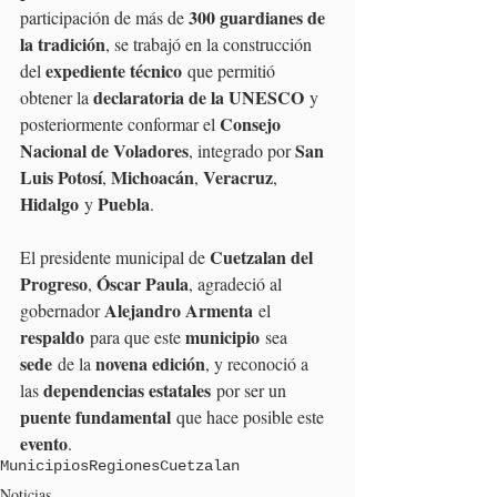
300 guardianes de 
participación de más de 
la tradición
, se trabajó en la construcción 
expediente técnico
del 
 que permitió 
declaratoria de la UNESCO
obtener la 
 y 
Consejo 
posteriormente conformar el 
Nacional de Voladores
San 
, integrado por 
Luis Potosí
Michoacán
Veracruz
, 
, 
, 
Hidalgo
Puebla
 y 
.
Cuetzalan del 
El presidente municipal de 
Progreso
Óscar Paula
, 
, agradeció al 
Alejandro Armenta
gobernador 
 el 
respaldo
municipio
 para que este 
 sea 
sede
novena edición
 de la 
, y reconoció a 
dependencias estatales
las 
 por ser un 
puente fundamental
 que hace posible este 
evento
.
Municipios
Regiones
Cuetzalan
Noticias