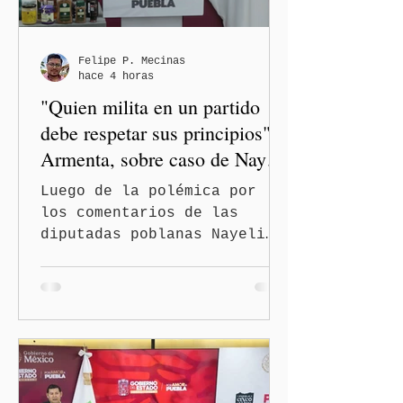
Felipe P. Mecinas
hace 4 horas
"Quien milita en un partido
debe respetar sus principios":
Armenta, sobre caso de Nayeli
Salvatori y Graciela Palomares
Luego de la polémica por
los comentarios de las
diputadas poblanas Nayeli
Salvatori Bojalil y Elvia
Graciela Palomares Ramírez,
considerados
discriminatorios, el
gobernador de Puebla,
Alejandro Armenta Mier,
respaldó la postura de la