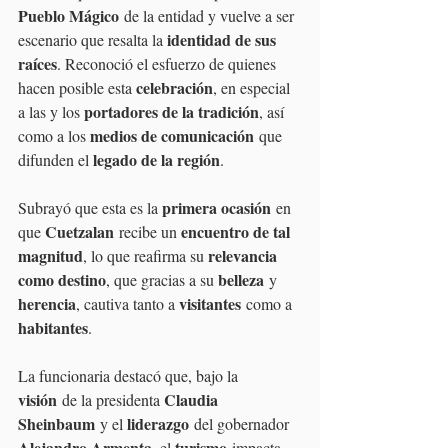
Pueblo Mágico
 de la entidad y vuelve a ser 
identidad de sus 
escenario que resalta la 
raíces
. Reconoció el esfuerzo de quienes 
celebración
hacen posible esta 
, en especial 
portadores de la tradición
a las y los 
, así 
medios de comunicación
como a los 
 que 
legado de la región
difunden el 
. 
primera ocasión
Subrayó que esta es la 
 en 
Cuetzalan
encuentro de tal 
que 
 recibe un 
magnitud
relevancia 
, lo que reafirma su 
como destino
belleza
, que gracias a su 
 y 
herencia
visitantes
, cautiva tanto a 
 como a 
habitantes
.
La funcionaria destacó que, bajo la 
visión
Claudia 
 de la presidenta 
Sheinbaum
liderazgo
 y el 
 del gobernador 
Alejandro Armenta
turismo
, el 
 impacta 