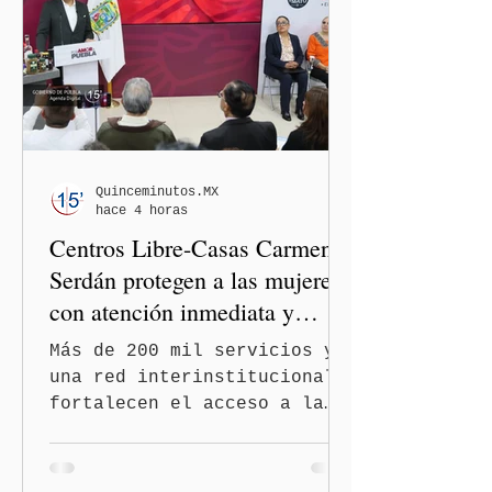
presidenta Claudia
Sheinbaum Pardo y de la
dirigencia nacional de
Morena y dejó en manos de
la Comisión Nacional de
Honor y Justicia (CNHJ) el
futuro de las integrantes
de la bancada de Morena en
Quinceminutos.MX
hace 4 horas
el Congreso de Puebla.
Centros Libre-Casas Carmen
Serdán protegen a las mujeres
con atención inmediata y
disminuyen feminicidios
Más de 200 mil servicios y
una red interinstitucional
fortalecen el acceso a la
justicia y la atención
integral Ciudad de México.-
A 600 días de gobierno, el