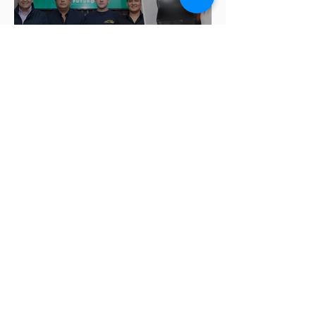
Nombran interina en
Atoyatenco tras detención del
presidente auxiliar por
asesinato de Josué Martínez
Morena modifica de última
hora las fechas para registro de