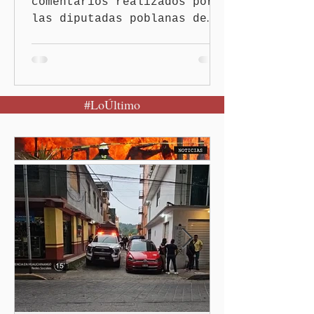
comentarios realizados por
las diputadas poblanas de
Morena, Nayeli Salvatori
Bojalil y Elvia Graciela
Palomares Ramírez, llegó
este miércoles hasta la
#LoÚltimo
conferencia matutina de la
presidenta Claudia
Sheinbaum Pardo, quien
condenó cualquier expresión
discriminatoria y dejó en
manos de su partido la
determinación de una
eventual sanción.