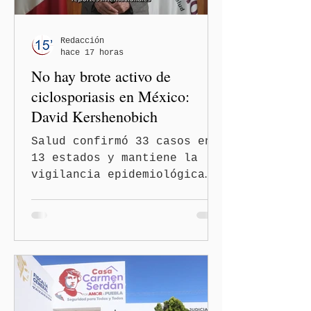
Redacción
hace 17 horas
No hay brote activo de
ciclosporiasis en México:
David Kershenobich
Salud confirmó 33 casos en
13 estados y mantiene la
vigilancia epidemiológica
Ciudad de México
(Quinceminutos.MX).- El
secretario de Salud, David
Kershenobich Stalnikowitz,
aseguró que en México no
existe un brote activo de
ciclosporiasis, luego de
los recientes reportes de