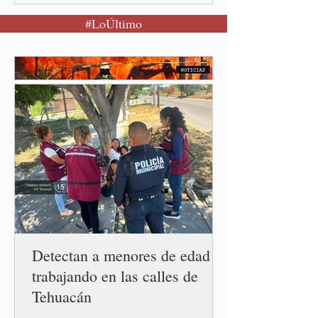
Puebla, Pue.-Cuando una
#LoÚltimo
mujer encuentra un lugar
seguro para pedir ayuda,
también recupera la
esperanza de vivir sin
miedo. Con esa visión, el
gobernador Alejandro
Armenta Mier inauguró el
Centro LIBRE (Libertad,
Igualdad, Bienestar, Redes,
Emancipación) número 62 y
la Casa Carmen Serdán
número 25 en el estado, la
cuarta en la c
Detectan a menores de edad
trabajando en las calles de
Tehuacán