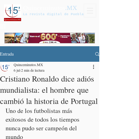
Quinceminutos
.MX
La revista digital de Puebla
Entrada
Quinceminutos.MX
6 jul
2 min de lectura
Cristiano Ronaldo dice adiós
mundialista: el hombre que
cambió la historia de Portugal
Uno de los futbolistas más 
exitosos de todos los tiempos 
nunca pudo ser campeón del 
mundo