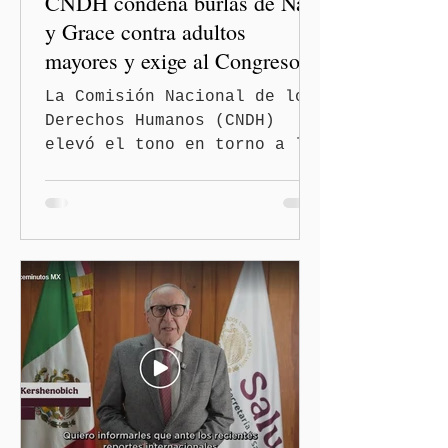
CNDH condena burlas de Nay
y Grace contra adultos
mayores y exige al Congreso
frenar discursos
La Comisión Nacional de los
discriminatorios
Derechos Humanos (CNDH)
elevó el tono en torno a la
polémica generada por las
diputadas locales de
Morena, Nayeli Salvatori
Bojalil y Elvia Graciela
"Grace" Palomares Ramírez,
al considerar que los
comentarios que emitieron
en el podcast "DesCasadas"
contra las personas adultas
mayores no pueden
justificarse como una
simple opinión o una broma.