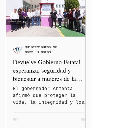
casos en Estados Unidos y
de viajeros del Reino Unido
que visitaron territorio
mexicano. A través de un
mensaje difundido en redes
sociales, el funcionario
informó que la Secretaría
Quinceminutos.MX
hace 19 horas
de Salud activó de mane
Devuelve Gobierno Estatal
esperanza, seguridad y
bienestar a mujeres de la
periferia urbana
El gobernador Armenta
afirmó que proteger la
vida, la integridad y los
derechos de las mujeres es
la base para construir un
Puebla más justo y seguro