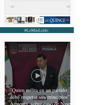
#LoMásLeído
"Quien milita en un partido
debe respetar sus principios":
Armenta, sobre caso de Nayeli