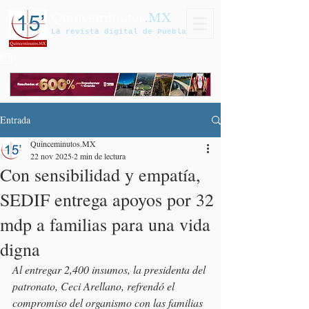
Quinceminutos
.MX
La revista digital de Puebla
Entrada
Quinceminutos.MX
22 nov 2025
2 min de lectura
Con sensibilidad y empatía,
SEDIF entrega apoyos por 32
mdp a familias para una vida
digna
Al entregar 2,400 insumos, la presidenta del 
patronato, Ceci Arellano, refrendó el 
compromiso del organismo con las familias 