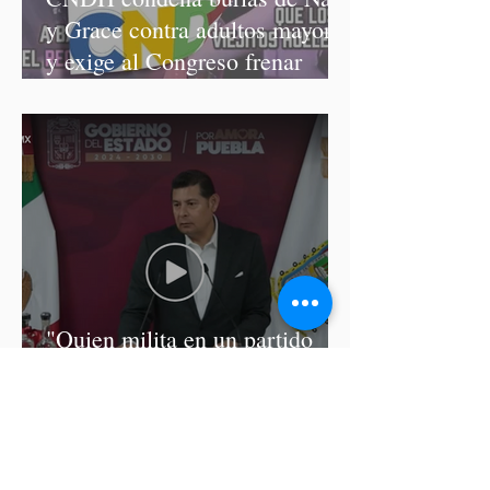
y Grace contra adultos mayores
y exige al Congreso frenar
discursos discriminatorios
"Quien milita en un partido
debe respetar sus principios":
Armenta, sobre caso de Nayeli
Salvatori y Graciela Palomares