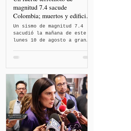
magnitud 7.4 sacude
Colombia; muertos y edificios
colapsados
Un sismo de magnitud 7.4
sacudió la mañana de este
lunes 10 de agosto a gran
parte de Colombia,
provocando daños en
distintas ciudades,
evacuaciones y el colapso
de edificaciones. El
epicentro fue localizado
cerca de San José del
Palmar, en el departamento
de Chocó, de acuerdo con el
Servicio Geológico
Colombiano y el Servicio
Geológico de Estados Unidos