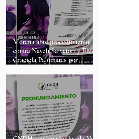
Morena abre procedimiento
contra Nayeli Salvatori y Elvia
Graciela Palomares por
discriminación y burlas
CNDH condena burlas de Nay