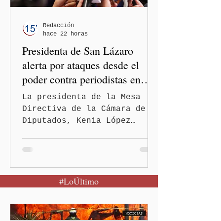
(USGS).
Redacción
hace 22 horas
Presidenta de San Lázaro
alerta por ataques desde el
poder contra periodistas en
México
La presidenta de la Mesa
Directiva de la Cámara de
Diputados, Kenia López
Rabadán, advirtió sobre el
riesgo de que desde las
instituciones públicas se
normalicen las
#LoÚltimo
descalificaciones, amenazas
y mecanismos de presión
contra periodistas, al
señalar que la libertad de