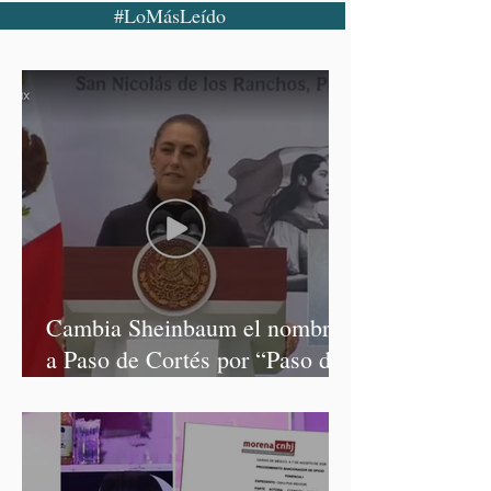
#LoMásLeído
Cambia Sheinbaum el nombre
a Paso de Cortés por “Paso de
los Pueblos Indígenas”