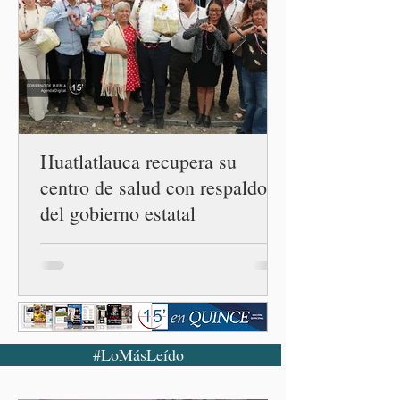
conferencia matutina en
Palacio Nacional, el
funcionario informó que en
el país únicamente se han
confirmado 33 casos de esta
enferme
Huatlatlauca recupera su
centro de salud con respaldo
del gobierno estatal
#LoMásLeído