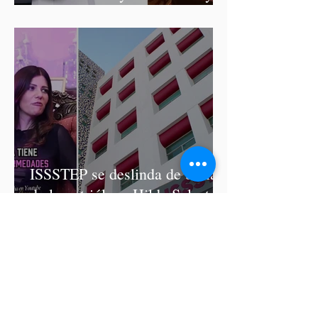
Graciela Palomares
ISSSTEP se deslinda de burlas
de la nutrióloga Hilda Salvatori
tras polémico podcast con
diputadas de Morena