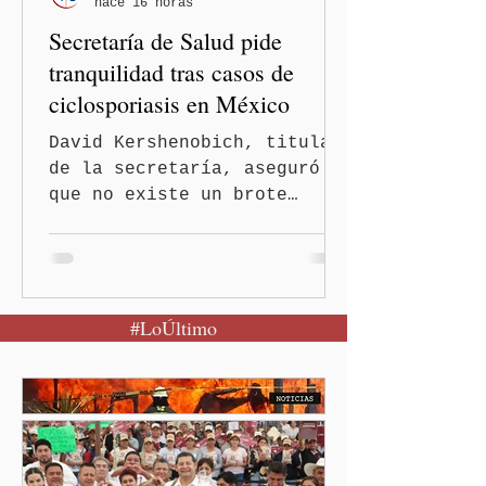
hace 16 horas
Secretaría de Salud pide
tranquilidad tras casos de
ciclosporiasis en México
David Kershenobich, titular
de la secretaría, aseguró
que no existe un brote
activo y llamó a la
población a mantener la
calma Ciudad de México.- El
secretario de Salud
#LoÚltimo
federal, David Kershenobich
Stalnikowitz, descartó que
exista un brote activo de
ciclosporiasis en México,
luego del incremento de
casos registrado en Estados
Unidos. Durante la