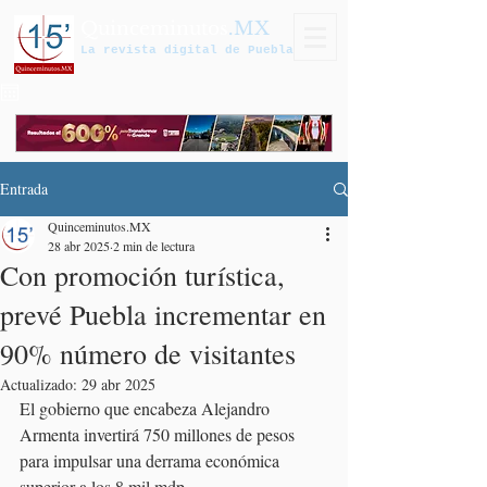
Quinceminutos
.MX
La revista digital de Puebla
Entrada
Quinceminutos.MX
28 abr 2025
2 min de lectura
Con promoción turística,
prevé Puebla incrementar en
90% número de visitantes
Actualizado:
29 abr 2025
El gobierno que encabeza Alejandro 
Armenta invertirá 750 millones de pesos 
para impulsar una derrama económica 
superior a los 8 mil mdp