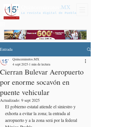
Quinceminutos
.MX
La revista digital de Puebla
Entrada
Quinceminutos.MX
4 sept 2025
1 min de lectura
Cierran Bulevar Aeropuerto
por enorme socavón en
puente vehicular
Actualizado:
9 sept 2025
El gobierno estatal atiende el siniestro y 
exhorta a evitar la zona; la entrada al 
aeropuerto y a la zona será por la federal 
México-Puebla