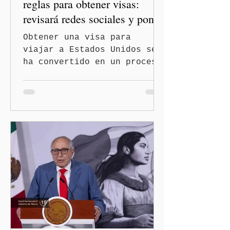
reglas para obtener visas:
revisará redes sociales y pone
freno al Turismo de
Obtener una visa para
Nacimiento
viajar a Estados Unidos se
ha convertido en un proceso
con mayores filtros bajo la
administración de Donald
Trump. El Departamento de
Estado amplió la revisión
de la presencia digital de
los solicitantes, mientras
Washington busca cerrar el
paso al llamado “turismo de
nacimiento” y reforzar los
controles migratorios.