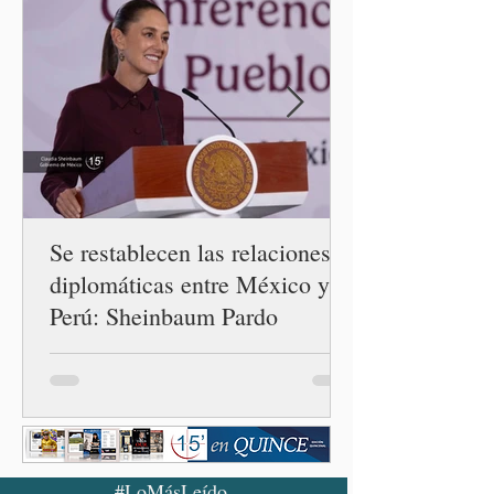
casos registrado en Estados
Unidos. Durante la
conferencia matutina en
Palacio Nacional, el
funcionario informó que en
el país únicamente se han
confirmado 33 casos de esta
enferme
Se restablecen las relaciones
diplomáticas entre México y
Perú: Sheinbaum Pardo
#LoMásLeído