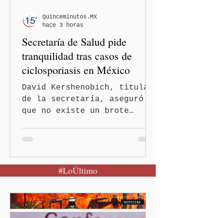
Quinceminutos.MX
hace 3 horas
Secretaría de Salud pide
tranquilidad tras casos de
ciclosporiasis en México
David Kershenobich, titular
de la secretaría, aseguró
que no existe un brote
activo y llamó a la
población a mantener la
calma Ciudad de México.- El
secretario de Salud
#LoÚltimo
federal, David Kershenobich
Stalnikowitz, descartó que
exista un brote activo de
ciclosporiasis en México,
luego del incremento de