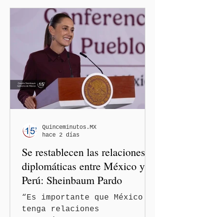
Nacional de Honestidad y
Justicia (CNHJ) de Morena
inició formalmente un
procedimiento sancionador
de oficio contra ambas
legisladoras por las
expresiones realizadas en
el podcast DesCasadas,
luego de que sus
comentarios fueran
señalados como
Quinceminutos.MX
hace 2 días
discriminatorios hacia
Se restablecen las relaciones
hombres y personas adultas
mayores.
diplomáticas entre México y
Perú: Sheinbaum Pardo
“Es importante que México
tenga relaciones