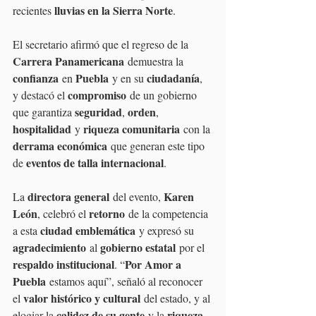
lluvias en la Sierra Norte
recientes 
. 
El secretario afirmó que el regreso de la 
Carrera Panamericana
 demuestra la 
confianza
Puebla
ciudadanía
 en 
 y en su 
, 
compromiso
y destacó el 
 de un gobierno 
seguridad
orden
que garantiza 
, 
, 
hospitalidad
riqueza comunitaria
 y 
 con la 
derrama económica
 que generan este tipo 
eventos de talla internacional
de 
.
directora general
Karen 
La 
 del evento, 
León
retorno
, celebró el 
 de la competencia 
ciudad emblemática
a esta 
 y expresó su 
agradecimiento
gobierno estatal
 al 
 por el 
respaldo institucional
Por Amor a 
. “
Puebla
 estamos aquí”, señaló al reconocer 
valor histórico y cultural
el 
 del estado, y al 
calidez de su gente
riqueza 
elogiar la 
 y la 