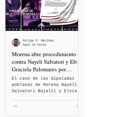
que registra 44 por ciento
de avance y forma parte del
programa estatal para
recuperar vialidades
prioritarias, fortalecer la
movilidad y mejorar las
condiciones de seguridad de
Felipe P. Mecinas
hace 16 horas
las familias poblanas, en e
Morena abre procedimiento
contra Nayeli Salvatori y Elvia
Graciela Palomares por
discriminación y burlas
El caso de las diputadas
poblanas de Morena Nayeli
Salvatori Bojalil y Elvia
Graciela Palomares Ramírez
escaló dentro de las
estructuras internas del
partido. La Comisión