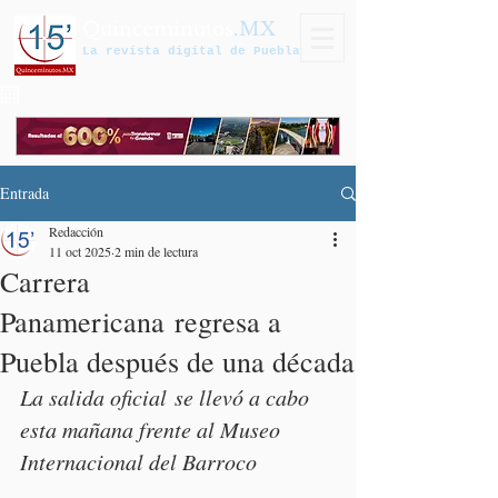
Quinceminutos
.MX
La revista digital de Puebla
Entrada
Redacción
11 oct 2025
2 min de lectura
Carrera
Panamericana regresa a
Puebla después de una década
La salida oficial se llevó a cabo 
esta mañana frente al Museo 
Internacional del Barroco