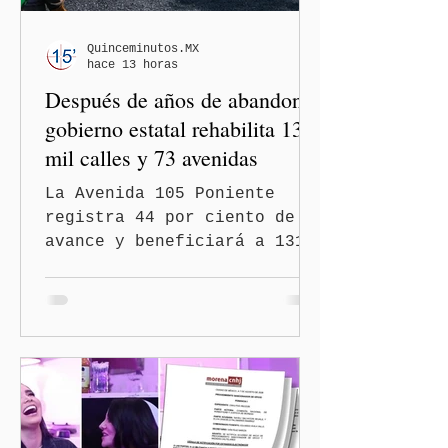
Quinceminutos.MX
hace 13 horas
Después de años de abandono,
gobierno estatal rehabilita 13
mil calles y 73 avenidas
La Avenida 105 Poniente
registra 44 por ciento de
avance y beneficiará a 131
mil 420 habitantes Puebla,
Pue.-Con la meta de
intervenir 13 mil calles y
73 avenidas durante 2026,
el gobernador Alejandro
Armenta Mier supervisó la
rehabilitación de la
Avenida 105 Poniente, obra