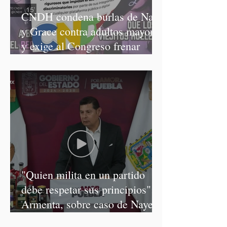
CNDH condena burlas de Nay
y Grace contra adultos mayores
y exige al Congreso frenar
discursos discriminatorios
"Quien milita en un partido
debe respetar sus principios":
Armenta, sobre caso de Nayeli
Salvatori y Graciela Palomares