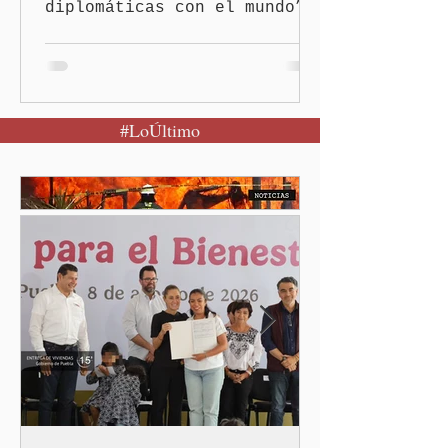
diplomáticas con el mundo”,
señaló Ciudad de México
(Quinceminutos.MX).-La
Presidenta Claudia
Sheinbaum Pardo anunció el
#LoÚltimo
restablecimiento de las
relaciones diplomáticas
entre los gobiernos de
México y Perú. “Es
importante que más allá de
la orientación política de
los gobiernos —porque hay
orientaciones políticas de
los gobiernos, llegan por
un partido, llegan por otro
— es importante que México
tenga relaciones
diplomáticas con el mu