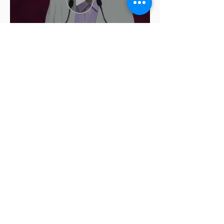
Ariadna Montiel pide
suspender derechos partidistas
a Nay Salvatori y Grace
Palomares
Cablebús de Puebla aún no
cuenta con licencia de