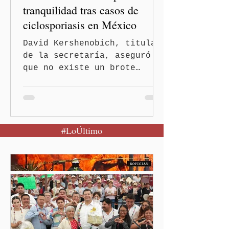
tranquilidad tras casos de
ciclosporiasis en México
David Kershenobich, titular
de la secretaría, aseguró
que no existe un brote
activo y llamó a la
población a mantener la
calma Ciudad de México.- El
secretario de Salud
#LoÚltimo
federal, David Kershenobich
Stalnikowitz, descartó que
exista un brote activo de
ciclosporiasis en México,
luego del incremento de
casos registrado en Estados
Unidos. Durante la
conferencia matutina en
Palacio Nacional, el