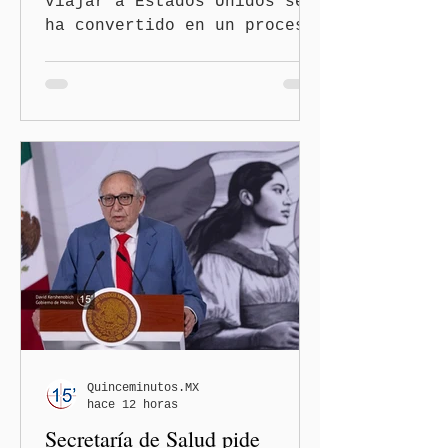
viajar a Estados Unidos se
ha convertido en un proceso
con mayores filtros bajo la
administración de Donald
Trump. El Departamento de
Estado amplió la revisión
de la presencia digital de
los solicitantes, mientras
Washington busca cerrar el
paso al llamado “turismo de
nacimiento” y reforzar los
controles migratorios.
Quinceminutos.MX
hace 12 horas
Secretaría de Salud pide