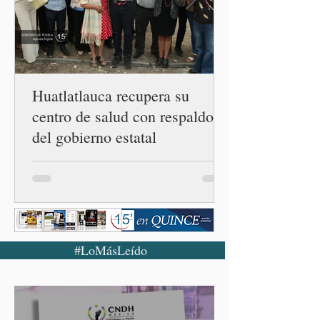
funcionario informó que en
el país únicamente se han
confirmado 33 casos de esta
enferme
Huatlatlauca recupera su
centro de salud con respaldo
del gobierno estatal
#LoMásLeído