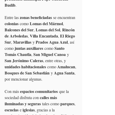
Budib
.
zonas beneficiadas
Entre las 
 se encuentran 
colonias
Lomas del Mármol
 como 
, 
Balcones del Sur
Lomas del Sol
Rincón 
, 
, 
de Arboledas
Villa Encantada
El Riego 
, 
, 
Sur
Maravillas
Prados Agua Azul
, 
 y 
, así 
juntas auxiliares
Santo 
como 
 como 
Tomás Chautla
San Miguel Canoa
, 
 y 
San Jerónimo Caleras
, entre otras, y 
unidades habitacionales
Amalucan
 como 
, 
Bosques de San Sebastián
Agua Santa
 y 
, 
por mencionar algunas.
espacios comunitarios
Con más 
 que la 
calles más 
sociedad disfruta con 
iluminadas y seguras
parques
 tales como 
, 
escuelas
iglesias
 e 
, gracias a la 