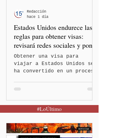
un partido, llegan por otro
— es importante que México
Redacción
hace 1 día
tenga relaciones
Estados Unidos endurece las
diplomáticas con el mu
reglas para obtener visas:
revisará redes sociales y pone
freno al Turismo de
Obtener una visa para
Nacimiento
viajar a Estados Unidos se
ha convertido en un proceso
con mayores filtros bajo la
administración de Donald
Trump. El Departamento de
Estado amplió la revisión
#LoÚltimo
de la presencia digital de
los solicitantes, mientras
Washington busca cerrar el
paso al llamado “turismo de
nacimiento” y reforzar los