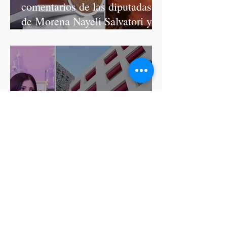
comentarios de las diputadas
de Morena Nayeli Salvatori y
Graciela Palomares
ISSSTEP se deslinda de burlas
de la nutrióloga Hilda Salvatori
tras polémico podcast con
diputadas de Morena