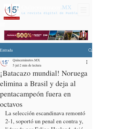
Quinceminutos
.MX
La revista digital de Puebla
Entrada
Quinceminutos.MX
5 jul
2 min de lectura
¡Batacazo mundial! Noruega
elimina a Brasil y deja al
pentacampeón fuera en
octavos
La selección escandinava remontó 
2-1, soportó un penal en contra y, 