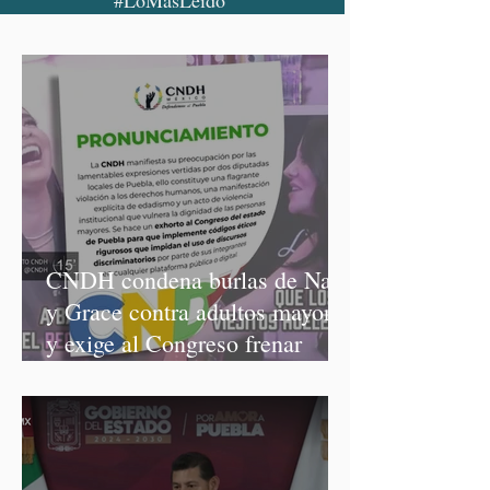
#LoMásLeído
CNDH condena burlas de Nay
y Grace contra adultos mayores
y exige al Congreso frenar
discursos discriminatorios