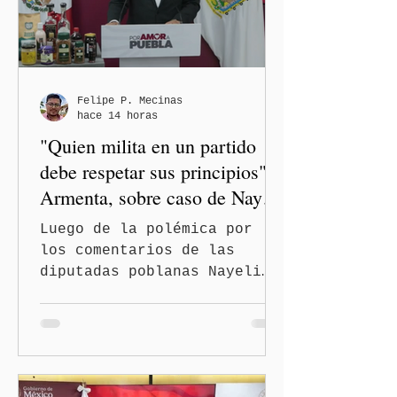
Felipe P. Mecinas
hace 14 horas
"Quien milita en un partido
debe respetar sus principios":
Armenta, sobre caso de Nayeli
Salvatori y Graciela Palomares
Luego de la polémica por
los comentarios de las
diputadas poblanas Nayeli
Salvatori Bojalil y Elvia
Graciela Palomares Ramírez,
considerados
discriminatorios, el
gobernador de Puebla,