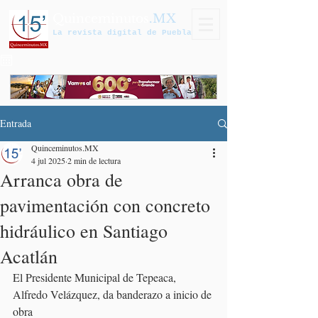
Quinceminutos
.MX
La revista digital de Puebla
Entrada
Quinceminutos.MX
4 jul 2025
2 min de lectura
Arranca obra de
pavimentación con concreto
hidráulico en Santiago
Acatlán
El Presidente Municipal de Tepeaca, 
Alfredo Velázquez, da banderazo a inicio de 
obra