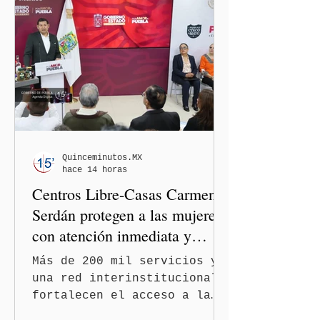
Alejandro Armenta Mier,
respaldó la postura de la
presidenta Claudia
Sheinbaum Pardo y de la
dirigencia nacional de
Morena y dejó en manos de
la Comisión Nacional de
Honor y Justicia (CNHJ) el
futuro de las integrantes
de la bancada de Morena en
Quinceminutos.MX
hace 14 horas
el Congreso de Puebla.
Centros Libre-Casas Carmen
Serdán protegen a las mujeres
con atención inmediata y
disminuyen feminicidios
Más de 200 mil servicios y
una red interinstitucional
fortalecen el acceso a la
justicia y la atención