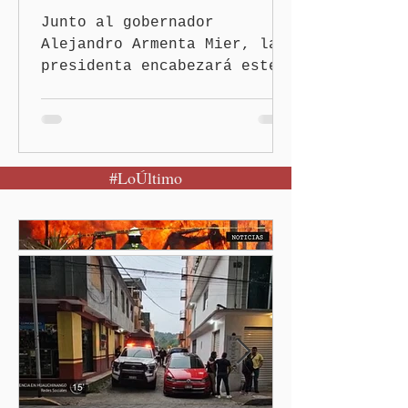
Reforestación
Junto al gobernador
Alejandro Armenta Mier, la
presidenta encabezará este
evento el próximo 9 de
agosto en el Parque
Nacional Izta-Popo Ciudad
de México.-Puebla será el
#LoÚltimo
punto de partida de la
Jornada Nacional de
Reforestación, una
estrategia del Gobierno de
México que reunirá de
manera simultánea a
autoridades, ejidos,
comunidades y ciudadanía de
las 32 entidades para
impulsar la restauración de
los ecosistemas forestales.