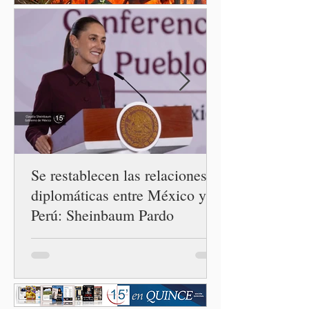
luego del incremento de
casos registrado en Estados
Unidos. Durante la
conferencia matutina en
Palacio Nacional, el
funcionario informó que en
el país únicamente se han
confirmado 33 casos de esta
enferme
Se restablecen las relaciones
diplomáticas entre México y
Perú: Sheinbaum Pardo