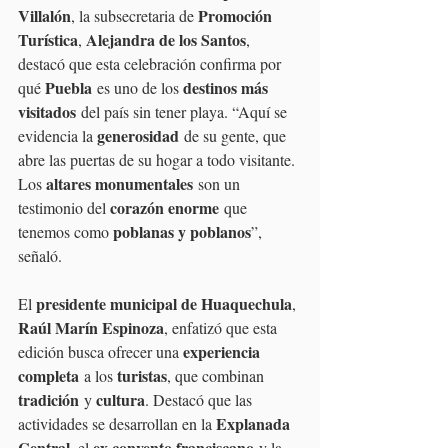
Villalón
Promoción 
, la subsecretaria de 
Turística
Alejandra de los Santos
, 
, 
destacó que esta celebración confirma por 
Puebla
destinos más 
qué 
 es uno de los 
visitados
 del país sin tener playa. “Aquí se 
generosidad
evidencia la 
 de su gente, que 
abre las puertas de su hogar a todo visitante. 
altares monumentales
Los 
 son un 
corazón enorme
testimonio del 
 que 
poblanas y poblanos
tenemos como 
”, 
señaló.
presidente municipal de Huaquechula
El 
, 
Raúl Marín Espinoza
, enfatizó que esta 
experiencia 
edición busca ofrecer una 
completa
turistas
 a los 
, que combinan 
tradición
cultura
 y 
. Destacó que las 
Explanada 
actividades se desarrollan en la 
Central
ex convento franciscano
, el 
 y la 