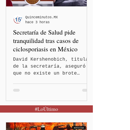
Quinceminutos.MX
hace 3 horas
Secretaría de Salud pide
tranquilidad tras casos de
ciclosporiasis en México
David Kershenobich, titular
de la secretaría, aseguró
que no existe un brote
activo y llamó a la
población a mantener la
calma Ciudad de México.- El
secretario de Salud
#LoÚltimo
federal, David Kershenobich
Stalnikowitz, descartó que
exista un brote activo de
ciclosporiasis en México,