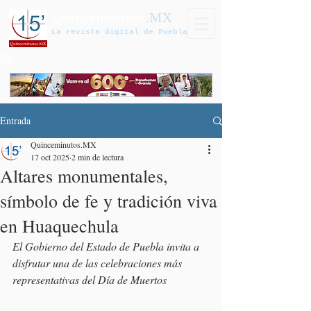
Quinceminutos
.MX
La revista digital de Puebla
Entrada
Quinceminutos.MX
17 oct 2025
2 min de lectura
Altares monumentales,
símbolo de fe y tradición viva
en Huaquechula
El Gobierno del Estado de Puebla invita a 
disfrutar una de las celebraciones más 
representativas del Día de Muertos