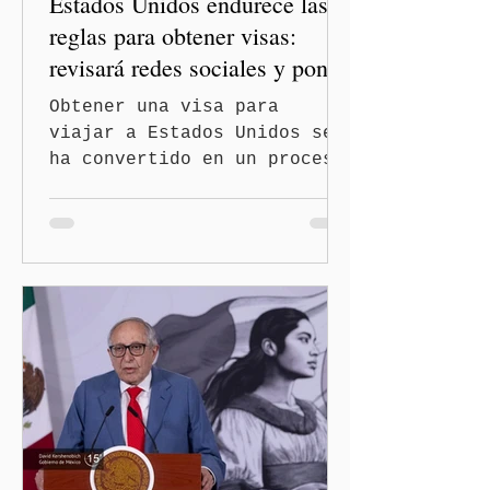
Estados Unidos endurece las
reglas para obtener visas:
revisará redes sociales y pone
freno al Turismo de
Obtener una visa para
Nacimiento
viajar a Estados Unidos se
ha convertido en un proceso
con mayores filtros bajo la
administración de Donald
Trump. El Departamento de
Estado amplió la revisión
de la presencia digital de
los solicitantes, mientras
Washington busca cerrar el
paso al llamado “turismo de
nacimiento” y reforzar los
controles migratorios.