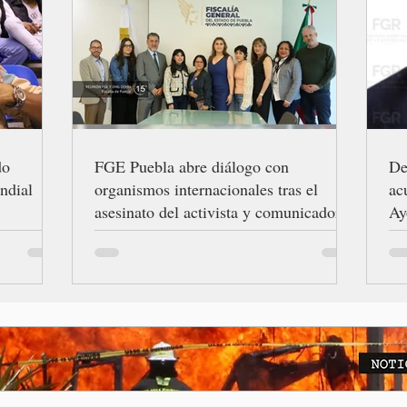
do
FGE Puebla abre diálogo con
De
ndial
organismos internacionales tras el
ac
asesinato del activista y comunicador
Ay
Josué Martínez