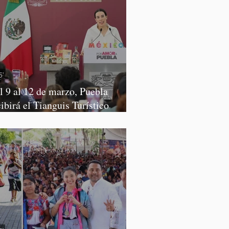
l 9 al 12 de marzo, Puebla
cibirá el Tianguis Turístico
xico 2027