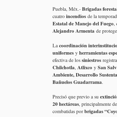
Brigadas foresta
Puebla, Méx.- 
incendios
cuatro 
 de la temporad
Estatal de Manejo del Fuego
,
Alejandro Armenta
 de protege
coordinación interinstituci
La 
uniformes
herramientas espe
 y 
siniestros
efectiva de los 
 registr
Chilchotla
Atlixco
San Salv
, 
 y 
Ambiente, Desarrollo Sustenta
Bañuelos Guadarrama
.
extinci
Precisó que previo a su 
20 hectáreas
, principalmente de
brigadas “Coyo
combatidas por 