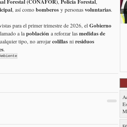
nal Forestal (CONAFOR)
Policía Forestal
, 
, 
cipal
bomberos
voluntarias
, así como 
 y personas 
.
Gobierno 
vistas para el primer trimestre de 2026, el 
población
medidas de 
llamado a la 
 a reforzar las 
colillas
residuos 
ualquier tipo, no arrojar 
 ni 
es
.
Ambiente
A
Es
M
FG