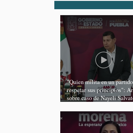
"Quien milita en un partid
respetar sus principios": A
sobre caso de Nayeli Salvat
Graciela Palomares