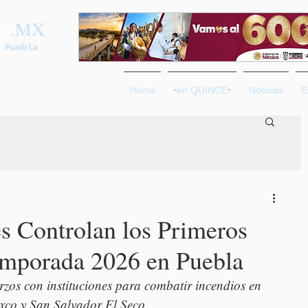
os
.MX
 Puebla
Home
•en QUINCE•
Noticias
E
es Controlan los Primeros
emporada 2026 en Puebla
rzos con instituciones para combatir incendios en 
lixco y San Salvador El Seco