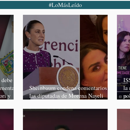
#LoMásLeído
o debe
IS
rmenta,
Sheinbaum condena comentarios de
la
ori y
las diputadas de Morena Nayeli
po
Salvatori y Graciela Palomares
Mo