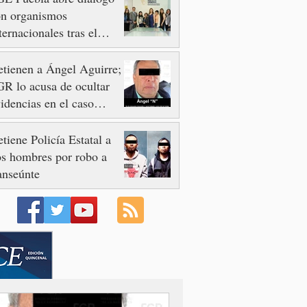
on organismos
ternacionales tras el
esinato del activista y
omunicador Josué
tienen a Ángel Aguirre;
artínez
R lo acusa de ocultar
idencias en el caso
otzinapa
tiene Policía Estatal a
s hombres por robo a
anseúnte