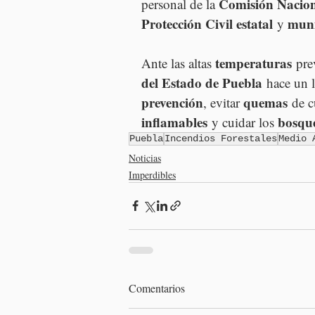
Comisión Nacio
personal de la 
Protección Civil estatal
muni
 y 
temperaturas
Ante las altas 
 pre
del Estado de Puebla
 hace un 
prevención
quemas
, evitar 
 de c
inflamables
bosqu
 y cuidar los 
Puebla
Incendios Forestales
Medio 
Noticias
Imperdibles
Comentarios