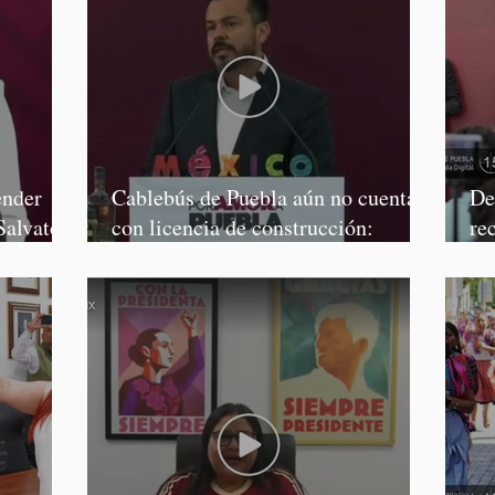
ender
Cablebús de Puebla aún no cuenta
De
Salvatori
con licencia de construcción:
re
García Parra
Mé