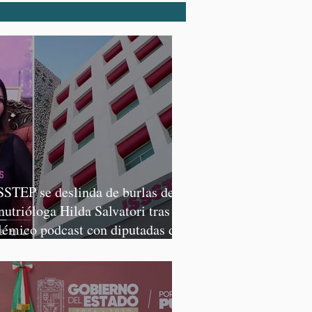
SSTEP se deslinda de burlas de
 nutrióloga Hilda Salvatori tras
lémico podcast con diputadas de
rena