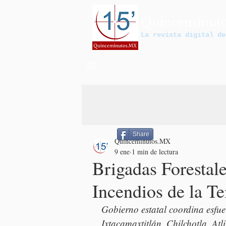
Quinceminut
La revista digital de
Share
Quinceminutos.MX
9 ene
1 min de lectura
Brigadas Forestal
Incendios de la T
Gobierno estatal coordina esfue
Ixtacamaxtitlán, Chilchotla, At