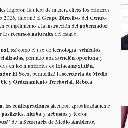
les
 lograron liquidar de manera eficaz los primeros 
Grupo Directivo
Centro 
a 2026, informó el 
 del 
gobernador 
 en cumplimiento a la instrucción del 
recursos naturales
r los 
 del estado.
onal
tecnología
vehículos
, así como el uso de 
, 
, 
cializadas
atención oportuna
, permitió una 
 y 
Ixtacamaxtitlán
ados en los municipios de 
, 
ador El Seco
secretaria de Medio 
, puntualizó la 
ble y Ordenamiento Territorial
Rebeca 
, 
ón
conflagraciones
, las 
 afectaron aproximadamente 
pastizales
hierba
arbustos
 
, 
 y 
 y fueron 
tes”
Secretaría de Medio Ambiente
 de la 
, 