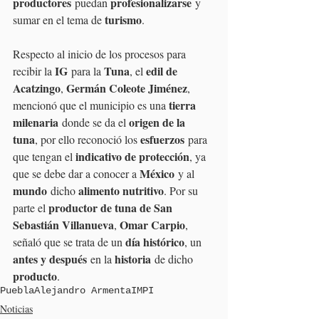
productores
profesionalizarse
 puedan 
 y 
turismo
sumar en el tema de 
.
Respecto al inicio de los procesos para 
IG
Tuna
edil de 
recibir la 
 para la 
, el 
Acatzingo
Germán Coleote Jiménez
, 
, 
tierra 
mencionó que el municipio es una 
milenaria
origen de la 
 donde se da el 
tuna
esfuerzos
, por ello reconoció los 
 para 
indicativo de protección
que tengan el 
, ya 
México
que se debe dar a conocer a 
 y al 
mundo
alimento nutritivo
 dicho 
. Por su 
productor de tuna de San 
parte el 
Sebastián Villanueva
Omar Carpio
, 
, 
día histórico
señaló que se trata de un 
, un 
antes y después
historia
 en la 
 de dicho 
producto
.
Puebla
Alejandro Armenta
IMPI
Noticias