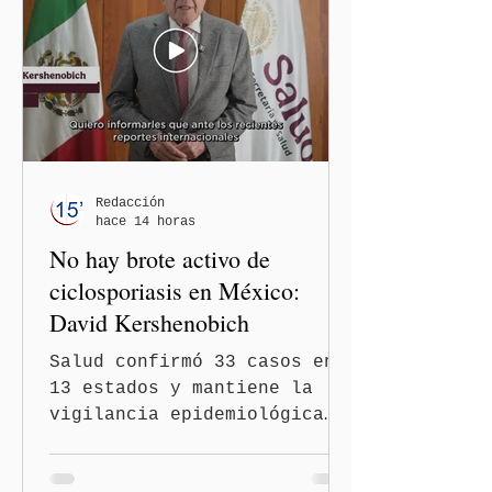
en el podcast "DesCasadas"
contra las personas adultas
mayores no pueden
justificarse como una
simple opinión o una broma.
Redacción
hace 14 horas
No hay brote activo de
ciclosporiasis en México:
David Kershenobich
Salud confirmó 33 casos en
13 estados y mantiene la
vigilancia epidemiológica
Ciudad de México
(Quinceminutos.MX).- El