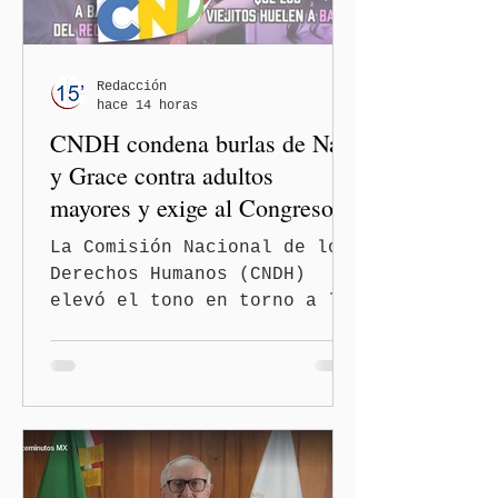
Redacción
hace 14 horas
CNDH condena burlas de Nay
y Grace contra adultos
mayores y exige al Congreso
frenar discursos
La Comisión Nacional de los
discriminatorios
Derechos Humanos (CNDH)
elevó el tono en torno a la
polémica generada por las
diputadas locales de
Morena, Nayeli Salvatori
Bojalil y Elvia Graciela
"Grace" Palomares Ramírez,
al considerar que los
comentarios que emitieron