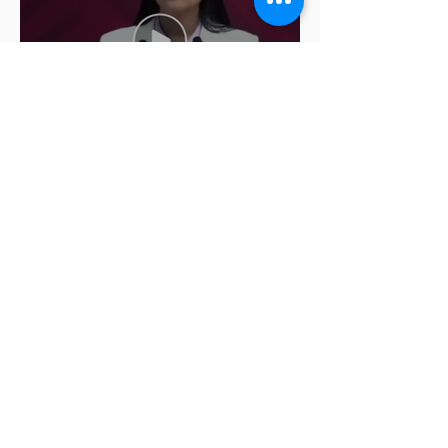
Ariadna Montiel pide
suspender derechos partidistas
a Nay Salvatori y Grace
Palomares
Cablebús de Puebla aún no