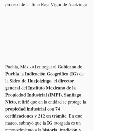
proceso de la Tuna Roja Vigor de Acatzingo
Gobierno de 
Puebla, Méx.-Al entregar al 
Puebla
Indicación Geográfica (IG)
 la 
 de 
Sidra de Huejotzingo
director 
la 
, el 
general
Instituto Mexicano de la 
 del 
Propiedad Industrial (IMPI)
Santiago 
, 
Nieto
, refirió que en la entidad se protege la 
propiedad industrial
74 
 con 
certificaciones
212 en trámite
 y 
. En este 
IG
marco, subrayó que la 
 otorgada es un 
historia
tradición
reconocimiento a la 
, 
 y 