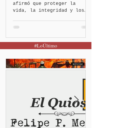
afirmó que proteger la
vida, la integridad y los
derechos de las mujeres es
la base para construir un
Puebla más justo y seguro
Puebla, Pue.-Cuando una
#LoÚltimo
mujer encuentra un lugar
seguro para pedir ayuda,
también recupera la
esperanza de vivir sin
miedo. Con esa visión, el
gobernador Alejandro
Armenta Mier inauguró el
Centro LIBRE (Libertad,
Igualdad, Bienestar, Redes,
Emancipación) número 62 y
la Casa Carmen Serdán
número 25 en el estado, la
cuarta en la c