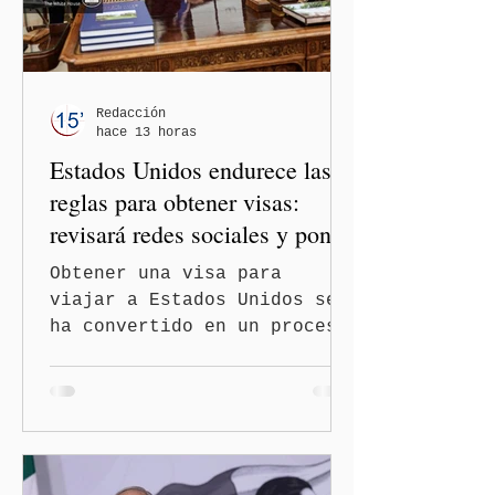
los gobiernos —porque hay
orientaciones políticas de
los gobiernos, llegan por
un partido, llegan por otro
— es importante que México
Redacción
hace 13 horas
tenga relaciones
Estados Unidos endurece las
diplomáticas con el mu
reglas para obtener visas:
revisará redes sociales y pone
freno al Turismo de
Obtener una visa para
Nacimiento
viajar a Estados Unidos se
ha convertido en un proceso
con mayores filtros bajo la
administración de Donald
Trump. El Departamento de
Estado amplió la revisión
de la presencia digital de
los solicitantes, mientras