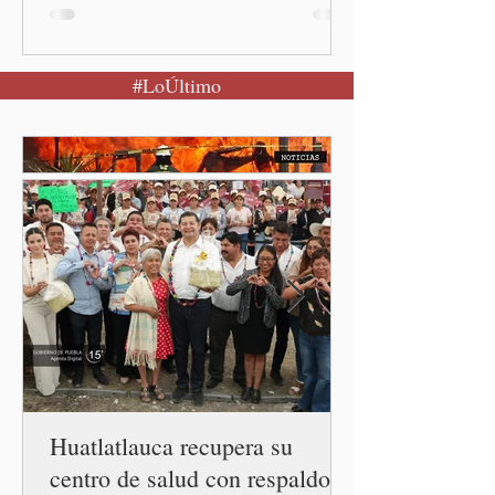
población a mantener la
calma Ciudad de México.- El
secretario de Salud
#LoÚltimo
federal, David Kershenobich
Stalnikowitz, descartó que
exista un brote activo de
ciclosporiasis en México,
luego del incremento de
casos registrado en Estados
Unidos. Durante la
conferencia matutina en
Palacio Nacional, el
funcionario informó que en
el país únicamente se han
confirmado 33 casos de esta
enferme
Huatlatlauca recupera su
centro de salud con respaldo