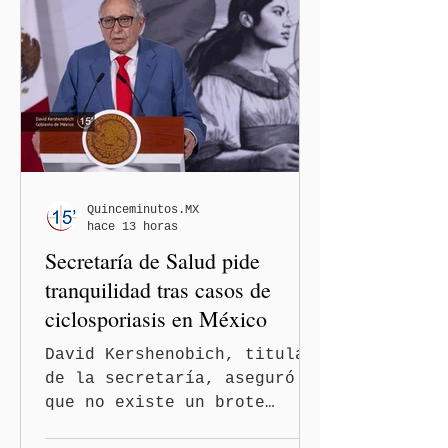
Washington busca cerrar el
paso al llamado “turismo de
nacimiento” y reforzar los
controles migratorios.
Quinceminutos.MX
hace 13 horas
Secretaría de Salud pide
tranquilidad tras casos de
ciclosporiasis en México
David Kershenobich, titular
de la secretaría, aseguró
que no existe un brote
activo y llamó a la