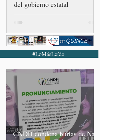
del gobierno estatal
#LoMásLeído
CNDH condena burlas de Nay