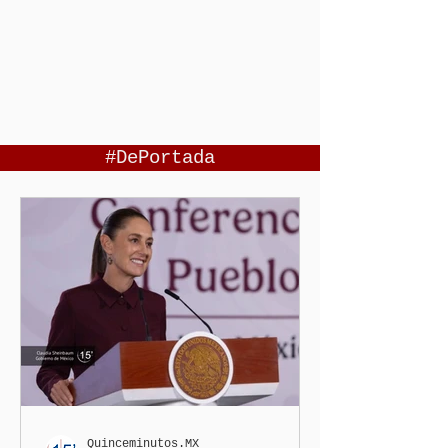
#DePortada
Quinceminutos.MX