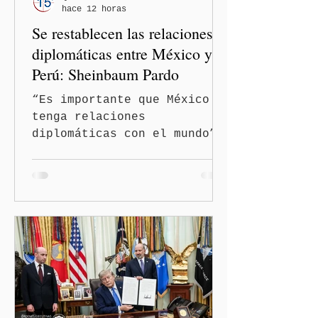
hace 12 horas
Se restablecen las relaciones
diplomáticas entre México y
Perú: Sheinbaum Pardo
“Es importante que México
tenga relaciones
diplomáticas con el mundo”,
señaló Ciudad de México
(Quinceminutos.MX).-La
Presidenta Claudia
Sheinbaum Pardo anunció el
restablecimiento de las
relaciones diplomáticas
entre los gobiernos de
México y Perú. “Es
importante que más allá de
la orientación política de