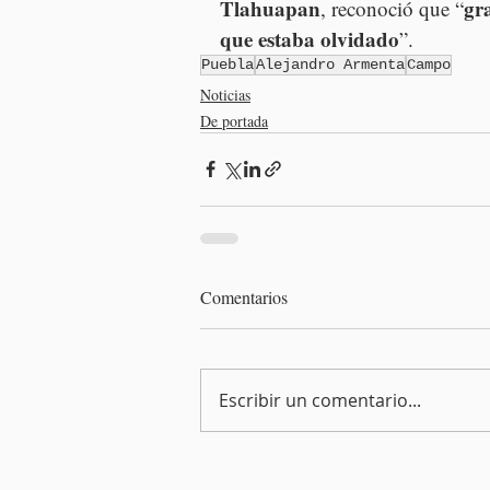
Tlahuapan
gr
, reconoció que “
que estaba olvidado
”.
Puebla
Alejandro Armenta
Campo
Noticias
De portada
Comentarios
Escribir un comentario...