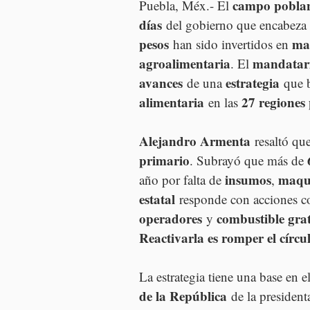
campo pobla
Puebla, Méx.- El 
días
 del gobierno que encabeza 
pesos
ma
 han sido invertidos en 
agroalimentaria
mandatari
. El 
avances
estrategia
 de una 
 que 
alimentaria
27 regiones
 en las 
Alejandro Armenta
 resaltó que
primario
. Subrayó que más de 
insumos
maqu
año por falta de 
, 
estatal
 responde con acciones co
operadores
combustible gra
 y 
Reactivarla es romper el círcu
La estrategia tiene una base en el
de la República
 de la president