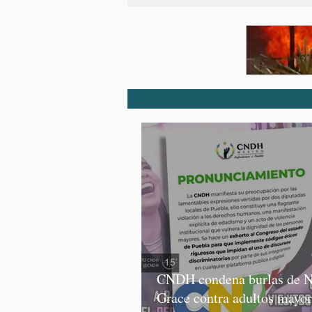
CNDH condena burlas de N
Grace contra adultos mayor