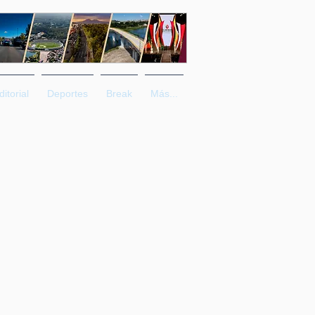
ditorial
Deportes
Break
Más...