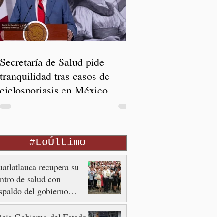
Secretaría de Salud pide
tranquilidad tras casos de
ciclosporiasis en México
#LoÚltimo
atlatlauca recupera su
ntro de salud con
spaldo del gobierno
tatal
icia Gobierno del Estado