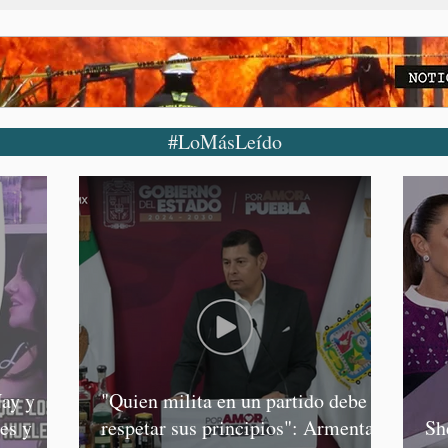
#LoMásLeído
ay y
"Quien milita en un partido debe
es y
respetar sus principios": Armenta,
Sh