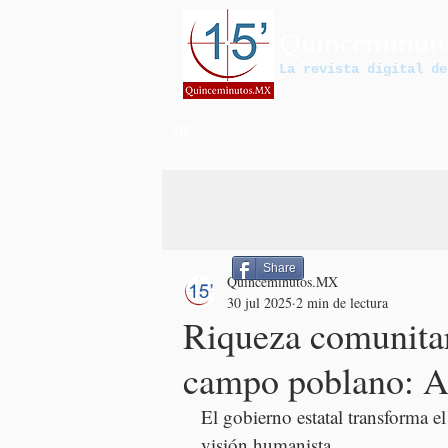
Quinceminut
La revista digital de
Share
Quinceminutos.MX
30 jul 2025
2 min de lectura
Riqueza comunitari
campo poblano: 
El gobierno estatal transforma el
visión humanista