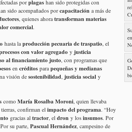
plagas
afectadas por 
 han sido protegidas con 
re
capacitación
han sido acompañados por 
 a más de 
Cu
ductores
transforman materias 
, quienes ahora 
88
alor comercial
.
S
en
go
producción pecuaria de traspatio
 hasta la 
, el 
N
procesos con valor agregado
justicia 
 y 
so al financiamiento justo
, con programas que 
Go
De
pesos
créditos
pequeñas y medianas 
 en 
 para 
bi
sostenibilidad
justicia social
na visión de 
, 
 y 
s
María Rosalba Moroni
 como 
, quien llevaba 
impacto del programa
tierras, confirman el 
. “Hoy 
ento
tractor
dron
insumos
 gracias al 
, el 
 y los 
. Por 
Pascual Hernández
 Por su parte, 
, campesino de 