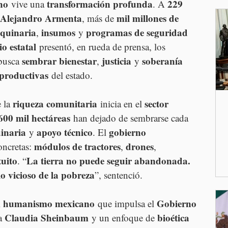
no
transformación profunda
229 
 vive una 
. A 
Alejandro Armenta
mil millones de 
, más de 
quinaria
insumos
programas de seguridad 
, 
 y 
o estatal
 presentó, en rueda de prensa, los 
sembrar bienestar
justicia
soberanía 
busca 
, 
 y 
 productivas
 del estado.
riqueza comunitaria
sector 
 la 
 inicia en el 
600 mil hectáreas
 han dejado de sembrarse cada 
inaria
apoyo técnico
gobierno 
 y 
. El 
módulos de tractores
drones
ncretas: 
, 
, 
tuito
La tierra no puede seguir abandonada. 
. “
lo vicioso de la pobreza
”, sentenció.
humanismo mexicano
Gobierno 
 
 que impulsa el 
Claudia Sheinbaum
bioética 
a 
 y un enfoque de 