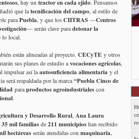
entosos
tractor en cada ejido
, hay un 
. Pensamos 
tecnificación del campo
Añadió que la 
, al estilo de 
Puebla
CIITRAS
Centros 
ble para 
, y que los 
 —
vestigación
detonar la 
— serán clave para 
 lo local.
CECyTE
bién están alineadas al proyecto. 
 y otros 
vocaciones agrícolas
ntarán sus planes de estudio a 
, 
autosuficiencia alimentaria
al impulsar así la 
 y el 
“Puebla Cinco de 
gia será respaldada por la marca 
lidad
productos agroindustriales
 para 
 con 
ional
.
Hu
ce
gricultura y Desarrollo Rural
Ana Laura 
, 
re
35 mil familias
211 municipios
 
 de 
 han recibido 
es
il hectáreas
maquinaria
 serán atendidas con 
, 
In