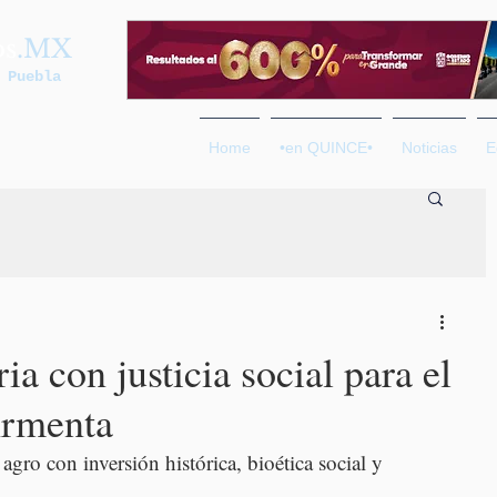
os
.MX
 Puebla
Home
•en QUINCE•
Noticias
E
a con justicia social para el
Armenta
 agro con inversión histórica, bioética social y 