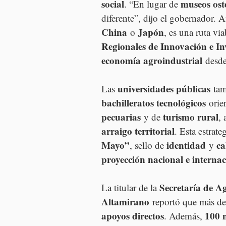
social
museos ost
. “En lugar de 
diferente”, dijo el gobernador. 
China
Japón
 o 
, es una ruta via
Regionales de Innovación e In
economía agroindustrial
 desde
universidades públicas
Las 
 tam
bachilleratos tecnológicos
 orie
pecuarias
turismo rural
 y de 
, 
arraigo territorial
. Esta estrate
Mayo”
identidad
ca
, sello de 
 y 
proyección nacional e internac
Secretaría de A
La titular de la 
Altamirano
 reportó que más de
apoyos directos
100 m
. Además, 