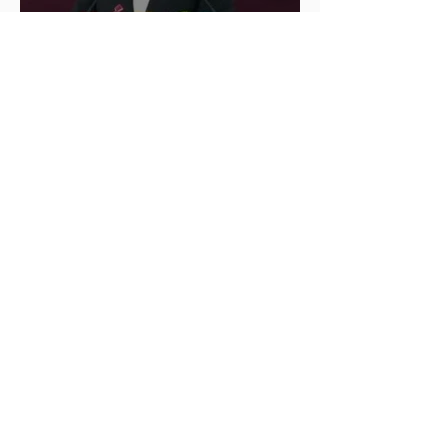
Cablebús de Puebla aún no
cuenta con licencia de
construcción: García Parra
Del 9 al 12 de marzo, Puebla
recibirá el Tianguis Turístico
México 2027