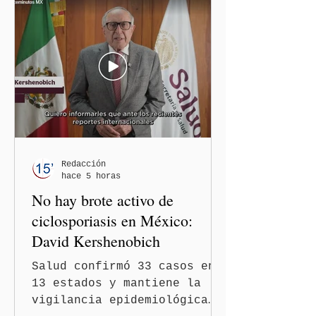
al considerar que los
comentarios que emitieron
en el podcast "DesCasadas"
contra las personas adultas
mayores no pueden
justificarse como una
simple opinión o una broma.
Redacción
hace 5 horas
No hay brote activo de
ciclosporiasis en México:
David Kershenobich
Salud confirmó 33 casos en
13 estados y mantiene la
vigilancia epidemiológica