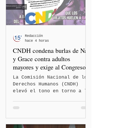
Redacción
hace 4 horas
CNDH condena burlas de Nay
y Grace contra adultos
mayores y exige al Congreso
frenar discursos
La Comisión Nacional de los
discriminatorios
Derechos Humanos (CNDH)
elevó el tono en torno a la
polémica generada por las
diputadas locales de
Morena, Nayeli Salvatori
Bojalil y Elvia Graciela
"Grace" Palomares Ramírez,