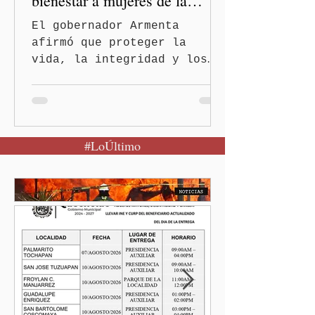
bienestar a mujeres de la
periferia urbana
El gobernador Armenta
afirmó que proteger la
vida, la integridad y los
derechos de las mujeres es
la base para construir un
Puebla más justo y seguro
Puebla, Pue.-Cuando una
#LoÚltimo
mujer encuentra un lugar
seguro para pedir ayuda,
también recupera la
esperanza de vivir sin
miedo. Con esa visión, el
gobernador Alejandro
Armenta Mier inauguró el
Centro LIBRE (Libertad,
Igualdad, Bienestar, Redes,
Emancipación) número 62 y
la Casa Carmen Serdán