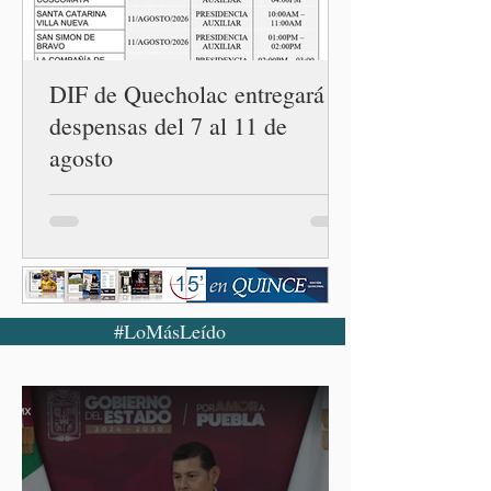
número 25 en el estado, la
cuarta en la c
DIF de Quecholac entregará
despensas del 7 al 11 de
agosto
#LoMásLeído