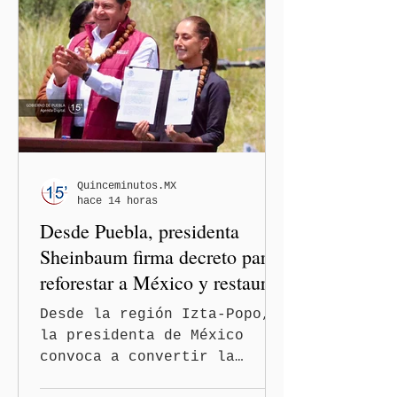
contra periodistas, al
señalar que la libertad de
expresión puede debilitarse
de manera gradual hasta
convertirse en una
restricción al ejercicio
informativo.
Quinceminutos.MX
hace 14 horas
Desde Puebla, presidenta
Sheinbaum firma decreto para
reforestar a México y restaurar
ecosistemas
Desde la región Izta-Popo,
la presidenta de México
convoca a convertir la
reforestación en una acción