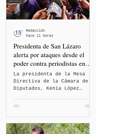
Redacción
hace 11 horas
Presidenta de San Lázaro
alerta por ataques desde el
poder contra periodistas en
México
La presidenta de la Mesa
Directiva de la Cámara de
Diputados, Kenia López
Rabadán, advirtió sobre el
riesgo de que desde las
instituciones públicas se
normalicen las
descalificaciones, amenazas
y mecanismos de presión