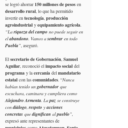
150 millones de pesos
se logró ahorrar 
 en 
desarrollo rural
, lo que ha permitido 
tecnología
producción 
invertir en 
, 
agroindustrial
equipamiento agrícola
 y 
. 
“La 
riqueza del campo
 no puede seguir en 
el 
abandono
. Vamos a 
sembrar
 en todo 
Puebla
”
, aseguró.
secretario de Gobernación
Samuel 
El 
, 
Aguilar
impacto social
, reconoció el 
 del 
programa
cercanía
mandatario 
 y la 
 del 
estatal
comunidades
 con las 
. “
Nunca 
habían tenido un 
gobernador
 que 
escuchara, caminara y cumpliera como 
Alejandro Armenta
. La 
paz
 se construye 
con 
diálogo
, 
respeto
 y 
acciones 
concretas
 que 
dignifican
 al 
pueblo
”,
expresó ante representantes de 
municipios
Atoyatempan
Santo 
 como 
, 