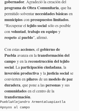
gobernador
. Agradeció la creación del 
programa de Obra Comunitaria
, que ha 
necesidades básicas
permitido solventar 
 en 
municipios
presupuestos limitados
 con 
. 
tejido social
“Recuperar el 
 sólo es posible 
voluntad
trabajo en equipo
con 
, 
 y 
respeto
pueblo
 al 
”, afirmó.
acciones
gobierno de 
Con estas 
, el 
Puebla
transformación del 
 avanza en la 
campo
reconstrucción del tejido 
 y en la 
social
participación ciudadana
. La 
, la 
inversión productiva
justicia social
 y la 
 se 
pilares
modelo de paz 
convierten en 
 de un 
duradera
personas
, que pone a las 
 y sus 
comunidades
 en el centro de la 
transformación
.
Puebla
Alejandro Armenta
Cuapiaxtla
Apoyos al campo