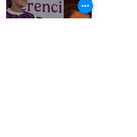
Sheinbaum condena
comentarios de las diputadas
de Morena Nayeli Salvatori y
Graciela Palomares
ISSSTEP se deslinda de burlas