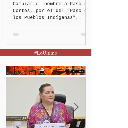
Cambiar el nombre a Paso de
Cortés, por el del “Paso de
los Pueblos Indígenas”,
propuso la presidenta
Claudia Sheinbaum Pardo, al
encabezar este domingo la
Jornada Nacional de
#LoÚltimo
Reforestación desde la
comunidad de Santiago
Xalitzintla.