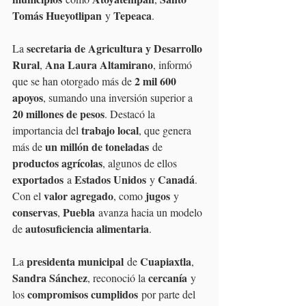
Tomás Hueyotlipan
Tepeaca
 y 
.
secretaria de Agricultura y Desarrollo 
La 
Rural
Ana Laura Altamirano
, 
, informó 
2 mil 600 
que se han otorgado más de 
apoyos
, sumando una inversión superior a 
20 millones de pesos
. Destacó la 
trabajo local
importancia del 
, que genera 
un millón de toneladas
más de 
 de 
productos agrícolas
, algunos de ellos 
exportados
Estados Unidos
Canadá
 a 
 y 
. 
valor agregado
jugos
Con el 
, como 
 y 
conservas
Puebla
, 
 avanza hacia un modelo 
autosuficiencia alimentaria
de 
.
presidenta municipal
Cuapiaxtla
La 
 de 
, 
Sandra Sánchez
cercanía
, reconoció la 
 y 
compromisos cumplidos
los 
 por parte del 