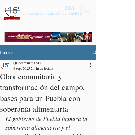
Quinceminutos
.MX
La revista digital de Puebla
Entrada
Quinceminutos.MX
4 sept 2025
2 min de lectura
Obra comunitaria y
transformación del campo,
bases para un Puebla con
soberanía alimentaria
El gobierno de Puebla impulsa la 
soberanía alimentaria y el 