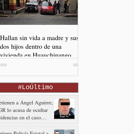
Hallan sin vida a madre y sus
dos hijos dentro de una
vivienda en Huauchinango
#LoÚltimo
tienen a Ángel Aguirre;
R lo acusa de ocultar
idencias en el caso
otzinapa
tiene Policía Estatal a