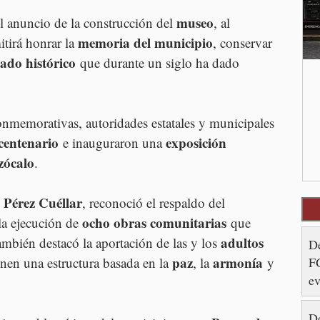
museo
l anuncio de la construcción del 
, al 
memoria del municipio
tirá honrar la 
, conservar 
gado histórico
 que durante un siglo ha dado 
onmemorativas, autoridades estatales y municipales 
 centenario
exposición 
 e inauguraron una 
zócalo
.
 Pérez Cuéllar
, reconoció el respaldo del 
ocho obras comunitarias
 la ejecución de 
 que 
adultos 
ambién destacó la aportación de las y los 
De
paz
armonía
FG
enen una estructura basada en la 
, la 
 y 
ev
Ay
De