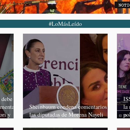
#LoMásLeído
o debe
IS
rmenta,
Sheinbaum condena comentarios de
la
ori y
las diputadas de Morena Nayeli
po
Salvatori y Graciela Palomares
Mo