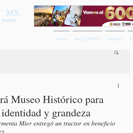
os
.MX
 Puebla
Home
•en QUINCE•
Noticias
E
rá Museo Histórico para
 identidad y grandeza
menta Mier entregó un tractor en beneficio 
es