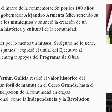
100 años 
 el marco de la conmemoración por los 
Alejandro Armenta Mier
l gobernador 
 refrendó su 
de los municipios
 y anunció la creación de un 
 histórica y cultural
 de la comunidad.
museo
ner por lo menos un 
. Si alguno no lo tiene, 
juntos”, expresó el titular del Ejecutivo al 
Programa de Obra 
 entregar apoyos del 
Fermín Galicia
valor histórico
 resaltó el 
 del 
fósil de mamut
Cerro Grande
 un 
 en el 
, hasta el 
rticipación de la comunidad en etapas 
Independencia
Revolución 
ional, como la 
 y la 