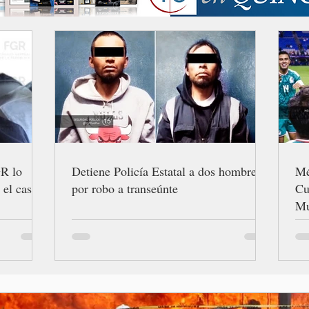
GR lo
Detiene Policía Estatal a dos hombres
Mé
 el caso
por robo a transeúnte
Cu
Mu