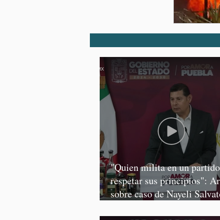
"Quien milita en un partid
respetar sus principios": A
sobre caso de Nayeli Salvat
Graciela Palomares