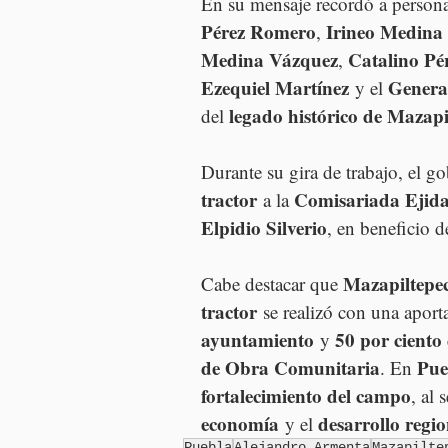
En su mensaje recordó a person
Pérez Romero
Irineo Medina 
, 
Medina Vázquez
Catalino P
, 
Ezequiel Martínez
Genera
 y el 
legado histórico de Mazapi
del 
Durante su gira de trabajo, el g
tractor
Comisariada Ejida
 a la 
Elpidio Silverio
, en beneficio d
Mazapiltepe
Cabe destacar que 
tractor
 se realizó con una aport
ayuntamiento
50 por ciento
 y 
de Obra Comunitaria
Pue
. En 
fortalecimiento del campo
, al 
economía
desarrollo regio
 y el 
Puebla
Alejandro Armenta
Mazapilte