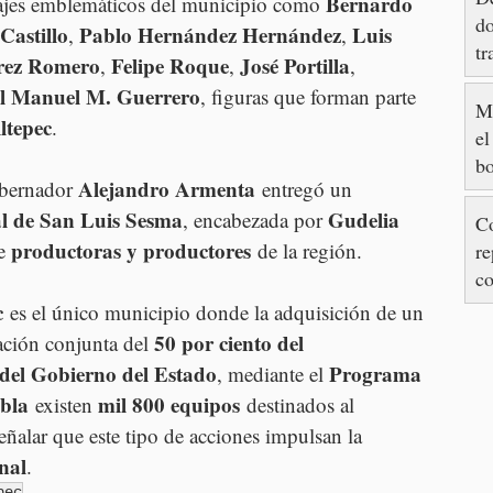
Bernardo 
ajes emblemáticos del municipio como 
do
Castillo
Pablo Hernández Hernández
Luis 
, 
, 
tr
érez Romero
Felipe Roque
José Portilla
, 
, 
, 
l Manuel M. Guerrero
, figuras que forman parte 
M
ltepec
.
el
bo
Alejandro Armenta
obernador 
 entregó un 
e
l de San Luis Sesma
Gudelia 
, encabezada por 
Co
productoras y productores
e 
 de la región.
re
c
M
c
 es el único municipio donde la adquisición de un 
50 por ciento del 
ación conjunta del 
 del Gobierno del Estado
Programa 
, mediante el 
bla
mil 800 equipos
 existen 
 destinados al 
señalar que este tipo de acciones impulsan la 
nal
.
pec