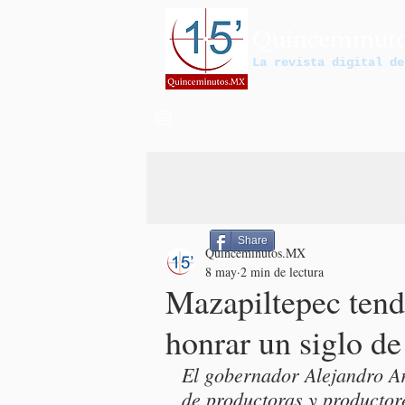
Quinceminut
La revista digital de
Share
Quinceminutos.MX
8 may
2 min de lectura
Mazapiltepec tend
honrar un siglo de
El gobernador Alejandro Ar
de productoras y productor