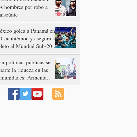
s hombres por robo a
anseúnte
éxico golea a Panamá en
 Cuauhtémoc y asegura su
leto al Mundial Sub-20
n 2027
n políticas públicas se
parte la riqueza en las
omunidades: Armenta
ier