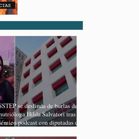
SSTEP se deslinda de burlas de
 nutrióloga Hilda Salvatori tras
lémico podcast con diputadas de
rena