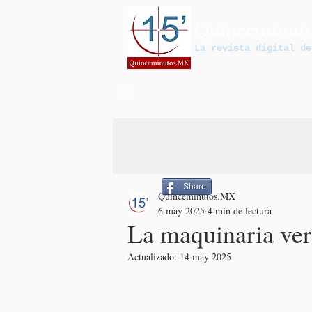
Quinceminut
La revista digital de
Share
Quinceminutos.MX
6 may 2025
4 min de lectura
La maquinaria ve
Actualizado:
14 may 2025