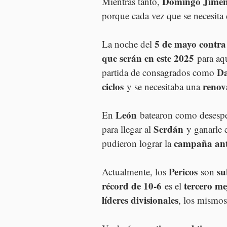
Domingo Jimén
Mientras tanto, 
porque cada vez que se necesita 
5 de mayo contra
La noche del 
que serán en este 2025
 para aq
Da
partida de consagrados como 
ciclos
renov
 y se necesitaba una 
León
En 
 batearon como desesp
Serdán
para llegar al 
 y ganarle 
campaña ant
pudieron lograr la 
Pericos
su
Actualmente, los 
 son 
récord de 10-6
tercero me
 es el 
líderes divisionales
, los mismos 