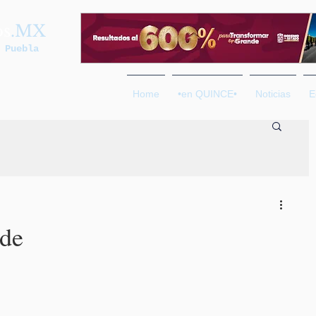
os
.MX
 Puebla
Home
•en QUINCE•
Noticias
E
rde