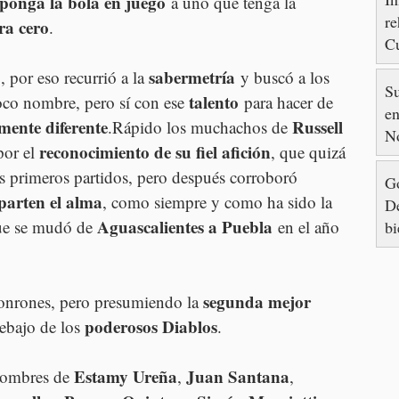
ponga la bola en juego
 a uno que tenga la 
re
ra cero
.
Cu
88
sabermetría
 por eso recurrió a la 
 y buscó a los 
S
talento
oco nombre, pero sí con ese 
 para hacer de 
en
mente diferente
Russell 
.Rápido los muchachos de 
N
reconocimiento de su fiel afición
por el 
, que quizá 
os primeros partidos, pero después corroboró 
Go
parten el alma
, como siempre y como ha sido la 
De
Aguascalientes a Puebla
ue se mudó de 
 en el año 
bi
segunda mejor 
jonrones, pero presumiendo la 
poderosos Diablos
ebajo de los 
.
Estamy Ureña
Juan Santana
nombres de 
, 
, 