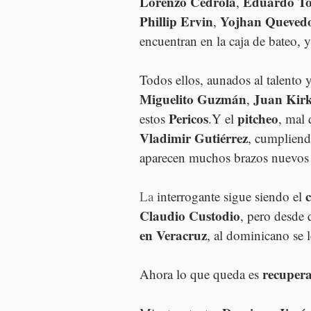
Lorenzo Cedrola
Eduardo To
, 
Phillip Ervin
Yojhan Queved
, 
encuentran en la caja de bateo, 
Todos ellos, aunados al talento 
Miguelito Guzmán
Juan Kir
, 
Pericos
pitcheo
estos 
.Y el 
, mal 
Vladimir Gutiérrez
, cumpliendo
aparecen muchos brazos nuevos
La
 interrogante sigue siendo el 
Claudio Custodio
, pero desde 
en Veracruz
, al dominicano se l
recupera
Ahora lo que queda es 