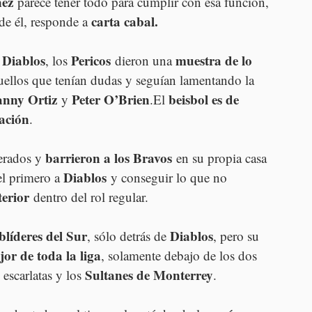
ez
 parece tener todo para cumplir con esa función, 
carta cabal. 
de él, responde a 
 Diablos
Pericos
muestra de lo 
, los 
 dieron una 
uellos que tenían dudas y seguían lamentando la 
nny Ortiz
Peter O’Brien
beisbol es de 
 y 
.El 
ación
.
barrieron a los Bravos
erados y 
 en su propia casa 
Diablos
el primero a 
 y conseguir lo que no 
erior
 dentro del rol regular.
blíderes del Sur
Diablos
, sólo detrás de 
, pero su 
jor de toda la liga
, solamente debajo de los dos 
Sultanes de Monterrey
escarlatas y los 
.