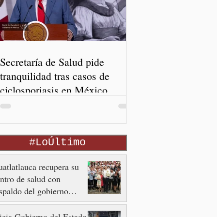
Secretaría de Salud pide
tranquilidad tras casos de
ciclosporiasis en México
#LoÚltimo
atlatlauca recupera su
ntro de salud con
spaldo del gobierno
tatal
icia Gobierno del Estado