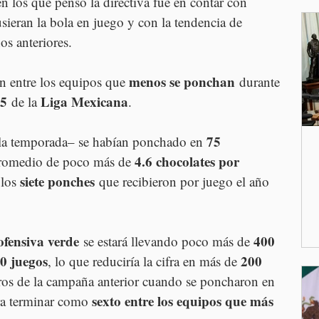
n los que pensó la directiva fue en contar con 
sieran la bola en juego y con la tendencia de 
os anteriores.
menos se ponchan
n entre los equipos que 
 durante 
25
Liga Mexicana
 de la 
.
75 
 la temporada– se habían ponchado en 
4.6 chocolates por 
promedio de poco más de 
siete ponches
los 
 que recibieron por juego el año 
ofensiva verde
400 
 se estará llevando poco más de 
0 juegos
200 
, lo que reduciría la cifra en más de 
ros de la campaña anterior cuando se poncharon en 
sexto entre los equipos que más 
ra terminar como 