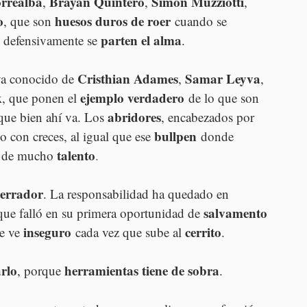
rrealba
Brayan Quintero
Simón Muzziotti
, 
, 
, 
o
huesos duros de roer
, que son 
 cuando se 
parten el alma
y defensivamente se 
.
Cristhian Adames
Samar Leyva
ya conocido de 
, 
, 
k
ejemplo verdadero
, que ponen el 
 de lo que son 
abridores
que bien ahí va. Los 
, encabezados por 
bullpen
 con creces, al igual que ese 
 donde 
talento
 de mucho 
.
cerrador
. La responsabilidad ha quedado en 
salvamento 
que falló en su primera oportunidad de 
inseguro
cerrito
e ve 
 cada vez que sube al 
.
rlo
herramientas tiene de sobra
, porque 
.