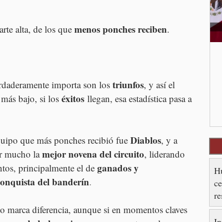
menos ponches reciben
rte alta, de los que 
.
triunfos
erdaderamente importa son los 
, y así el 
éxitos
más bajo, si los 
 llegan, esa estadística pasa a 
Diablos
quipo que más ponches recibió fue 
, y a 
mejor novena del circuito
r mucho la 
, liderando 
ganados y 
tos, principalmente el de 
Hu
conquista del banderín
.
ce
re
es
 no marca diferencia, aunque si en momentos claves 
In