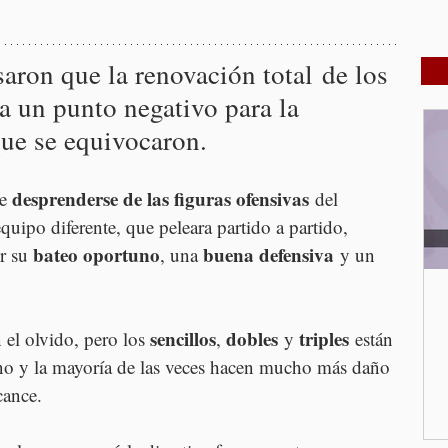
aron que la renovación total de los 
a un punto negativo para la 
que se equivocaron.
desprenderse de las figuras ofensivas
e 
 del 
quipo diferente, que peleara partido a partido, 
bateo oportuno
buena defensiva
r su 
, una 
 y un 
sencillos
dobles
triples
el olvido, pero los 
, 
 y 
 están 
o y la mayoría de las veces hacen mucho más daño 
cance.