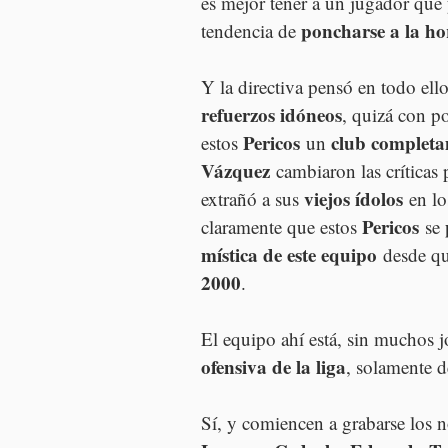
es mejor tener a un jugador que 
poncharse a la ho
tendencia de 
Y la directiva pensó en todo ello,
refuerzos idóneos
, quizá con p
Pericos
club completa
estos 
 un 
Vázquez
 cambiaron las críticas 
viejos ídolos
extrañó a sus 
 en l
Pericos
claramente que estos 
 se 
mística de este equipo
 desde q
2000
.
El equipo ahí está, sin muchos 
ofensiva de la liga
, solamente d
Sí, y comiencen a grabarse los 