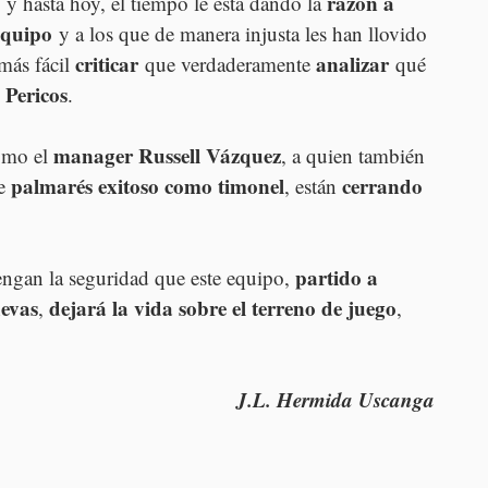
razón a 
, y hasta hoy, el tiempo le está dando la 
equipo
 y a los que de manera injusta les han llovido 
criticar
analizar
más fácil 
 que verdaderamente 
 qué 
Pericos
 
.
manager Russell Vázquez
omo el 
, a quien también 
palmarés exitoso como timonel
cerrando 
e 
, están 
partido a 
tengan la seguridad que este equipo, 
uevas
dejará la vida sobre el terreno de juego
, 
, 
J.L. Hermida Uscanga