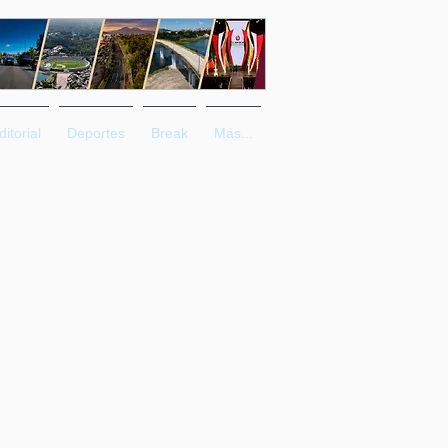
ditorial
Deportes
Break
Más...