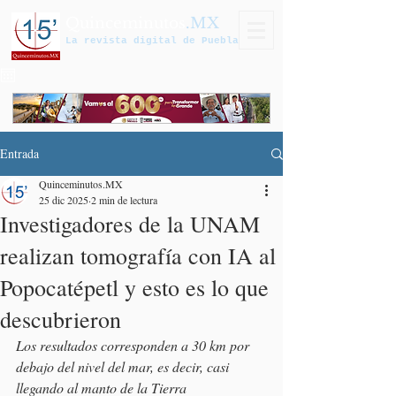
Quinceminutos
.MX
La revista digital de Puebla
Entrada
Quinceminutos.MX
25 dic 2025
2 min de lectura
Investigadores de la UNAM
realizan tomografía con IA al
Popocatépetl y esto es lo que
descubrieron
Los resultados corresponden a 30 km por 
debajo del nivel del mar, es decir, casi 
llegando al manto de la Tierra