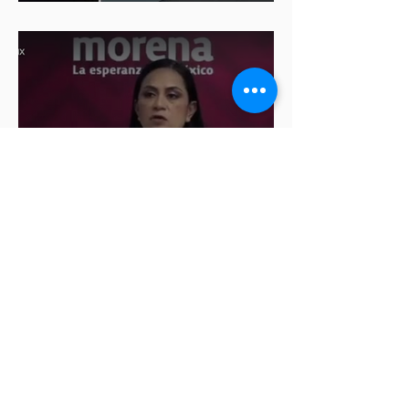
diputadas de Morena
Ariadna Montiel pide
suspender derechos partidistas
a Nay Salvatori y Grace
Palomares