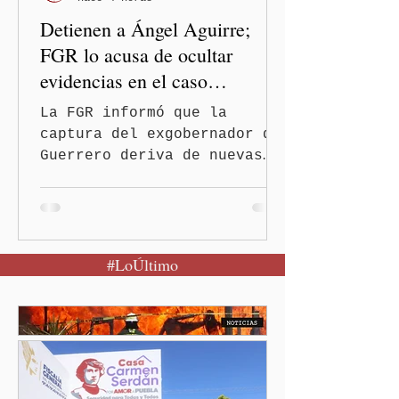
Detienen a Ángel Aguirre;
FGR lo acusa de ocultar
evidencias en el caso
Ayotzinapa
La FGR informó que la
captura del exgobernador de
Guerrero deriva de nuevas
investigaciones sobre la
desaparición de los 43
normalistas Ciudad de
México. (Quinceminutos.MX).
#LoÚltimo
—La Fiscalía General de la
República (FGR) informó
este jueves la detención
del exgobernador de
Guerrero, Ángel "N", por su
presunta participación en
el ocultamiento de