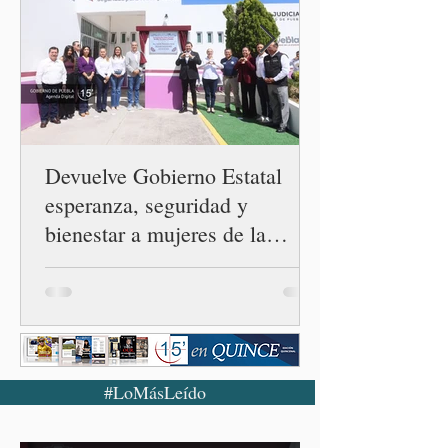
evidencias relacionadas con
la desaparición de los 43
estudiantes de la Escuela
Normal Rural "Raúl Isidro
Burgos" de Ayotzinapa. A
través
Devuelve Gobierno Estatal
esperanza, seguridad y
bienestar a mujeres de la
periferia urbana
#LoMásLeído