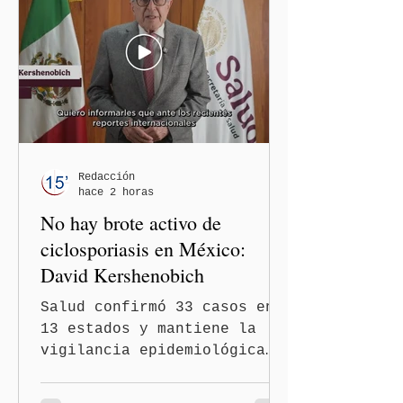
comentarios que emitieron
en el podcast "DesCasadas"
contra las personas adultas
mayores no pueden
justificarse como una
simple opinión o una broma.
Redacción
hace 2 horas
No hay brote activo de
ciclosporiasis en México:
David Kershenobich
Salud confirmó 33 casos en
13 estados y mantiene la
vigilancia epidemiológica
Ciudad de México
(Quinceminutos.MX).- El