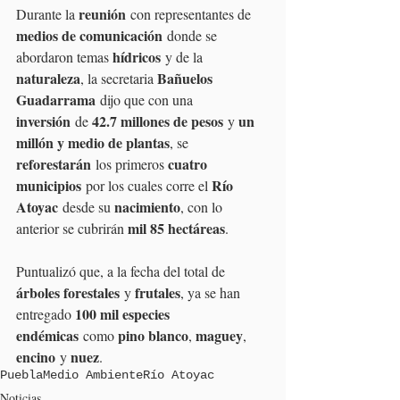
reunión
Durante la 
 con representantes de 
medios de comunicación
 donde se 
hídricos
abordaron temas 
 y de la 
naturaleza
Bañuelos 
, la secretaria 
Guadarrama
 dijo que con una 
inversión
42.7 millones de pesos
un 
 de 
 y 
millón y medio de plantas
, se 
reforestarán
cuatro 
 los primeros 
municipios
Río 
 por los cuales corre el 
Atoyac
nacimiento
 desde su 
, con lo 
mil 85 hectáreas
anterior se cubrirán 
.
Puntualizó que, a la fecha del total de 
árboles forestales
frutales
 y 
, ya se han 
100 mil especies 
entregado 
endémicas
pino blanco
maguey
 como 
, 
, 
encino
nuez
 y 
.
Puebla
Medio Ambiente
Río Atoyac
Noticias