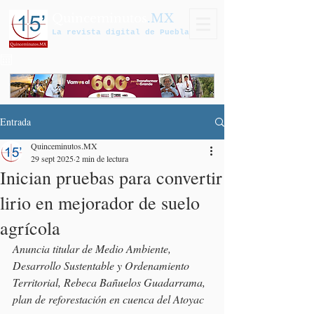
Quinceminutos
.MX
La revista digital de Puebla
Entrada
Quinceminutos.MX
29 sept 2025
2 min de lectura
Inician pruebas para convertir
lirio en mejorador de suelo
agrícola
Anuncia titular de Medio Ambiente, 
Desarrollo Sustentable y Ordenamiento 
Territorial, Rebeca Bañuelos Guadarrama, 
plan de reforestación en cuenca del Atoyac