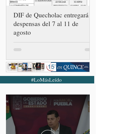
cuarta en la c
DIF de Quecholac entregará
despensas del 7 al 11 de
agosto
#LoMásLeído