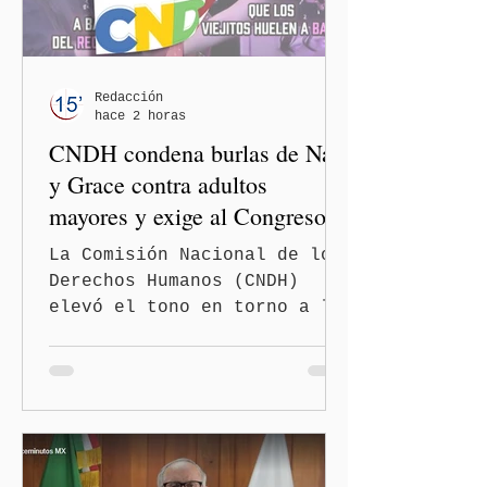
Redacción
hace 2 horas
CNDH condena burlas de Nay
y Grace contra adultos
mayores y exige al Congreso
frenar discursos
La Comisión Nacional de los
discriminatorios
Derechos Humanos (CNDH)
elevó el tono en torno a la
polémica generada por las
diputadas locales de
Morena, Nayeli Salvatori
Bojalil y Elvia Graciela
"Grace" Palomares Ramírez,
al considerar que los