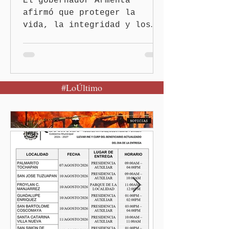
El gobernador Armenta
afirmó que proteger la
vida, la integridad y los
derechos de las mujeres es
la base para construir un
Puebla más justo y seguro
Puebla, Pue.-Cuando una
#LoÚltimo
mujer encuentra un lugar
seguro para pedir ayuda,
también recupera la
esperanza de vivir sin
miedo. Con esa visión, el
gobernador Alejandro
Armenta Mier inauguró el
Centro LIBRE (Libertad,
Igualdad, Bienestar, Redes,
Emancipación) número 62 y
la Casa Carmen Serdán
número 25 en el estado, la