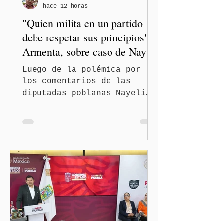
hace 12 horas
"Quien milita en un partido
debe respetar sus principios":
Armenta, sobre caso de Nayeli
Salvatori y Graciela Palomares
Luego de la polémica por
los comentarios de las
diputadas poblanas Nayeli
Salvatori Bojalil y Elvia
Graciela Palomares Ramírez,
considerados
discriminatorios, el
gobernador de Puebla,
Alejandro Armenta Mier,
respaldó la postura de la
presidenta Claudia
Sheinbaum Pardo y de la
dirigencia nacional de