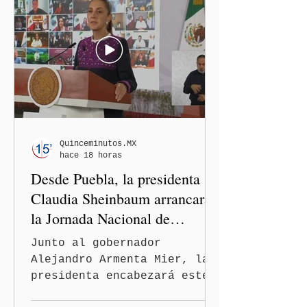
semestre de 2026, gracias
al modelo de los Centros
LIBRE (Libertad, Igualdad,
Bienestar, Redes,
Emancipación)–Casas Carmen
Serdán, que descentraliza
la justicia. En rueda de
prensa, el gobernador
Alejandro Armenta Mier
Quinceminutos.MX
hace 18 horas
resaltó este logro
Desde Puebla, la presidenta
interinstituci
Claudia Sheinbaum arrancará
la Jornada Nacional de
Reforestación
Junto al gobernador
Alejandro Armenta Mier, la
presidenta encabezará este
evento el próximo 9 de