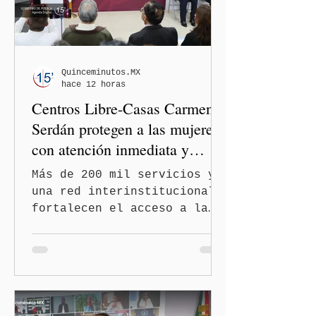
Morena y dejó en manos de
la Comisión Nacional de
Honor y Justicia (CNHJ) el
futuro de las integrantes
de la bancada de Morena en
Quinceminutos.MX
hace 12 horas
el Congreso de Puebla.
Centros Libre-Casas Carmen
Serdán protegen a las mujeres
con atención inmediata y
disminuyen feminicidios
Más de 200 mil servicios y
una red interinstitucional
fortalecen el acceso a la
justicia y la atención
integral Ciudad de México.-
A 600 días de gobierno, el
feminicidio en Puebla
disminuyó en un 60 por
ciento, durante el primer