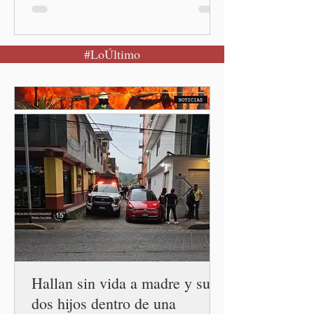
agosto en el Parque
Nacional Izta-Popo Ciudad
de México.-Puebla será el
#LoÚltimo
punto de partida de la
Jornada Nacional de
Reforestación, una
estrategia del Gobierno de
México que reunirá de
manera simultánea a
autoridades, ejidos,
comunidades y ciudadanía de
las 32 entidades para
impulsar la restauración de
los ecosistemas forestales.
Durante la Mañanera del
Pueblo, a través de un
enlace
Hallan sin vida a madre y sus
dos hijos dentro de una