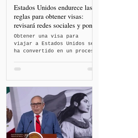
Estados Unidos endurece las
diplomáticas con el mu
reglas para obtener visas:
revisará redes sociales y pone
freno al Turismo de
Obtener una visa para
Nacimiento
viajar a Estados Unidos se
ha convertido en un proceso
con mayores filtros bajo la
administración de Donald
Trump. El Departamento de
Estado amplió la revisión
de la presencia digital de
los solicitantes, mientras
Washington busca cerrar el
paso al llamado “turismo de
nacimiento” y reforzar los
controles migratorios.