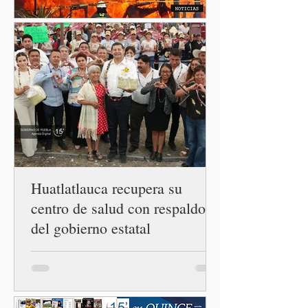
ciclosporiasis en México,
luego del incremento de
casos registrado en Estados
Unidos. Durante la
conferencia matutina en
Palacio Nacional, el
funcionario informó que en
el país únicamente se han
confirmado 33 casos de esta
enferme
Huatlatlauca recupera su
centro de salud con respaldo
del gobierno estatal