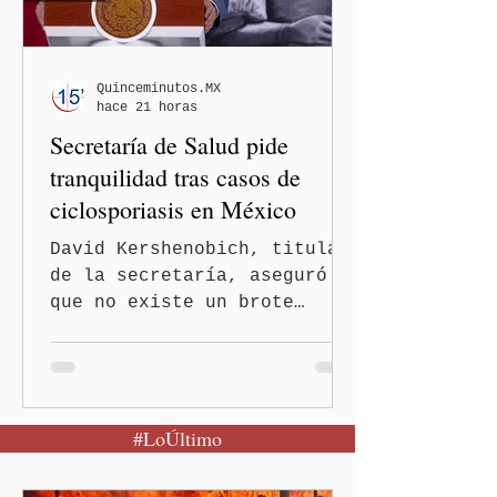
Quinceminutos.MX
hace 21 horas
Secretaría de Salud pide
tranquilidad tras casos de
ciclosporiasis en México
David Kershenobich, titular
de la secretaría, aseguró
que no existe un brote
activo y llamó a la
población a mantener la
calma Ciudad de México.- El
secretario de Salud
#LoÚltimo
federal, David Kershenobich
Stalnikowitz, descartó que
exista un brote activo de