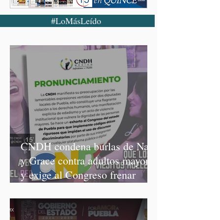
#LoMásLeído
CNDH condena burlas de Nay
y Grace contra adultos mayores
y exige al Congreso frenar
discursos discriminatorios