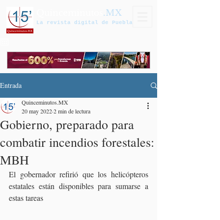
Quinceminutos
.MX
La revista digital de Puebla
Entrada
Quinceminutos.MX
20 may 2022
2 min de lectura
Gobierno, preparado para
combatir incendios forestales:
MBH
El gobernador refirió que los helicópteros 
estatales están disponibles para sumarse a 
estas tareas