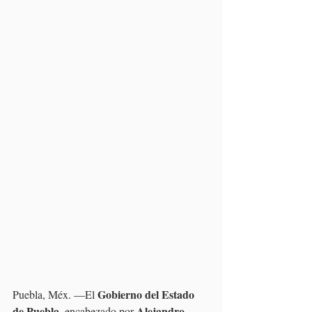
Gobierno del Estado 
Puebla, Méx. —El 
de Puebla
Alejandro 
, encabezado por 