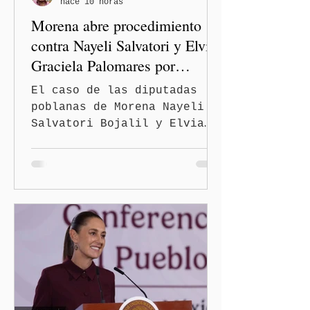
hace 10 horas
las familias poblanas, en e
Morena abre procedimiento
contra Nayeli Salvatori y Elvia
Graciela Palomares por
discriminación y burlas
El caso de las diputadas
poblanas de Morena Nayeli
Salvatori Bojalil y Elvia
Graciela Palomares Ramírez
escaló dentro de las
estructuras internas del
partido. La Comisión
Nacional de Honestidad y
Justicia (CNHJ) de Morena
inició formalmente un
procedimiento sancionador
de oficio contra ambas
legisladoras por las
expresiones realizadas en