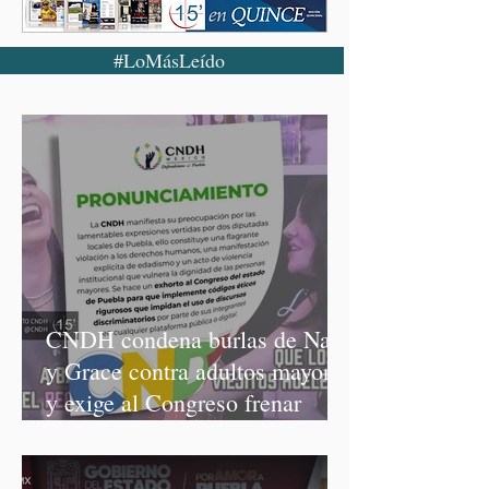
#LoMásLeído
CNDH condena burlas de Nay
y Grace contra adultos mayores
y exige al Congreso frenar
discursos discriminatorios