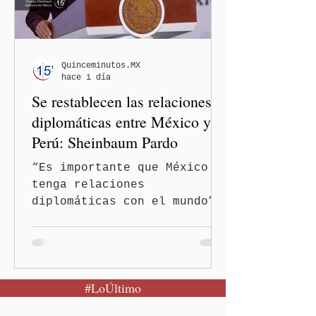
el podcast DesCasadas,
luego de que sus
comentarios fueran
señalados como
Quinceminutos.MX
hace 1 día
discriminatorios hacia
Se restablecen las relaciones
hombres y personas adultas
mayores.
diplomáticas entre México y
Perú: Sheinbaum Pardo
“Es importante que México
tenga relaciones
diplomáticas con el mundo”,
señaló Ciudad de México
(Quinceminutos.MX).-La
Presidenta Claudia
Sheinbaum Pardo anunció el
#LoÚltimo
restablecimiento de las
relaciones diplomáticas