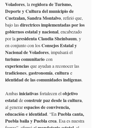
Voladores
regidora de Turismo, 
, la 
Deporte y Cultura del municipio de 
Cuetzalan, Sandra Montalvo
, refirió que, 
directrices implementadas por los 
bajo las 
gobiernos estatal y nacional
, encabezado 
presidenta Claudia Sheinbaum
por la 
, y 
Consejos Estatal y 
en conjunto con los 
Nacional de Voladores
, impulsará el 
turismo comunitario
 con 
experiencias
 que ayudan a reconocer las 
tradiciones
gastronomía
cultura
, 
, 
 e 
identidad de las comunidades indígenas
.
iniciativas
objetivo 
Ambas 
 fortalecen el 
estatal
construir paz desde la cultura
 de 
, 
espacios de convivencia, 
al generar 
educación e identidad
Puebla canta, 
. “En 
Puebla baila y Puebla crea
. Esa es nuestra 
mandatario estatal
fuerza”, afirmó el 
, al 