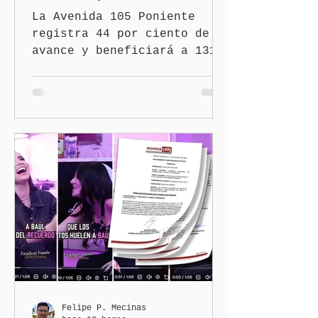
La Avenida 105 Poniente
registra 44 por ciento de
avance y beneficiará a 131
mil 420 habitantes Puebla,
Pue.-Con la meta de
intervenir 13 mil calles y
73 avenidas durante 2026,
el gobernador Alejandro
Armenta Mier supervisó la
rehabilitación de la
Avenida 105 Poniente, obra
que registra 44 por ciento
de avance y forma parte del
programa estatal para
recuperar vialidades
prioritarias, fortalecer la
movilidad y mejorar las
condiciones de seguridad de
Felipe P. Mecinas