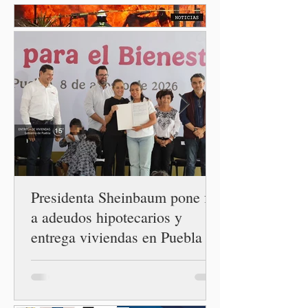
entre los gobiernos de
México y Perú. “Es
importante que más allá de
la orientación política de
los gobiernos —porque hay
orientaciones políticas de
los gobiernos, llegan por
un partido, llegan por otro
— es importante que México
tenga relaciones
diplomáticas con el mu
Presidenta Sheinbaum pone fin
a adeudos hipotecarios y
entrega viviendas en Puebla