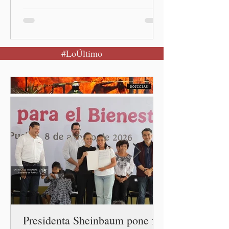
señaló Ciudad de México
(Quinceminutos.MX).-La
Presidenta Claudia
Sheinbaum Pardo anunció el
#LoÚltimo
restablecimiento de las
relaciones diplomáticas
entre los gobiernos de
México y Perú. “Es
importante que más allá de
la orientación política de
los gobiernos —porque hay
orientaciones políticas de
los gobiernos, llegan por
un partido, llegan por otro
— es importante que México
tenga relaciones
diplomáticas con el mu
Presidenta Sheinbaum pone fin