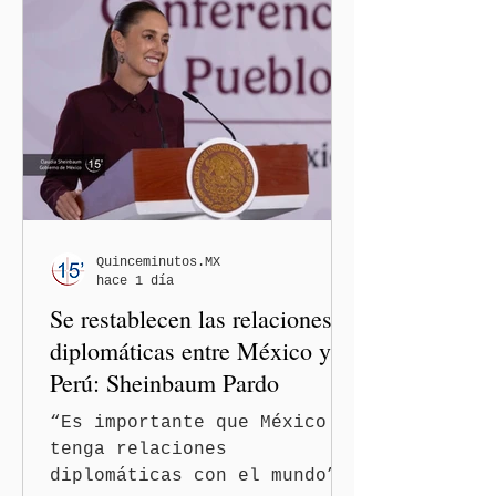
Justicia (CNHJ) de Morena
inició formalmente un
procedimiento sancionador
de oficio contra ambas
legisladoras por las
expresiones realizadas en
el podcast DesCasadas,
luego de que sus
comentarios fueran
señalados como
Quinceminutos.MX
hace 1 día
discriminatorios hacia
Se restablecen las relaciones
hombres y personas adultas
mayores.
diplomáticas entre México y
Perú: Sheinbaum Pardo
“Es importante que México
tenga relaciones
diplomáticas con el mundo”,