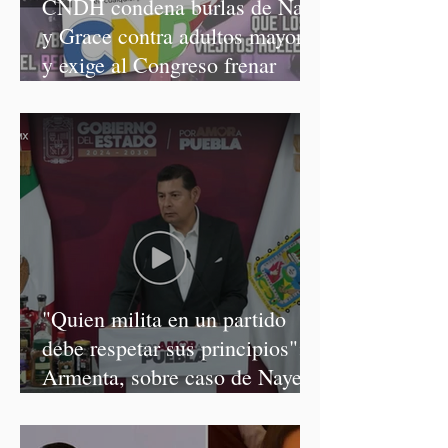
CNDH condena burlas de Nay
y Grace contra adultos mayores
y exige al Congreso frenar
discursos discriminatorios
"Quien milita en un partido
debe respetar sus principios":
Armenta, sobre caso de Nayeli
Salvatori y Graciela Palomares