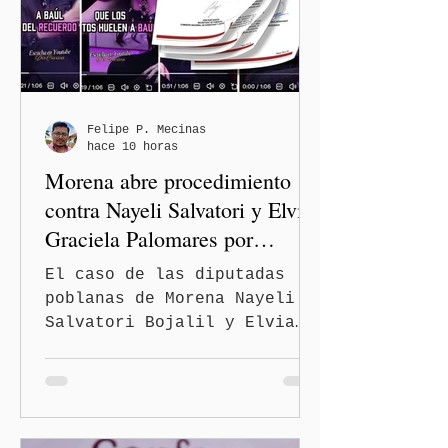
de avance y forma parte del
programa estatal para
recuperar vialidades
prioritarias, fortalecer la
movilidad y mejorar las
condiciones de seguridad de
Felipe P. Mecinas
hace 10 horas
las familias poblanas, en e
Morena abre procedimiento
contra Nayeli Salvatori y Elvia
Graciela Palomares por
discriminación y burlas
El caso de las diputadas
poblanas de Morena Nayeli
Salvatori Bojalil y Elvia
Graciela Palomares Ramírez
escaló dentro de las
estructuras internas del
partido. La Comisión
Nacional de Honestidad y