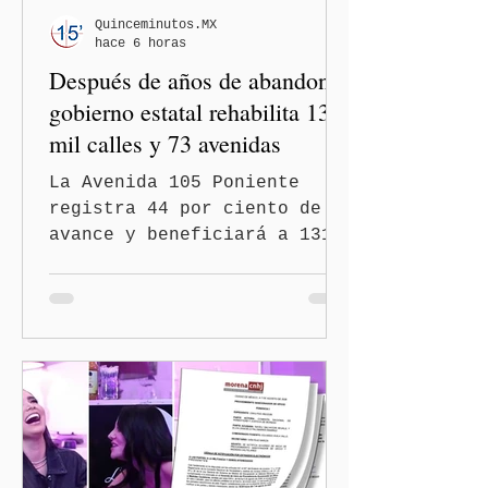
Quinceminutos.MX
hace 6 horas
Después de años de abandono,
gobierno estatal rehabilita 13
mil calles y 73 avenidas
La Avenida 105 Poniente
registra 44 por ciento de
avance y beneficiará a 131
mil 420 habitantes Puebla,
Pue.-Con la meta de
intervenir 13 mil calles y
73 avenidas durante 2026,
el gobernador Alejandro
Armenta Mier supervisó la
rehabilitación de la
Avenida 105 Poniente, obra
que registra 44 por ciento