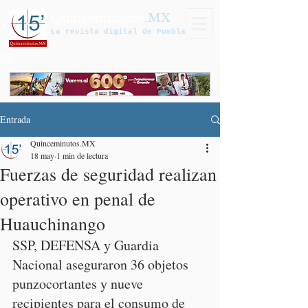
Quinceminutos
.MX
La revista digital de Puebla
Entrada
Quinceminutos.MX
18 may
1 min de lectura
Fuerzas de seguridad realizan
operativo en penal de
Huauchinango
SSP, DEFENSA y Guardia 
Nacional aseguraron 36 objetos 
punzocortantes y nueve 
recipientes para el consumo de 