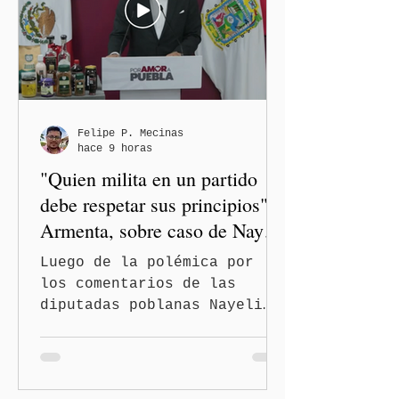
Felipe P. Mecinas
hace 9 horas
"Quien milita en un partido
debe respetar sus principios":
Armenta, sobre caso de Nayeli
Salvatori y Graciela Palomares
Luego de la polémica por
los comentarios de las
diputadas poblanas Nayeli
Salvatori Bojalil y Elvia
Graciela Palomares Ramírez,
considerados
discriminatorios, el