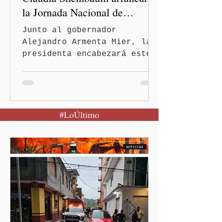
la Jornada Nacional de
Reforestación
Junto al gobernador
Alejandro Armenta Mier, la
presidenta encabezará este
evento el próximo 9 de
agosto en el Parque
Nacional Izta-Popo Ciudad
de México.-Puebla será el
#LoÚltimo
punto de partida de la
Jornada Nacional de
Reforestación, una
estrategia del Gobierno de
México que reunirá de
manera simultánea a
autoridades, ejidos,
comunidades y ciudadanía de
las 32 entidades para
impulsar la restauración de