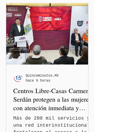
gobernador de Puebla,
Alejandro Armenta Mier,
respaldó la postura de la
presidenta Claudia
Sheinbaum Pardo y de la
dirigencia nacional de
Morena y dejó en manos de
la Comisión Nacional de
Honor y Justicia (CNHJ) el
futuro de las integrantes
de la bancada de Morena en
Quinceminutos.MX
hace 9 horas
el Congreso de Puebla.
Centros Libre-Casas Carmen
Serdán protegen a las mujeres
con atención inmediata y
disminuyen feminicidios
Más de 200 mil servicios y
una red interinstitucional