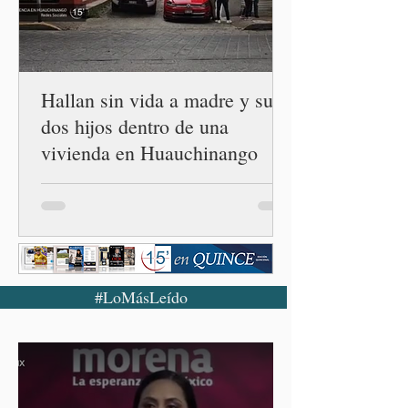
los ecosistemas forestales.
Durante la Mañanera del
Pueblo, a través de un
enlace
Hallan sin vida a madre y sus
dos hijos dentro de una
vivienda en Huauchinango
#LoMásLeído