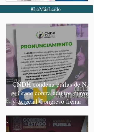
#LoMásLeído
CNDH condena burlas de Nay
y Grace contra adultos mayores
y exige al Congreso frenar
discursos discriminatorios