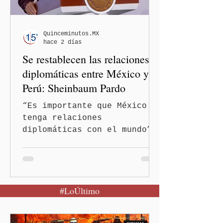
luego de que sus
comentarios fueran
señalados como
Quinceminutos.MX
hace 2 días
discriminatorios hacia
Se restablecen las relaciones
hombres y personas adultas
mayores.
diplomáticas entre México y
Perú: Sheinbaum Pardo
“Es importante que México
tenga relaciones
diplomáticas con el mundo”,
señaló Ciudad de México
(Quinceminutos.MX).-La
Presidenta Claudia
Sheinbaum Pardo anunció el
#LoÚltimo
restablecimiento de las
relaciones diplomáticas
entre los gobiernos de