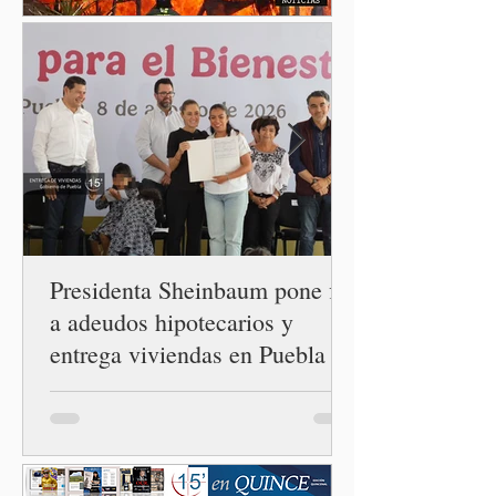
México y Perú. “Es
importante que más allá de
la orientación política de
los gobiernos —porque hay
orientaciones políticas de
los gobiernos, llegan por
un partido, llegan por otro
— es importante que México
tenga relaciones
diplomáticas con el mu
Presidenta Sheinbaum pone fin
a adeudos hipotecarios y
entrega viviendas en Puebla