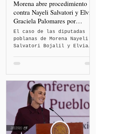
Morena abre procedimiento
contra Nayeli Salvatori y Elvia
Graciela Palomares por
discriminación y burlas
El caso de las diputadas
poblanas de Morena Nayeli
Salvatori Bojalil y Elvia
Graciela Palomares Ramírez
escaló dentro de las
estructuras internas del
partido. La Comisión
Nacional de Honestidad y
Justicia (CNHJ) de Morena
inició formalmente un
procedimiento sancionador
de oficio contra ambas
legisladoras por las
expresiones realizadas en
el podcast DesCasadas,