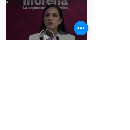
Ariadna Montiel pide
suspender derechos partidistas
a Nay Salvatori y Grace
Palomares