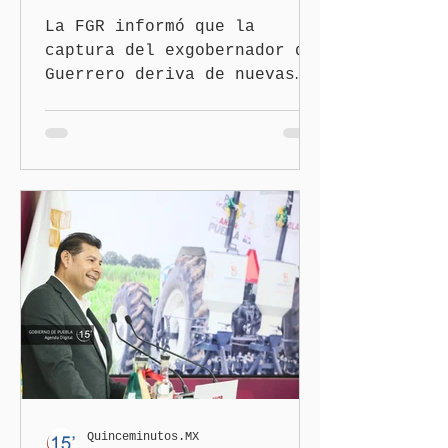
Ayotzinapa
La FGR informó que la
captura del exgobernador de
Guerrero deriva de nuevas
investigaciones sobre la
desaparición de los 43
normalistas Ciudad de
México. (Quinceminutos.MX).
—La Fiscalía General de la
República (FGR) informó
este jueves la detención
del exgobernador de
Guerrero, Ángel "N", por su
presunta participación en
el ocultamiento de
evidencias relacionadas con
la desaparición de los 43
estudiantes de la Escuela
Normal Rural "Raúl Isidro
Quinceminutos.MX