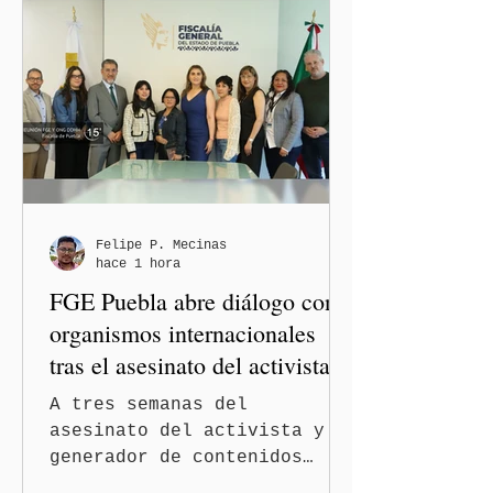
Felipe P. Mecinas
hace 1 hora
FGE Puebla abre diálogo con
organismos internacionales
tras el asesinato del activista y
comunicador Josué Martínez
A tres semanas del
asesinato del activista y
generador de contenidos
Josué Martínez Contreras en