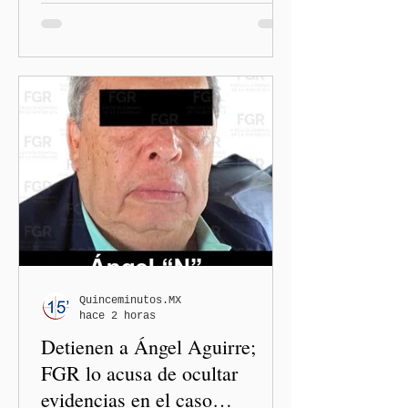
San Martín Texmelucan, la
Fiscalía General del Estado
de Puebla (FGE) sostuvo una
reunión de trabajo con
organizaciones nacionales e
internacionales dedicadas a
la defensa de la libertad
de expresión y la
protección de periodistas.
Quinceminutos.MX
hace 2 horas
Detienen a Ángel Aguirre;
FGR lo acusa de ocultar
evidencias en el caso