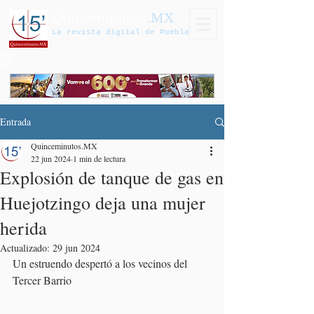
Quinceminutos
.MX
La revista digital de Puebla
Entrada
Quinceminutos.MX
22 jun 2024
1 min de lectura
Explosión de tanque de gas en
Huejotzingo deja una mujer
herida
Actualizado:
29 jun 2024
Un estruendo despertó a los vecinos del 
Tercer Barrio