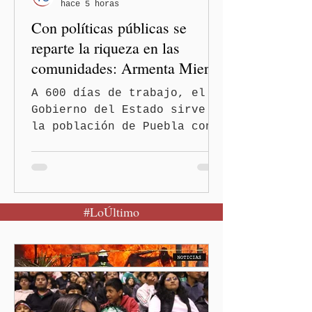
hace 5 horas
Burgos" de Ayotzinapa. A
Con políticas públicas se
través
reparte la riqueza en las
comunidades: Armenta Mier
A 600 días de trabajo, el
Gobierno del Estado sirve a
la población de Puebla con
políticas redistributivas e
integrales. El gobierno
estatal eliminó la deuda
pública heredada del Museo
#LoÚltimo
Internacional del Barroco
que significó un “saqueo”
del erario en los gobiernos
neoliberales del pasado.