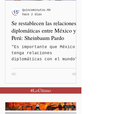
comentarios fueran
señalados como
Quinceminutos.MX
hace 2 días
discriminatorios hacia
Se restablecen las relaciones
hombres y personas adultas
mayores.
diplomáticas entre México y
Perú: Sheinbaum Pardo
“Es importante que México
tenga relaciones
diplomáticas con el mundo”,
señaló Ciudad de México
(Quinceminutos.MX).-La
Presidenta Claudia
Sheinbaum Pardo anunció el
#LoÚltimo
restablecimiento de las
relaciones diplomáticas
entre los gobiernos de
México y Perú. “Es