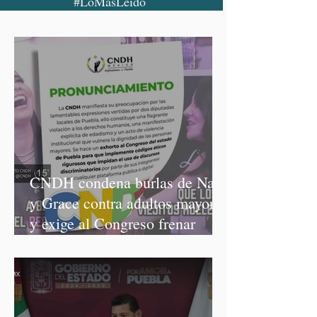
#LoMásLeído
CNDH condena burlas de Nay
y Grace contra adultos mayores
y exige al Congreso frenar
discursos discriminatorios