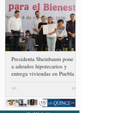
importante que más allá de
la orientación política de
los gobiernos —porque hay
orientaciones políticas de
los gobiernos, llegan por
un partido, llegan por otro
— es importante que México
tenga relaciones
diplomáticas con el mu
Presidenta Sheinbaum pone fin
a adeudos hipotecarios y
entrega viviendas en Puebla