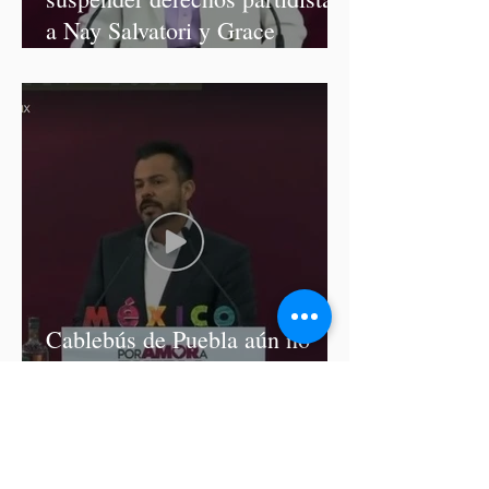
a Nay Salvatori y Grace
Palomares
Cablebús de Puebla aún no
cuenta con licencia de
construcción: García Parra