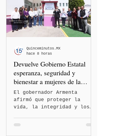
casos en Estados Unidos y
de viajeros del Reino Unido
que visitaron territorio
mexicano. A través de un
mensaje difundido en redes
sociales, el funcionario
informó que la Secretaría
Quinceminutos.MX
hace 8 horas
de Salud activó de mane
Devuelve Gobierno Estatal
esperanza, seguridad y
bienestar a mujeres de la
periferia urbana
El gobernador Armenta
afirmó que proteger la
vida, la integridad y los
derechos de las mujeres es
la base para construir un
Puebla más justo y seguro