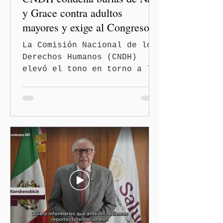
y Grace contra adultos
mayores y exige al Congreso
frenar discursos
La Comisión Nacional de los
discriminatorios
Derechos Humanos (CNDH)
elevó el tono en torno a la
polémica generada por las
diputadas locales de
Morena, Nayeli Salvatori
Bojalil y Elvia Graciela
"Grace" Palomares Ramírez,
al considerar que los
comentarios que emitieron
en el podcast "DesCasadas"
contra las personas adultas
mayores no pueden
justificarse como una
simple opinión o una broma.