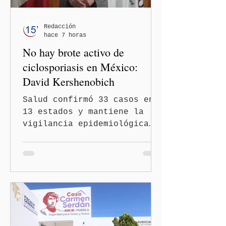
Redacción
hace 7 horas
No hay brote activo de
ciclosporiasis en México:
David Kershenobich
Salud confirmó 33 casos en
13 estados y mantiene la
vigilancia epidemiológica
Ciudad de México
(Quinceminutos.MX).- El
secretario de Salud, David
Kershenobich Stalnikowitz,
aseguró que en México no
existe un brote activo de
ciclosporiasis, luego de
los recientes reportes de