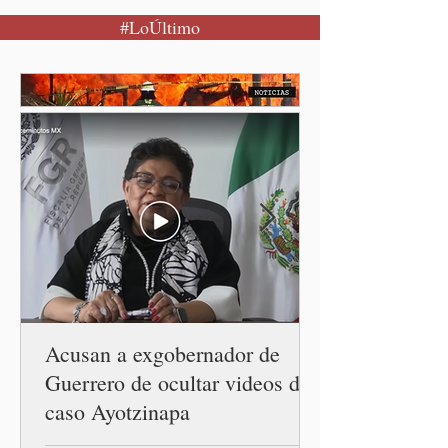
Puebla, Pue.-Cuando una
#LoÚltimo
mujer encuentra un lugar
seguro para pedir ayuda,
también recupera la
esperanza de vivir sin
miedo. Con esa visión, el
gobernador Alejandro
Armenta Mier inauguró el
Centro LIBRE (Libertad,
Igualdad, Bienestar, Redes,
Emancipación) número 62 y
la Casa Carmen Serdán
número 25 en el estado, la
cuarta en la c
Acusan a exgobernador de
Guerrero de ocultar videos del
caso Ayotzinapa