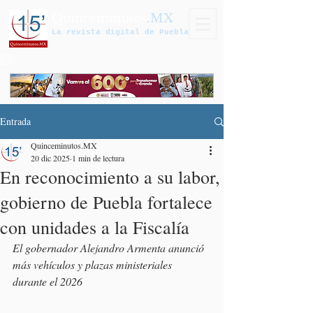
Quinceminutos
.MX
La revista digital de Puebla
Entrada
Quinceminutos.MX
20 dic 2025
1 min de lectura
En reconocimiento a su labor,
gobierno de Puebla fortalece
con unidades a la Fiscalía
El gobernador Alejandro Armenta anunció 
más vehículos y plazas ministeriales 
durante el 2026