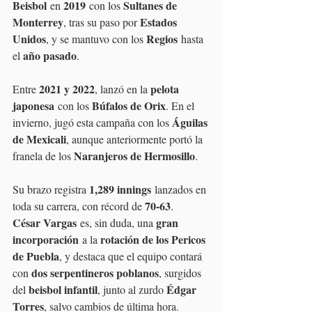
Beisbol
2019
Sultanes de 
 en 
 con los 
Monterrey
Estados 
, tras su paso por 
Unidos
Regios
, y se mantuvo con los 
 hasta 
año pasado
el 
.
2021 y 2022
pelota 
Entre 
, lanzó en la 
japonesa
Búfalos de Orix
 con los 
. En el 
Águilas 
invierno, jugó esta campaña con los 
de Mexicali
, aunque anteriormente portó la 
Naranjeros de Hermosillo
franela de los 
.
1,289 innings
Su brazo registra 
 lanzados en 
70-63
toda su carrera, con récord de 
.
César Vargas
gran 
 es, sin duda, una 
incorporación
rotación de los Pericos 
 a la 
de Puebla
, y destaca que el equipo contará 
dos serpentineros poblanos
con 
, surgidos 
beisbol infantil
Édgar 
del 
, junto al zurdo 
Torres
, salvo cambios de última hora.