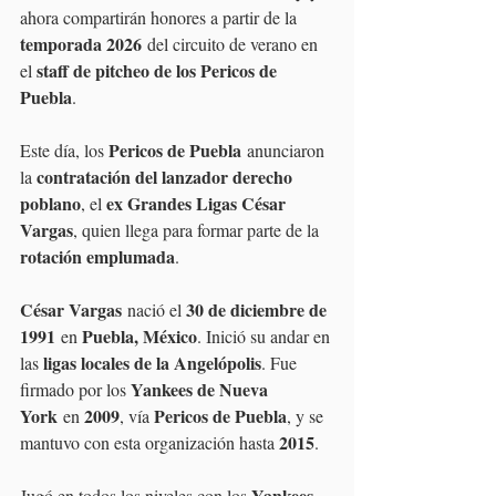
ahora compartirán honores a partir de la 
temporada 2026
 del circuito de verano en 
staff de pitcheo de los Pericos de 
el 
Puebla
.
Pericos de Puebla
Este día, los 
 anunciaron 
contratación del lanzador derecho 
la 
poblano
ex Grandes Ligas César 
, el 
Vargas
, quien llega para formar parte de la 
rotación emplumada
.
César Vargas
30 de diciembre de 
 nació el 
1991
Puebla, México
 en 
. Inició su andar en 
ligas locales de la Angelópolis
las 
. Fue 
Yankees de Nueva 
firmado por los 
York
2009
Pericos de Puebla
 en 
, vía 
, y se 
2015
mantuvo con esta organización hasta 
.
Yankees
Jugó en todos los niveles con los 
, 