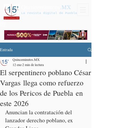
Quinceminutos
.MX
La revista digital de Puebla
Entrada
Quinceminutos.MX
12 ene
2 min de lectura
El serpentinero poblano César
Vargas llega como refuerzo
de los Pericos de Puebla en
este 2026
Anuncian la contratación del 
lanzador derecho poblano, ex 