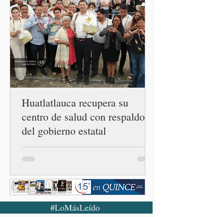
casos registrado en Estados
Unidos. Durante la
conferencia matutina en
Palacio Nacional, el
funcionario informó que en
el país únicamente se han
confirmado 33 casos de esta
enferme
Huatlatlauca recupera su
centro de salud con respaldo
del gobierno estatal
#LoMásLeído