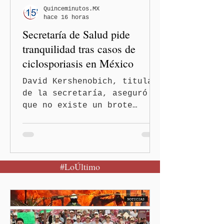
Quinceminutos.MX
hace 16 horas
Secretaría de Salud pide
tranquilidad tras casos de
ciclosporiasis en México
David Kershenobich, titular
de la secretaría, aseguró
que no existe un brote
activo y llamó a la
población a mantener la
calma Ciudad de México.- El
secretario de Salud
#LoÚltimo
federal, David Kershenobich
Stalnikowitz, descartó que
exista un brote activo de
ciclosporiasis en México,
luego del incremento de