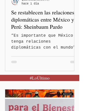
hace 1 día
discriminatorios hacia
Se restablecen las relaciones
hombres y personas adultas
mayores.
diplomáticas entre México y
Perú: Sheinbaum Pardo
“Es importante que México
tenga relaciones
diplomáticas con el mundo”,
señaló Ciudad de México
(Quinceminutos.MX).-La
Presidenta Claudia
Sheinbaum Pardo anunció el
#LoÚltimo
restablecimiento de las
relaciones diplomáticas
entre los gobiernos de
México y Perú. “Es
importante que más allá de
la orientación política de