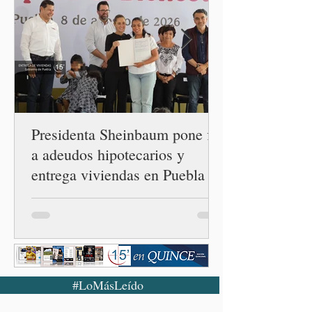
los gobiernos —porque hay
orientaciones políticas de
los gobiernos, llegan por
un partido, llegan por otro
— es importante que México
tenga relaciones
diplomáticas con el mu
Presidenta Sheinbaum pone fin
a adeudos hipotecarios y
entrega viviendas en Puebla
#LoMásLeído