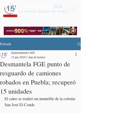
Quinceminutos
.MX
La revista digital de Puebla
Entrada
Quinceminutos.MX
15 jun 2025
1 min de lectura
Desmantela FGE punto de
resguardo de camiones
robados en Puebla; recuperó
15 unidades
El cateo se realizó un inmueble de la colonia 
San José El Conde