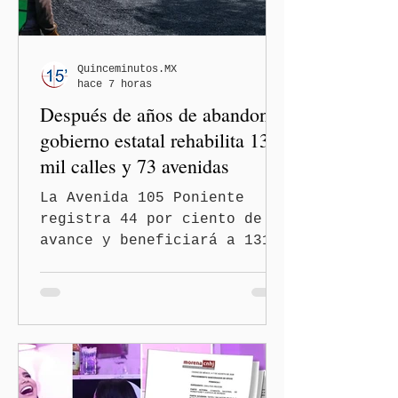
Quinceminutos.MX
hace 7 horas
Después de años de abandono,
gobierno estatal rehabilita 13
mil calles y 73 avenidas
La Avenida 105 Poniente
registra 44 por ciento de
avance y beneficiará a 131
mil 420 habitantes Puebla,
Pue.-Con la meta de
intervenir 13 mil calles y
73 avenidas durante 2026,
el gobernador Alejandro
Armenta Mier supervisó la
rehabilitación de la