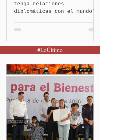
tenga relaciones
diplomáticas con el mundo”,
señaló Ciudad de México
(Quinceminutos.MX).-La
Presidenta Claudia
Sheinbaum Pardo anunció el
#LoÚltimo
restablecimiento de las
relaciones diplomáticas
entre los gobiernos de
México y Perú. “Es
importante que más allá de
la orientación política de
los gobiernos —porque hay
orientaciones políticas de
los gobiernos, llegan por
un partido, llegan por otro
— es importante que México
tenga relaciones
diplomáticas con el mu