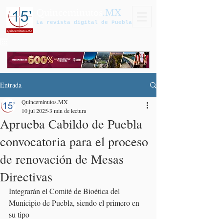
Quinceminutos
.MX
La revista digital de Puebla
Entrada
Quinceminutos.MX
10 jul 2025
3 min de lectura
Aprueba Cabildo de Puebla
convocatoria para el proceso
de renovación de Mesas
Directivas
Integrarán el Comité de Bioética del 
Municipio de Puebla, siendo el primero en 
su tipo