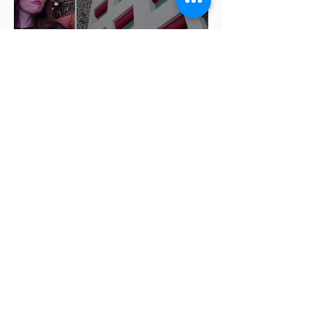
ISSSTEP se deslinda de burlas
de la nutrióloga Hilda Salvatori
tras polémico podcast con
diputadas de Morena
Ariadna Montiel pide
suspender derechos partidistas