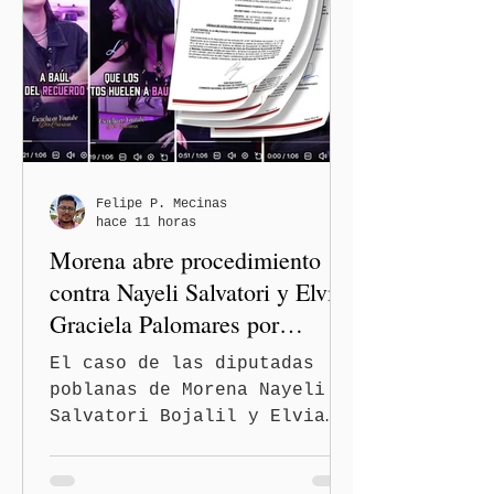
Avenida 105 Poniente, obra
que registra 44 por ciento
de avance y forma parte del
programa estatal para
recuperar vialidades
prioritarias, fortalecer la
movilidad y mejorar las
condiciones de seguridad de
Felipe P. Mecinas
hace 11 horas
las familias poblanas, en e
Morena abre procedimiento
contra Nayeli Salvatori y Elvia
Graciela Palomares por
discriminación y burlas
El caso de las diputadas
poblanas de Morena Nayeli
Salvatori Bojalil y Elvia
Graciela Palomares Ramírez
escaló dentro de las