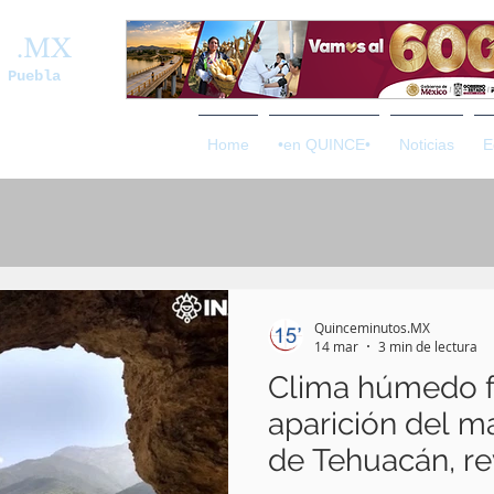
os
.MX
 Puebla
Home
•en QUINCE•
Noticias
E
Quinceminutos.MX
14 mar
3 min de lectura
Clima húmedo f
aparición del ma
de Tehuacán, re