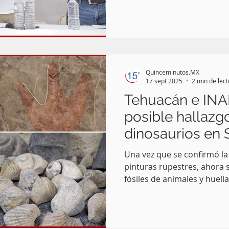
Quinceminutos.MX
17 sept 2025
2 min de lec
Tehuacán e INA
posible hallazg
dinosaurios en 
Teloxtoc
Una vez que se confirmó la
pinturas rupestres, ahora s
fósiles de animales y huella