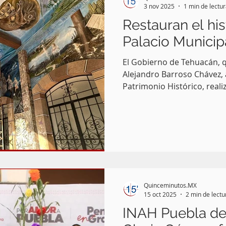
3 nov 2025
1 min de lectu
Restauran el his
Palacio Municip
El Gobierno de Tehuacán, q
Alejandro Barroso Chávez, a
Patrimonio Histórico, reali
mantenimiento del mural hi
bajos del Palacio Municipal
conservar esta valiosa obra
del patrimonio cultural de 
Quinceminutos.MX
15 oct 2025
2 min de lectu
INAH Puebla de