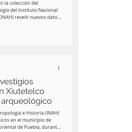
n la colección del
gía del Instituto Nacional
 (INAH) reveló nuevos datos
 el Valle de Tehuacán, en el
trar que su aparición
riodo de clima
.
vestigios
n Xiutetelco
 arqueológico
tropología e Historia (INAH)
roriental de Puebla, durante