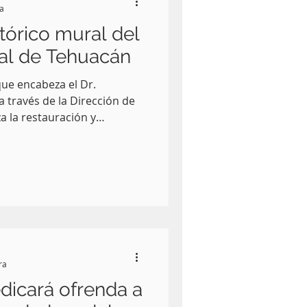
ra
tórico mural del
al de Tehuacán
ue encabeza el Dr.
 través de la Dirección de
za la restauración y
stórico localizado en los
, con el propósito de
 artística que forma parte
la ciudad.
ra
dicará ofrenda a