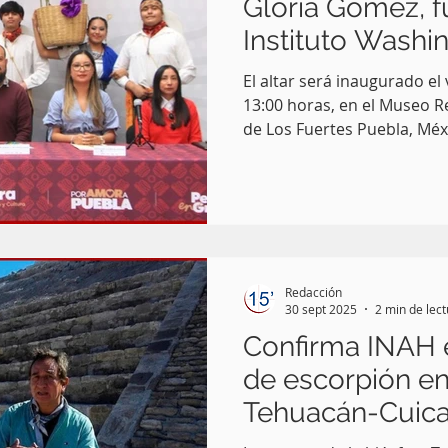
Gloria Gómez, 
Instituto Washi
El altar será inaugurado el 
13:00 horas, en el Museo R
de Los Fuertes Puebla, Méx.-Con el respaldo de la
Secretaría de Arte y Cultur
encabezado por Alejandro A
Nacional de Antropología e His
conocer la realización de l
“Huaquechula, un homenaje
García, fundadora del Inst
Redacción
inaugurada el
30 sept 2025
2 min de lec
Confirma INAH e
de escorpión en
Tehuacán-Cuica