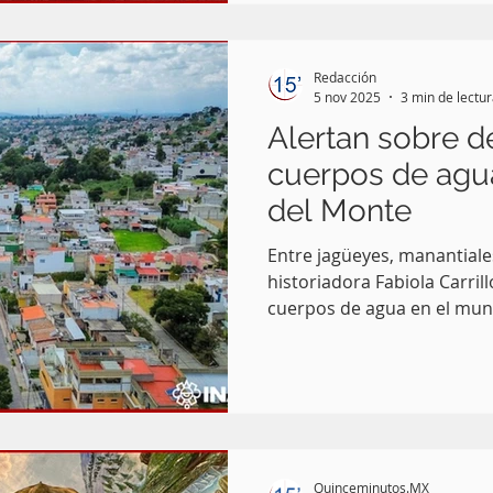
terrestre. El material ya s
de la Sección de Paleontol
donde será estudiado a par
Redacción
5 nov 2025
3 min de lectu
Alertan sobre d
cuerpos de agu
del Monte
Entre jagüeyes, manantiales
historiadora Fabiola Carrill
cuerpos de agua en el muni
Monte —colindante con la
parte de una investigación
memoria hídrica y cultural 
hoy afectada por la escase
Quinceminutos.MX