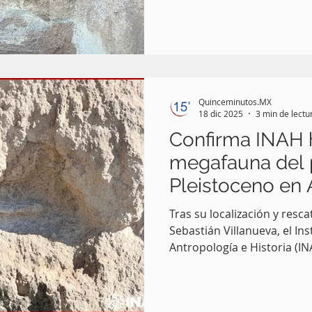
un rescate arqueológico qu
diciembre de 2025, informó
del Gobierno de México.
Quinceminutos.MX
18 dic 2025
3 min de lectu
Confirma INAH 
megafauna del 
Pleistoceno en 
Tras su localización y resc
Sebastián Villanueva, el In
Antropología e Historia (I
fósiles encontrados corre
Pleistoceno tardío, entre e
cánido (lobo terrible), un 