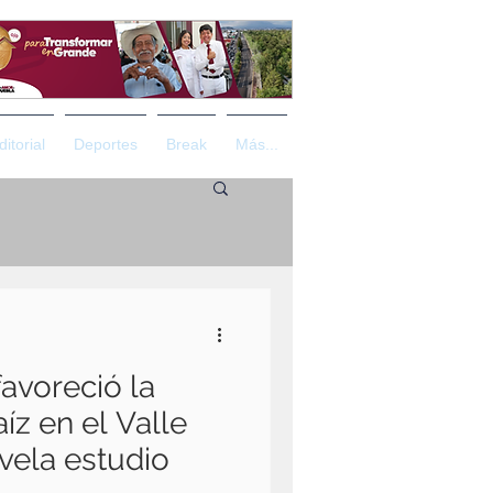
ditorial
Deportes
Break
Más...
avoreció la
íz en el Valle
vela estudio