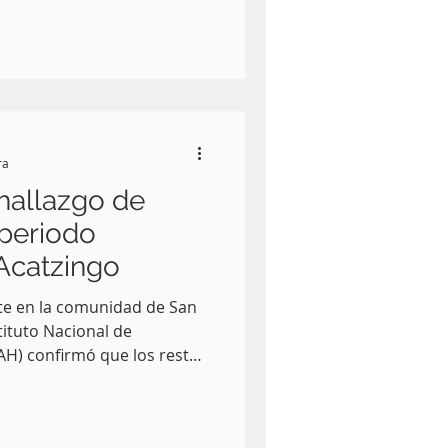
e se desarrolla desde
 la Secretaría de Cultura
ra
hallazgo de
periodo
Acatzingo
ate en la comunidad de San
stituto Nacional de
NAH) confirmó que los restos
sponden a megafauna del
llos un gliptodonte, un
caballo y un perezoso