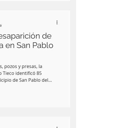
e encuentra bajo resguardo
ogía del Centro INAH Puebla,
tir de 2026.
ra
esaparición de
a en San Pablo
, pozos y presas, la
o Tieco identificó 85
cipio de San Pablo del
 ciudad de Puebla—, como
 que busca rescatar la
de esta región tlaxcalteca,
z y la contaminación.