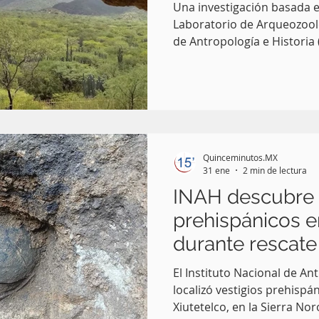
Una investigación basada e
Laboratorio de Arqueozoolo
de Antropología e Historia
sobre el origen del maíz en
estado de Puebla, al demos
estuvo vinculada con un pe
excepcionalmente húmedo
Quinceminutos.MX
31 ene
2 min de lectura
INAH descubre 
prehispánicos e
durante rescate
El Instituto Nacional de An
localizó vestigios prehispánicos en el municipio de
Xiutetelco, en la Sierra No