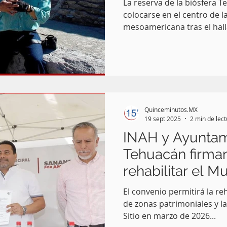
La reserva de la biósfera T
colocarse en el centro de l
mesoamericana tras el hall
en forma de escorpión, el
travertino y con una antig
periodos Epiclásico Tardío
(600-1100 d.C.).
Quinceminutos.MX
19 sept 2025
2 min de lec
INAH y Ayuntam
Tehuacán firma
rehabilitar el M
El convenio permitirá la re
de zonas patrimoniales y l
Sitio en marzo de 2026...