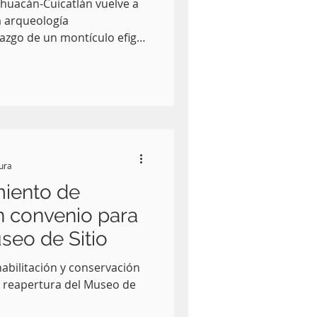
ehuacán-Cuicatlán vuelve a
a arqueología
azgo de un montículo efigie
aborado en piedra de
üedad estimada entre los
 y Posclásico Temprano
tura
iento de
n convenio para
useo de Sitio
habilitación y conservación
a reapertura del Museo de