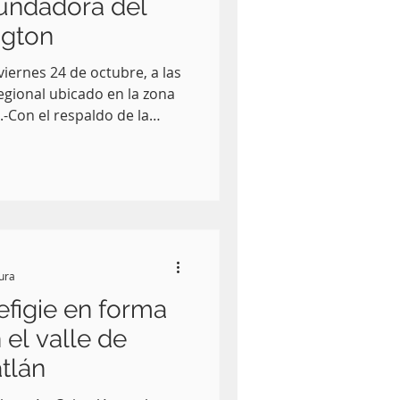
fundadora del
ngton
viernes 24 de octubre, a las
egional ubicado en la zona
a del Gobierno del Estado ,
rmenta , el Instituto
toria (INAH) dio a
a ofrenda titulada
 a la Mtra. Gloria Gómez
ituto Washington” , que será
tura
figie en forma
 el valle de
tlán